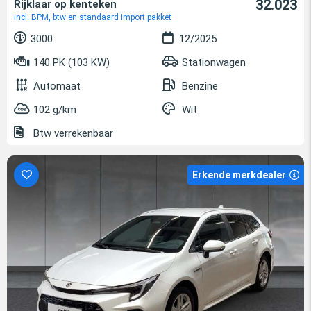
32.023
Rijklaar op kenteken
incl. BPM, btw en standaard import pakket
3000
12/2025
140 PK (103 KW)
Stationwagen
Automaat
Benzine
102 g/km
Wit
Btw verrekenbaar
Erkende merkdealer