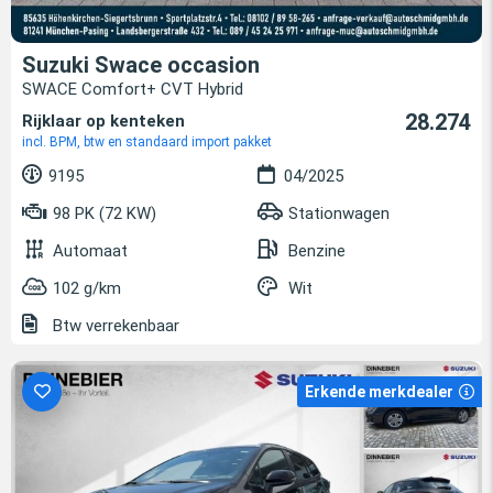
Suzuki Swace occasion
SWACE Comfort+ CVT Hybrid
28.274
Rijklaar op kenteken
incl. BPM, btw en standaard import pakket
9195
04/2025
98 PK (72 KW)
Stationwagen
Automaat
Benzine
102 g/km
Wit
Btw verrekenbaar
Erkende merkdealer