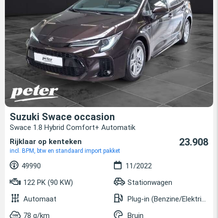
Suzuki Swace occasion
Swace 1.8 Hybrid Comfort+ Automatik
23.908
Rijklaar op kenteken
incl. BPM, btw en standaard import pakket
49990
11/2022
122 PK (90 KW)
Stationwagen
Automaat
Plug-in (Benzine/Elektrisch)
78 g/km
Bruin