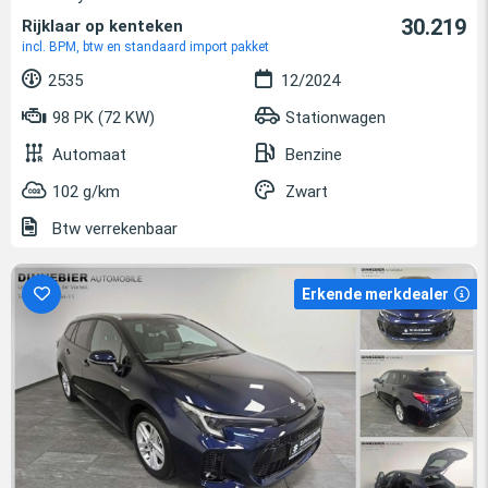
30.219
Rijklaar op kenteken
incl. BPM, btw en standaard import pakket
2535
12/2024
98 PK (72 KW)
Stationwagen
Automaat
Benzine
102 g/km
Zwart
Btw verrekenbaar
Erkende merkdealer