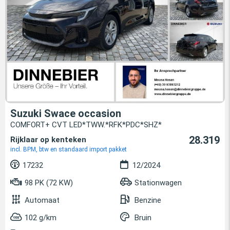
Suzuki Swace occasion
COMFORT+ CVT LED*TWW.*RFK*PDC*SHZ*
28.319
Rijklaar op kenteken
incl. BPM, btw en standaard import pakket
17232
12/2024
98 PK (72 KW)
Stationwagen
Automaat
Benzine
102 g/km
Bruin