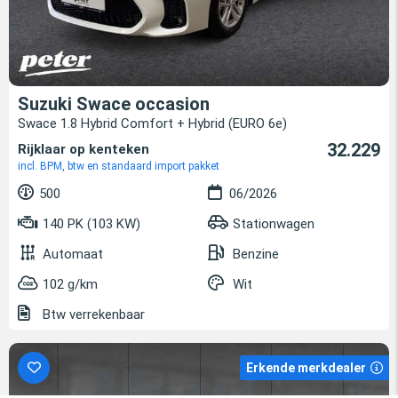
Suzuki Swace occasion
Swace 1.8 Hybrid Comfort + Hybrid (EURO 6e)
32.229
Rijklaar op kenteken
incl. BPM, btw en standaard import pakket
500
06/2026
140 PK (103 KW)
Stationwagen
Automaat
Benzine
102 g/km
Wit
Btw verrekenbaar
Erkende merkdealer