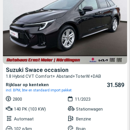
Suzuki Swace occasion
1.8 Hybrid CVT Comfort+ Abstand+ToterW.+DAB
31.589
Rijklaar op kenteken
incl. BPM, btw en standaard import pakket
2800
11/2023
140 PK (103 KW)
Stationwagen
Automaat
Benzine
102 g/km
Bruin