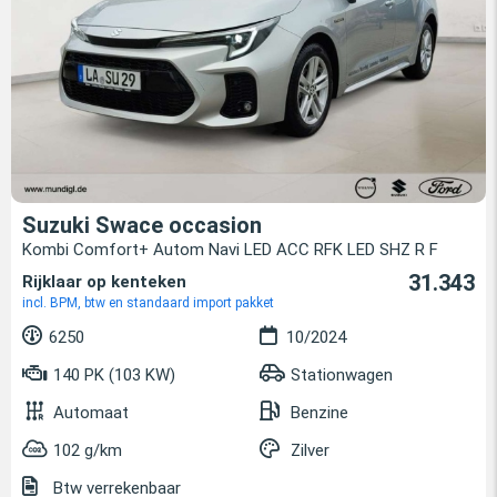
Suzuki Swace occasion
Kombi Comfort+ Autom Navi LED ACC RFK LED SHZ R F
31.343
Rijklaar op kenteken
incl. BPM, btw en standaard import pakket
6250
10/2024
140 PK (103 KW)
Stationwagen
Automaat
Benzine
102 g/km
Zilver
Btw verrekenbaar