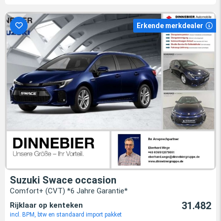
Erkende merkdealer
Suzuki Swace occasion
Comfort+ (CVT) *6 Jahre Garantie*
31.482
Rijklaar op kenteken
incl. BPM, btw en standaard import pakket