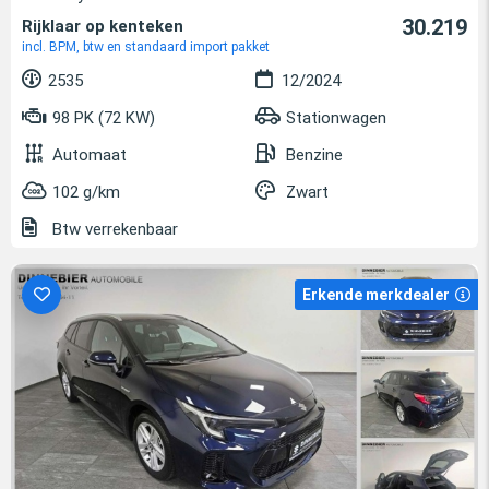
30.219
Rijklaar op kenteken
incl. BPM, btw en standaard import pakket
2535
12/2024
98 PK (72 KW)
Stationwagen
Automaat
Benzine
102 g/km
Zwart
Btw verrekenbaar
Erkende merkdealer