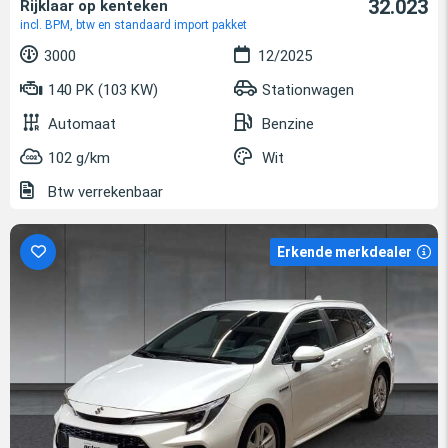
32.023
Rijklaar op kenteken
incl. BPM, btw en standaard import pakket
3000
12/2025
140 PK (103 KW)
Stationwagen
Automaat
Benzine
102 g/km
Wit
Btw verrekenbaar
Erkende merkdealer