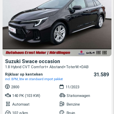
Suzuki Swace occasion
1.8 Hybrid CVT Comfort+ Abstand+ToterW.+DAB
31.589
Rijklaar op kenteken
incl. BPM, btw en standaard import pakket
2800
11/2023
140 PK (103 KW)
Stationwagen
Automaat
Benzine
102 g/km
Bruin