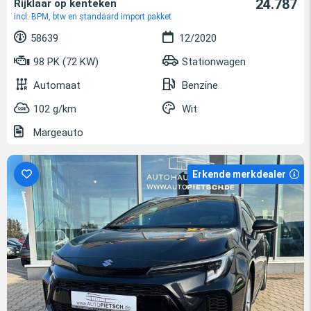
24.787
Rijklaar op kenteken
incl. BPM, btw en standaard import pakket
58639
12/2020
98 PK (72 KW)
Stationwagen
Automaat
Benzine
102 g/km
Wit
Margeauto
Erkende merkdealer