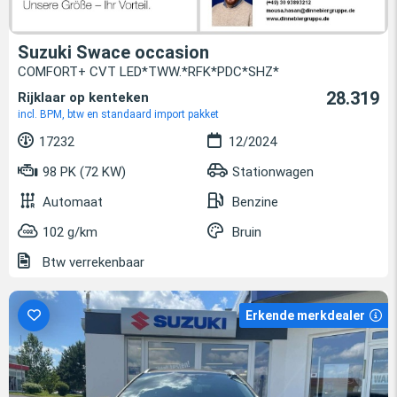
Suzuki Swace occasion
COMFORT+ CVT LED*TWW.*RFK*PDC*SHZ*
28.319
Rijklaar op kenteken
incl. BPM, btw en standaard import pakket
17232
12/2024
98 PK (72 KW)
Stationwagen
Automaat
Benzine
102 g/km
Bruin
Btw verrekenbaar
Erkende merkdealer