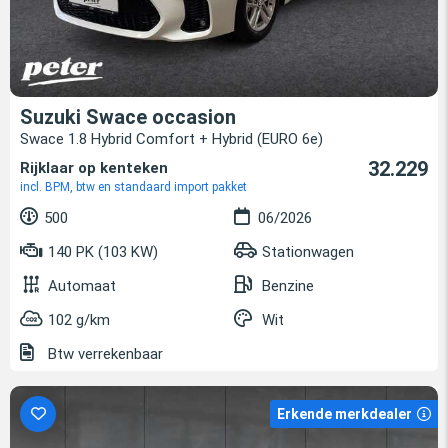
Suzuki Swace occasion
Swace 1.8 Hybrid Comfort + Hybrid (EURO 6e)
32.229
Rijklaar op kenteken
incl. BPM, btw en standaard import pakket
500
06/2026
140 PK (103 KW)
Stationwagen
Automaat
Benzine
102 g/km
Wit
Btw verrekenbaar
Erkende merkdealer