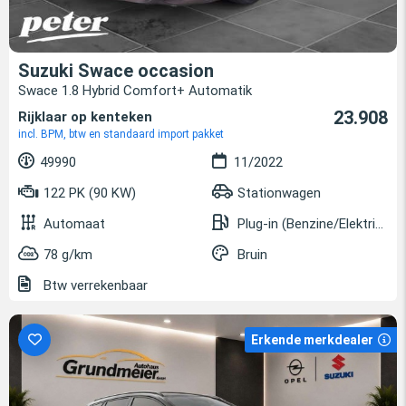
Suzuki Swace occasion
Swace 1.8 Hybrid Comfort+ Automatik
23.908
Rijklaar op kenteken
incl. BPM, btw en standaard import pakket
49990
11/2022
122 PK (90 KW)
Stationwagen
Automaat
Plug-in (Benzine/Elektrisch)
78 g/km
Bruin
Btw verrekenbaar
Erkende merkdealer