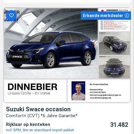
Erkende merkdealer
Suzuki Swace occasion
Comfort+ (CVT) *6 Jahre Garantie*
31.482
Rijklaar op kenteken
incl. BPM, btw en standaard import pakket