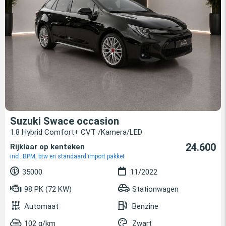
Suzuki Swace occasion
1.8 Hybrid Comfort+ CVT /Kamera/LED
24.600
Rijklaar op kenteken
incl. BPM, btw en standaard import pakket
35000
11/2022
98 PK (72 KW)
Stationwagen
Automaat
Benzine
102 g/km
Zwart