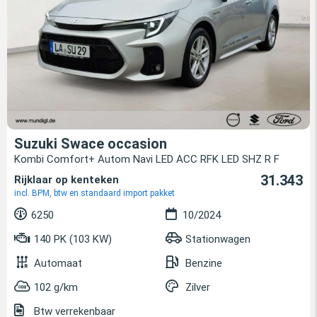
Suzuki Swace occasion
Kombi Comfort+ Autom Navi LED ACC RFK LED SHZ R F
31.343
Rijklaar op kenteken
incl. BPM, btw en standaard import pakket
6250
10/2024
140 PK (103 KW)
Stationwagen
Automaat
Benzine
102 g/km
Zilver
Btw verrekenbaar