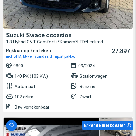
Suzuki Swace occasion
1.8 Hybrid CVT Comfort+*Kamera*LED*Lenkrad
27.897
Rijklaar op kenteken
incl. BPM, btw en standaard import pakket
9800
09/2024
140 PK (103 KW)
Stationwagen
Automaat
Benzine
102 g/km
Zwart
Btw verrekenbaar
Erkende merkdealer