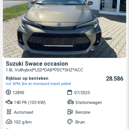
Suzuki Swace occasion
1.8L Vollhybrid*LED*DAB*PDC*SHZ*ACC
28.586
Rijklaar op kenteken
incl. BPM, btw en standaard import pakket
12890
07/2025
140 PK (103 KW)
Stationwagen
Automaat
Benzine
102 g/km
Bruin