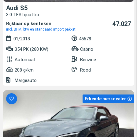
Audi S5
3.0 TFSI quattro
47.027
Rijklaar op kenteken
incl. BPM, btw en standaard import pakket
01/2018
45678
354 PK (260 KW)
Cabrio
Automaat
Benzine
208 g/km
Rood
Margeauto
Erkende merkdealer