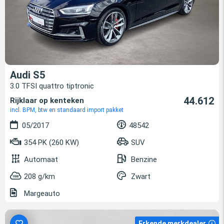
Audi S5
3.0 TFSI quattro tiptronic
44.612
Rijklaar op kenteken
incl. BPM, btw en standaard import pakket
05/2017
48542
354 PK (260 KW)
SUV
Automaat
Benzine
208 g/km
Zwart
Margeauto
Erkende merkdealer