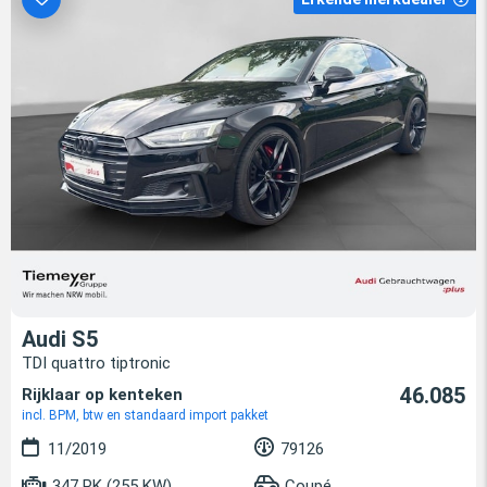
Audi S5
TDI quattro tiptronic
46.085
Rijklaar op kenteken
incl. BPM, btw en standaard import pakket
11/2019
79126
347 PK (255 KW)
Coupé