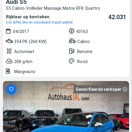
Audi S5
S5 Cabrio Vollleder Massage Matrix RFK Quattro
42.031
Rijklaar op kenteken
incl. BPM, btw en standaard import pakket
04/2017
43163
354 PK (260 KW)
Cabrio
Automaat
Benzine
208 g/km
Rood
Margeauto
Geverifieerde verkoper