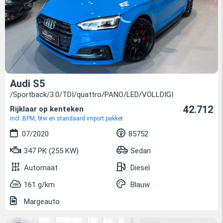
Audi S5
/Sportback/3.0/TDI/quattro/PANO/LED/VOLLDIGI
42.712
Rijklaar op kenteken
incl. BPM, btw en standaard import pakket
07/2020
85752
347 PK (255 KW)
Sedan
Automaat
Diesel
161 g/km
Blauw
Margeauto