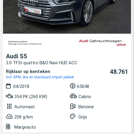
Audi S5
3.0 TFSI quattro B&O Navi HUD ACC
48.761
Rijklaar op kenteken
incl. BPM, btw en standaard import pakket
04/2018
65048
354 PK (260 KW)
Cabrio
Automaat
Benzine
208 g/km
Grijs
Margeauto