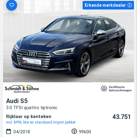
Erkende merkdealer
Audi S5
3.0 TFSI quattro tiptronic
43.751
Rijklaar op kenteken
incl. BPM, btw en standaard import pakket
04/2018
99600