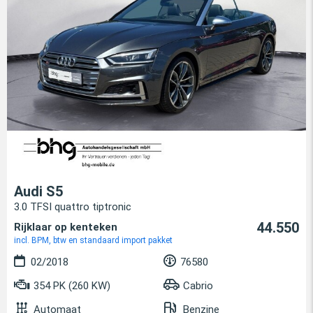
Audi S5
3.0 TFSI quattro tiptronic
44.550
Rijklaar op kenteken
incl. BPM, btw en standaard import pakket
02/2018
76580
354 PK (260 KW)
Cabrio
Automaat
Benzine