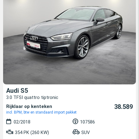
Audi S5
3.0 TFSI quattro tiptronic
38.589
Rijklaar op kenteken
incl. BPM, btw en standaard import pakket
02/2018
107586
354 PK (260 KW)
SUV