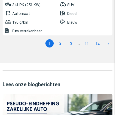
341 PK (251 KW)
SUV
Automaat
Diesel
190 g/km
Blauw
Btw verrekenbaar
1
2
3
...
11
12
»
Lees onze blogberichten