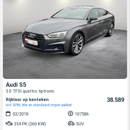
Audi S5
3.0 TFSI quattro tiptronic
38.589
Rijklaar op kenteken
incl. BPM, btw en standaard import pakket
02/2018
107586
354 PK (260 KW)
SUV