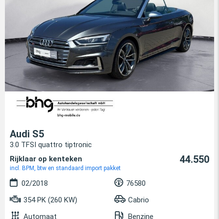
Audi S5
3.0 TFSI quattro tiptronic
44.550
Rijklaar op kenteken
incl. BPM, btw en standaard import pakket
02/2018
76580
354 PK (260 KW)
Cabrio
Automaat
Benzine