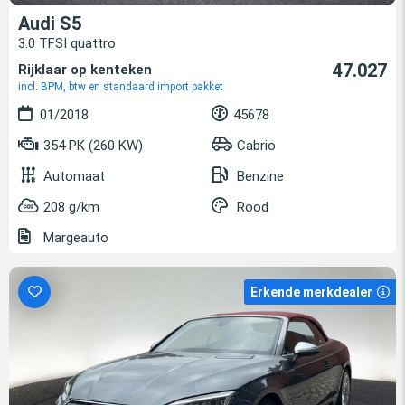
Audi S5
3.0 TFSI quattro
47.027
Rijklaar op kenteken
incl. BPM, btw en standaard import pakket
01/2018
45678
354 PK (260 KW)
Cabrio
Automaat
Benzine
208 g/km
Rood
Margeauto
Erkende merkdealer