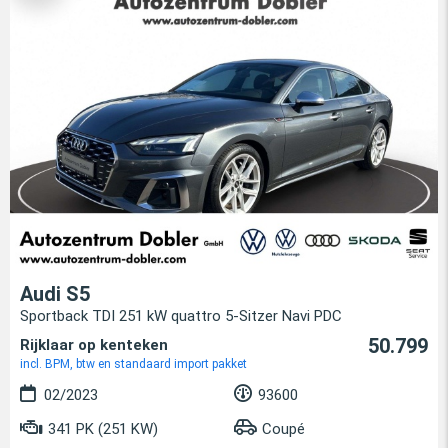
Audi S5
Sportback TDI 251 kW quattro 5-Sitzer Navi PDC
50.799
Rijklaar op kenteken
incl. BPM, btw en standaard import pakket
02/2023
93600
341 PK (251 KW)
Coupé