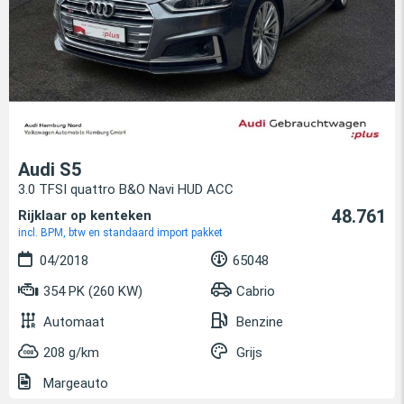
Audi S5
3.0 TFSI quattro B&O Navi HUD ACC
48.761
Rijklaar op kenteken
incl. BPM, btw en standaard import pakket
04/2018
65048
354 PK (260 KW)
Cabrio
Automaat
Benzine
208 g/km
Grijs
Margeauto