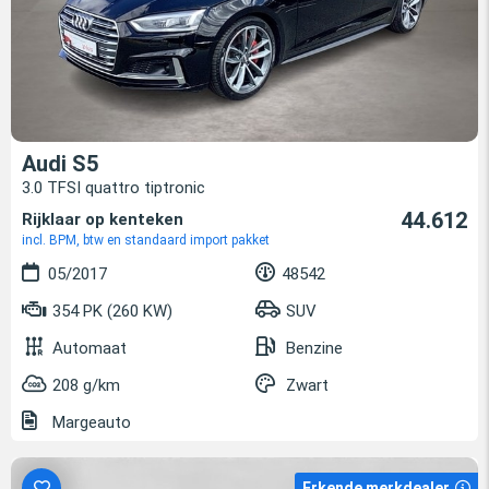
Audi S5
3.0 TFSI quattro tiptronic
44.612
Rijklaar op kenteken
incl. BPM, btw en standaard import pakket
05/2017
48542
354 PK (260 KW)
SUV
Automaat
Benzine
208 g/km
Zwart
Margeauto
Erkende merkdealer