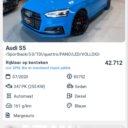
Audi S5
/Sportback/3.0/TDI/quattro/PANO/LED/VOLLDIGI
42.712
Rijklaar op kenteken
incl. BPM, btw en standaard import pakket
07/2020
85752
347 PK (255 KW)
Sedan
Automaat
Diesel
161 g/km
Blauw
Margeauto