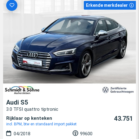
Erkende merkdealer
Audi S5
3.0 TFSI quattro tiptronic
43.751
Rijklaar op kenteken
incl. BPM, btw en standaard import pakket
04/2018
99600