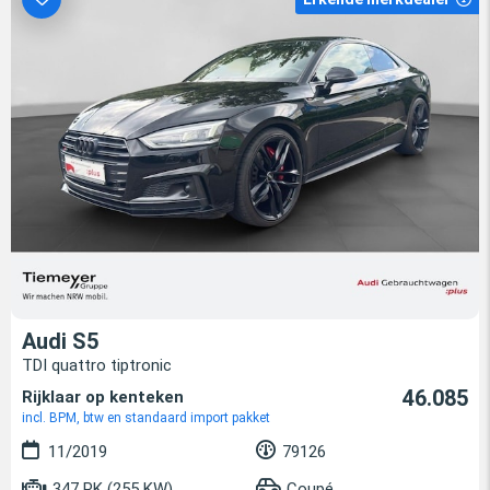
Audi S5
TDI quattro tiptronic
46.085
Rijklaar op kenteken
incl. BPM, btw en standaard import pakket
11/2019
79126
347 PK (255 KW)
Coupé