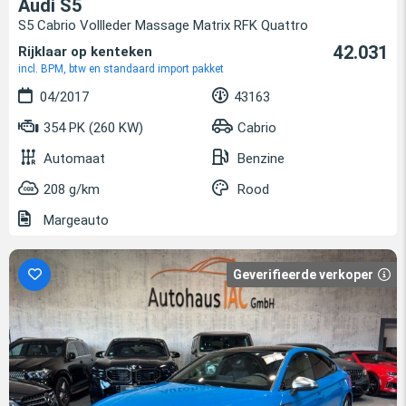
Audi S5
S5 Cabrio Vollleder Massage Matrix RFK Quattro
42.031
Rijklaar op kenteken
incl. BPM, btw en standaard import pakket
04/2017
43163
354 PK (260 KW)
Cabrio
Automaat
Benzine
208 g/km
Rood
Margeauto
Geverifieerde verkoper