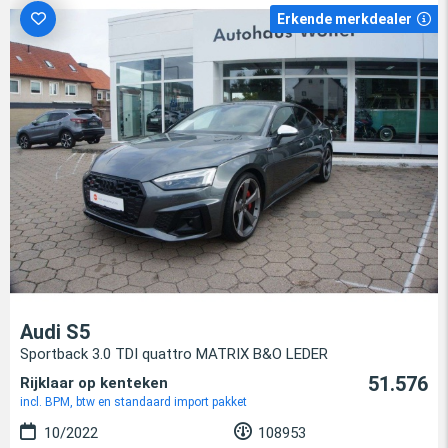
Erkende merkdealer
Audi S5
Sportback 3.0 TDI quattro MATRIX B&O LEDER
51.576
Rijklaar op kenteken
incl. BPM, btw en standaard import pakket
10/2022
108953