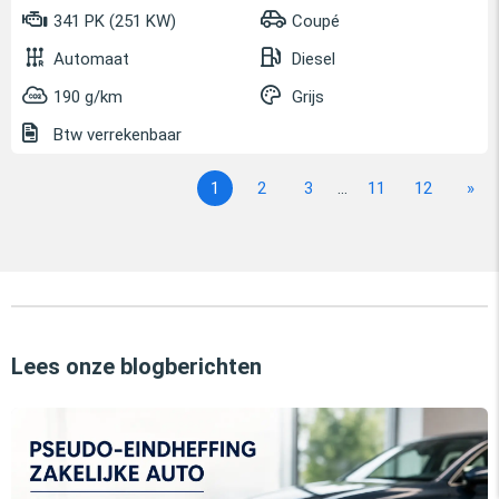
341 PK (251 KW)
Coupé
Automaat
Diesel
190 g/km
Grijs
Btw verrekenbaar
1
2
3
...
11
12
»
Lees onze blogberichten