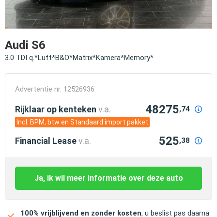
Audi S6
3.0 TDI q.*Luft*B&O*Matrix*Kamera*Memory*
Advertentie nr. 12526936
48275
Rijklaar op kenteken
v.a.
,74
Incl. BPM, btw en Standaard import pakket
525
Financial Lease
v.a.
,38
Ja, ik wil meer informatie over deze auto
100% vrijblijvend en zonder kosten
, u beslist pas daarna