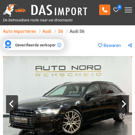
0
De betrouwbare route naar uw droomauto
Auto importeren
Audi
S6
Audi S6
Geverifieerde verkoper
Bewaren
Geverifieerde verkoper
1
/
33