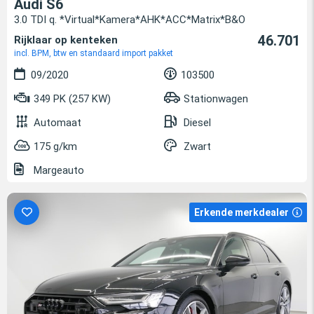
Audi S6
3.0 TDI q. *Virtual*Kamera*AHK*ACC*Matrix*B&O
46.701
Rijklaar op kenteken
incl. BPM, btw en standaard import pakket
09/2020
103500
349 PK (257 KW)
Stationwagen
Automaat
Diesel
175 g/km
Zwart
Margeauto
Erkende merkdealer