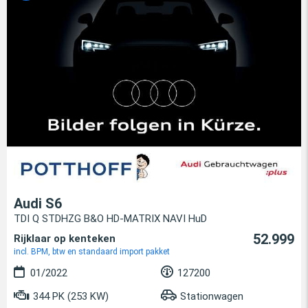
Audi S6
TDI Q STDHZG B&O HD-MATRIX NAVI HuD
52.999
Rijklaar op kenteken
incl. BPM, btw en standaard import pakket
01/2022
127200
344 PK (253 KW)
Stationwagen