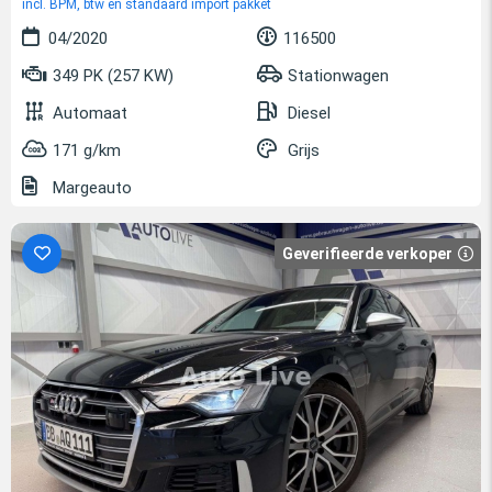
incl. BPM, btw en standaard import pakket
04/2020
116500
349 PK (257 KW)
Stationwagen
Automaat
Diesel
171 g/km
Grijs
Margeauto
Geverifieerde verkoper