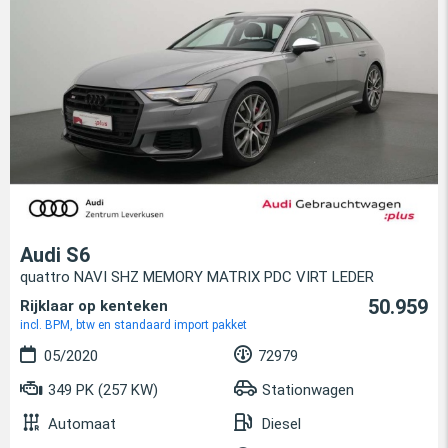
Audi S6
quattro NAVI SHZ MEMORY MATRIX PDC VIRT LEDER
50.959
Rijklaar op kenteken
incl. BPM, btw en standaard import pakket
05/2020
72979
349 PK (257 KW)
Stationwagen
Automaat
Diesel