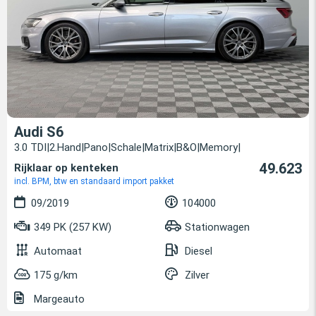
Audi S6
3.0 TDI|2.Hand|Pano|Schale|Matrix|B&O|Memory|
49.623
Rijklaar op kenteken
incl. BPM, btw en standaard import pakket
09/2019
104000
349 PK (257 KW)
Stationwagen
Automaat
Diesel
175 g/km
Zilver
Margeauto