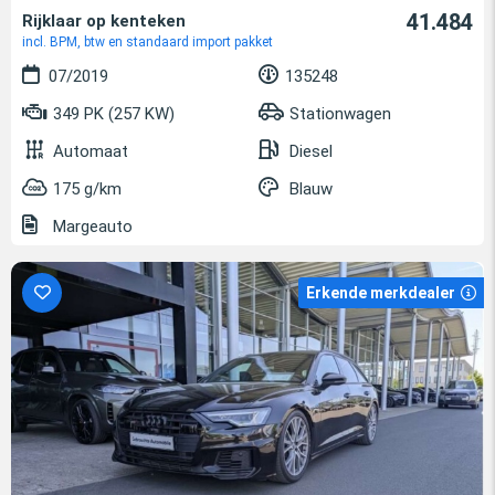
41.484
Rijklaar op kenteken
incl. BPM, btw en standaard import pakket
07/2019
135248
349 PK (257 KW)
Stationwagen
Automaat
Diesel
175 g/km
Blauw
Margeauto
Erkende merkdealer