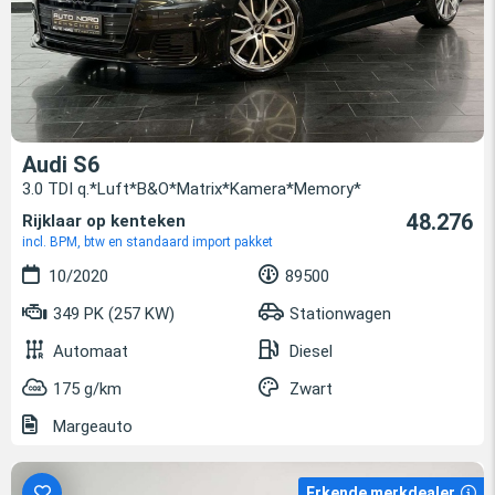
Audi S6
3.0 TDI q.*Luft*B&O*Matrix*Kamera*Memory*
48.276
Rijklaar op kenteken
incl. BPM, btw en standaard import pakket
10/2020
89500
349 PK (257 KW)
Stationwagen
Automaat
Diesel
175 g/km
Zwart
Margeauto
Erkende merkdealer