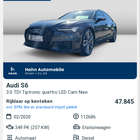
Audi S6
3.0 TDI Tiptronic quattro LED Cam Navi
47.845
Rijklaar op kenteken
incl. BPM, btw en standaard import pakket
02/2020
112686
349 PK (257 KW)
Stationwagen
Automaat
Diesel