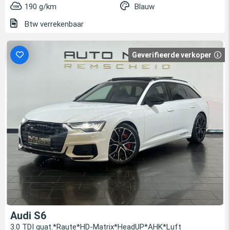
190 g/km
Blauw
Btw verrekenbaar
Geverifieerde verkoper
Audi S6
3.0 TDI quat.*Raute*HD-Matrix*HeadUP*AHK*Luft