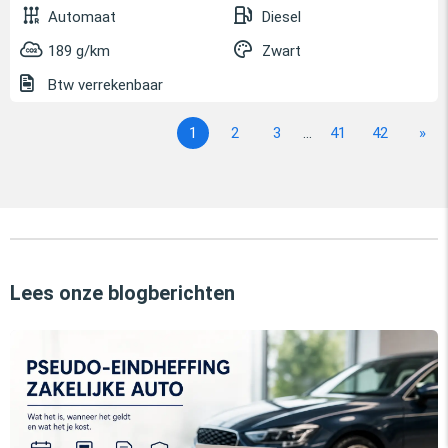
Automaat
Diesel
189 g/km
Zwart
Btw verrekenbaar
1
2
3
...
41
42
»
Lees onze blogberichten