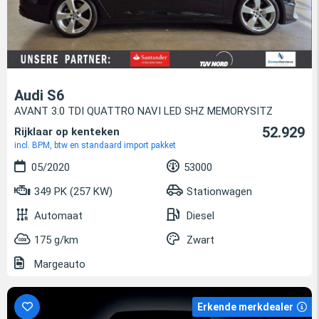
Audi S6
AVANT 3.0 TDI QUATTRO NAVI LED SHZ MEMORYSITZ
52.929
Rijklaar op kenteken
incl. BPM, btw en standaard import pakket
05/2020
53000
349 PK (257 KW)
Stationwagen
Automaat
Diesel
175 g/km
Zwart
Margeauto
Erkende merkdealer