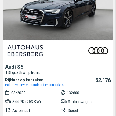
Audi S6
TDI quattro tiptronic
52.176
Rijklaar op kenteken
incl. BPM, btw en standaard import pakket
03/2022
132600
344 PK (253 KW)
Stationwagen
Automaat
Diesel