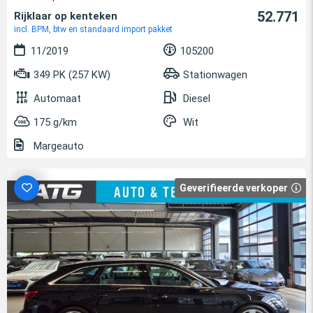
52.771
Rijklaar op kenteken
incl. BPM, btw en standaard import pakket
11/2019
105200
349 PK (257 KW)
Stationwagen
Automaat
Diesel
175 g/km
Wit
Margeauto
Geverifieerde verkoper