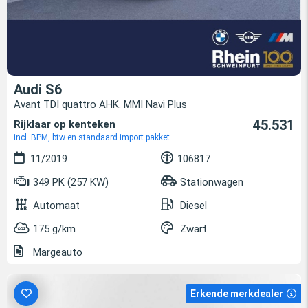
Audi S6
Avant TDI quattro AHK. MMI Navi Plus
45.531
Rijklaar op kenteken
incl. BPM, btw en standaard import pakket
11/2019
106817
349 PK (257 KW)
Stationwagen
Automaat
Diesel
175 g/km
Zwart
Margeauto
Erkende merkdealer