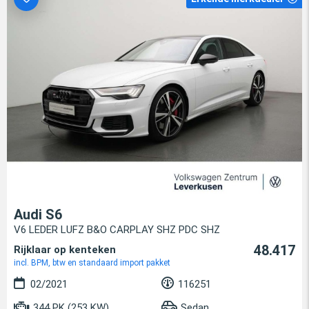
Audi S6
V6 LEDER LUFZ B&O CARPLAY SHZ PDC SHZ
48.417
Rijklaar op kenteken
incl. BPM, btw en standaard import pakket
02/2021
116251
344 PK (253 KW)
Sedan