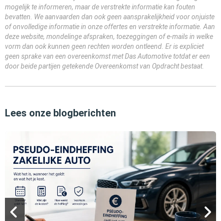
mogelijk te informeren, maar de verstrekte informatie kan fouten
bevatten. We aanvaarden dan ook geen aansprakelijkheid voor onjuiste
of onvolledige informatie in onze offertes en verstrekte informatie. Aan
deze website, mondelinge afspraken, toezeggingen of e-mails in welke
vorm dan ook kunnen geen rechten worden ontleend. Er is expliciet
geen sprake van een overeenkomst met Das Automotive totdat er een
door beide partijen getekende Overeenkomst van Opdracht bestaat.
Lees onze blogberichten