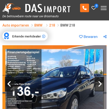
0
De betrouwbare route naar uw droomauto
Auto importeren
BMW
218
BMW 218
Erkende merkdealer
Bewaren
Erkende merkdealer
1
/
33