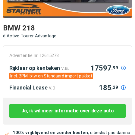
BMW 218
d Active Tourer Advantage
Advertentie nr. 12615273
17597
Rijklaar op kenteken
v.a.
,99
Incl. BPM, btw en Standaard import pakket
185
Financial Lease
v.a.
,29
Ja, ik wil meer informatie over deze auto
100% vrijblijvend en zonder kosten
, u beslist pas daarna