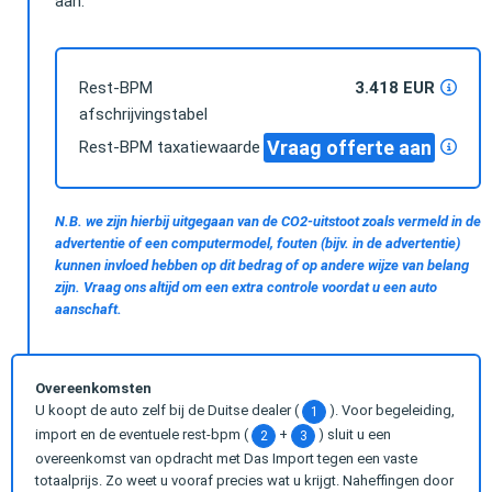
aan.
Rest-BPM
3.418 EUR
afschrijvingstabel
Vraag offerte aan
Rest-BPM taxatiewaarde
N.B. we zijn hierbij uitgegaan van de CO2-uitstoot zoals vermeld in de
advertentie of een computermodel, fouten (bijv. in de advertentie)
kunnen invloed hebben op dit bedrag of op andere wijze van belang
zijn. Vraag ons altijd om een extra controle voordat u een auto
aanschaft.
Overeenkomsten
U koopt de auto zelf bij de Duitse dealer (
). Voor begeleiding,
1
import en de eventuele rest-bpm (
+
) sluit u een
2
3
overeenkomst van opdracht met Das Import tegen een vaste
totaalprijs. Zo weet u vooraf precies wat u krijgt. Naheffingen door