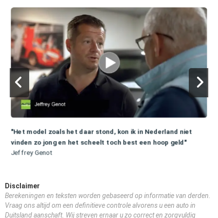
"Het model zoals het daar stond, kon ik in Nederland niet
vinden zo jong en het scheelt toch best een hoop geld"
Jeffrey Genot
Disclaimer
Berekeningen en teksten worden gebaseerd op informatie van derden.
Vraag ons altijd om een definitieve controle alvorens u een auto in
Duitsland aanschaft. Wij streven ernaar u zo correct en zorgvuldig