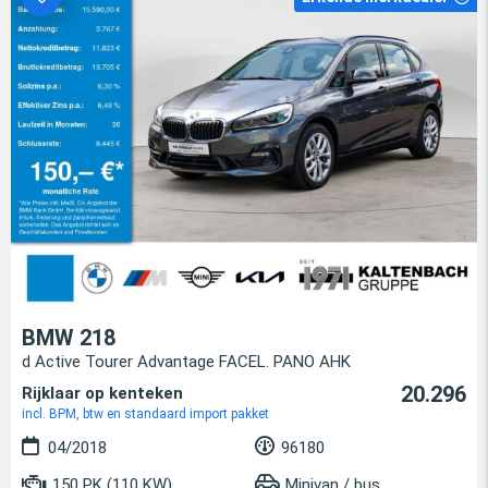
BMW 218
d Active Tourer Advantage FACEL. PANO AHK
20.296
Rijklaar op kenteken
incl. BPM, btw en standaard import pakket
04/2018
96180
150 PK (110 KW)
Minivan / bus