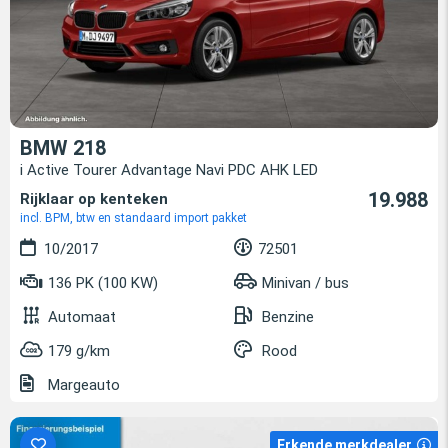
BMW 218
i Active Tourer Advantage Navi PDC AHK LED
19.988
Rijklaar op kenteken
incl. BPM, btw en standaard import pakket
10/2017
72501
136 PK (100 KW)
Minivan / bus
Automaat
Benzine
179 g/km
Rood
Margeauto
Erkende merkdealer