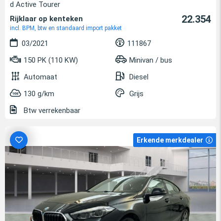
d Active Tourer
22.354
Rijklaar op kenteken
incl. BPM, btw en standaard import pakket
03/2021
111867
150 PK (110 KW)
Minivan / bus
Automaat
Diesel
130 g/km
Grijs
Btw verrekenbaar
Erkende merkdealer