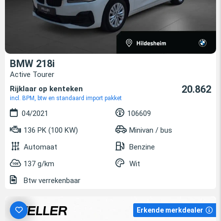
BMW 218i
Active Tourer
20.862
Rijklaar op kenteken
incl. BPM, btw en standaard import pakket
04/2021
106609
136 PK (100 KW)
Minivan / bus
Automaat
Benzine
137 g/km
Wit
Btw verrekenbaar
Erkende merkdealer