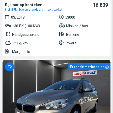
16.809
Rijklaar op kenteken
incl. BPM, btw en standaard import pakket
03/2018
53000
136 PK (100 KW)
Minivan / bus
Handgeschakeld
Benzine
123 g/km
Zwart
Margeauto
Erkende merkdealer