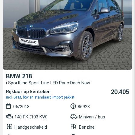
BMW 218
i SportLine Sport Line LED Pano.Dach Navi
20.405
Rijklaar op kenteken
incl. BPM, btw en standaard import pakket
05/2018
86928
140 PK (103 KW)
Minivan / bus
Handgeschakeld
Benzine