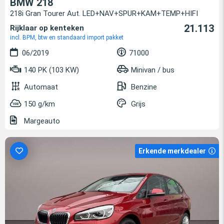
BMW 218
218i Gran Tourer Aut. LED+NAV+SPUR+KAM+TEMP+HIFI
21.113
Rijklaar op kenteken
incl. BPM, btw en standaard import pakket
06/2019
71000
140 PK (103 KW)
Minivan / bus
Automaat
Benzine
150 g/km
Grijs
Margeauto
Erkende merkdealer