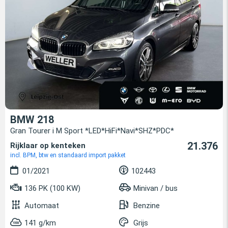
BMW 218
Gran Tourer i M Sport *LED*HiFi*Navi*SHZ*PDC*
21.376
Rijklaar op kenteken
incl. BPM, btw en standaard import pakket
01/2021
102443
136 PK (100 KW)
Minivan / bus
Automaat
Benzine
141 g/km
Grijs