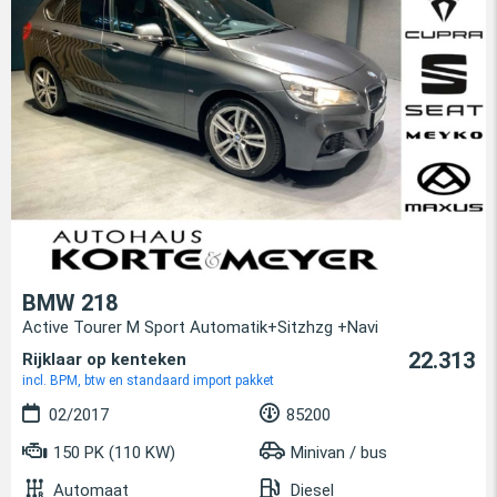
BMW 218
Active Tourer M Sport Automatik+Sitzhzg +Navi
22.313
Rijklaar op kenteken
incl. BPM, btw en standaard import pakket
02/2017
85200
150 PK (110 KW)
Minivan / bus
Automaat
Diesel