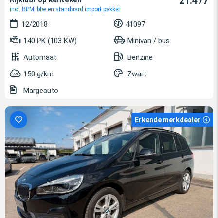
21.477
Rijklaar op kenteken
incl. BPM, btw en standaard import pakket
12/2018
41097
140 PK (103 KW)
Minivan / bus
Automaat
Benzine
150 g/km
Zwart
Margeauto
Erkende merkdealer