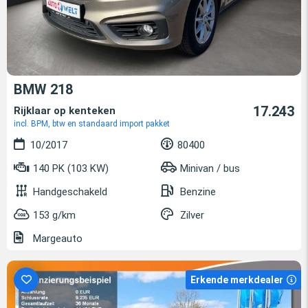
BMW 218
17.243
Rijklaar op kenteken
incl. BPM, btw en standaard import pakket
10/2017
80400
140 PK (103 KW)
Minivan / bus
Handgeschakeld
Benzine
153 g/km
Zilver
Margeauto
Erkende merkdealer