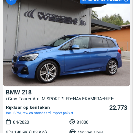
BMW 218
i Gran Tourer Aut. M SPORT *LED*NAVI*KAMERA*HIFI*
22.773
Rijklaar op kenteken
incl. BPM, btw en standaard import pakket
04/2020
81000
140 PK (103 KW)
Minivan / bus