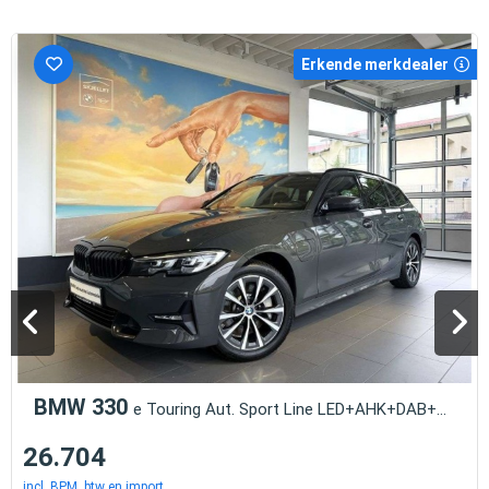
Erkende merkdealer
BMW 330
e Touring Aut. Sport Line LED+AHK+DAB+SPUR+
26.704
incl. BPM, btw en import