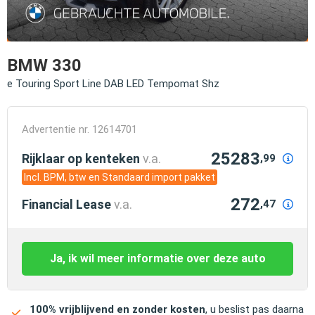
BMW 330
e Touring Sport Line DAB LED Tempomat Shz
Advertentie nr. 12614701
25283
Rijklaar op kenteken
v.a.
,99
Incl. BPM, btw en Standaard import pakket
272
Financial Lease
v.a.
,47
Ja, ik wil meer informatie over deze auto
100% vrijblijvend en zonder kosten
, u beslist pas daarna