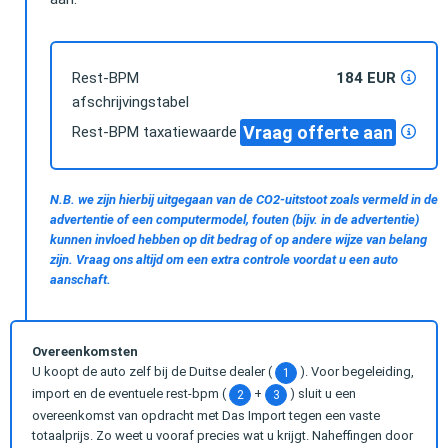
Rest-BPM
184 EUR
afschrijvingstabel
Vraag offerte aan
Rest-BPM taxatiewaarde
N.B. we zijn hierbij uitgegaan van de CO2-uitstoot zoals vermeld in de
advertentie of een computermodel, fouten (bijv. in de advertentie)
kunnen invloed hebben op dit bedrag of op andere wijze van belang
zijn. Vraag ons altijd om een extra controle voordat u een auto
aanschaft.
Overeenkomsten
U koopt de auto zelf bij de Duitse dealer (
). Voor begeleiding,
1
import en de eventuele rest-bpm (
+
) sluit u een
2
3
overeenkomst van opdracht met Das Import tegen een vaste
totaalprijs. Zo weet u vooraf precies wat u krijgt. Naheffingen door