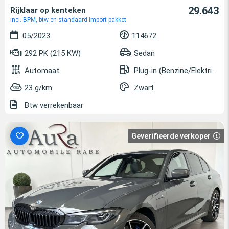
29.643
Rijklaar op kenteken
incl. BPM, btw en standaard import pakket
05/2023
114672
292 PK (215 KW)
Sedan
Automaat
Plug-in (Benzine/Elektrisch)
23 g/km
Zwart
Btw verrekenbaar
Geverifieerde verkoper