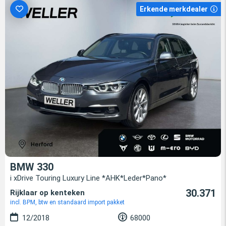
Erkende merkdealer
BMW 330
i xDrive Touring Luxury Line *AHK*Leder*Pano*
30.371
Rijklaar op kenteken
incl. BPM, btw en standaard import pakket
12/2018
68000