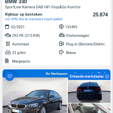
BMW 330
SportLine Kamera DAB HiFi Stop&Go Komfor
25.874
Rijklaar op kenteken
incl. BPM, btw en standaard import pakket
02/2021
133495
292 PK (215 KW)
Stationwagen
Automaat
Plug-in (Benzine/Elektrisch)
23 g/km
Blauw
Margeauto
Erkende merkdealer