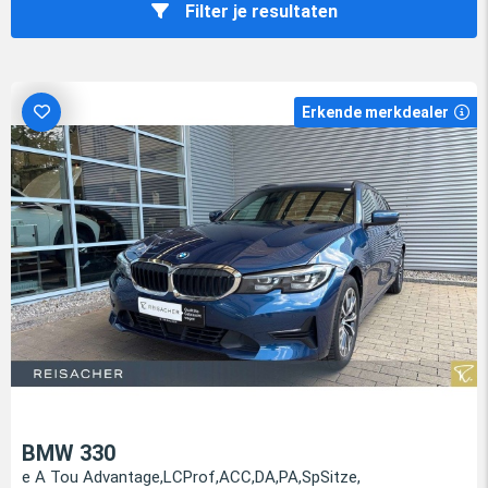
Filter je resultaten
Erkende merkdealer
BMW 330
e A Tou Advantage,LCProf,ACC,DA,PA,SpSitze,