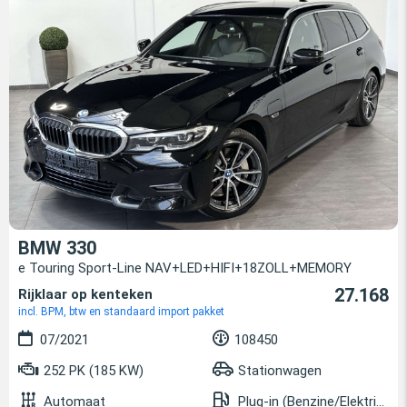
BMW 330
e Touring Sport-Line NAV+LED+HIFI+18ZOLL+MEMORY
27.168
Rijklaar op kenteken
incl. BPM, btw en standaard import pakket
07/2021
108450
252 PK (185 KW)
Stationwagen
Automaat
Plug-in (Benzine/Elektrisch)