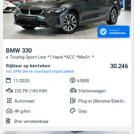
BMW 330
e Touring Sport Line *1.Hand *ACC *MwSt. *
30.246
Rijklaar op kenteken
incl. BPM, btw en standaard import pakket
11/2020
65000
252 PK (185 KW)
Stationwagen
Automaat
Plug-in (Benzine/Elektrisch)
49 g/km
Grijs
Btw verrekenbaar