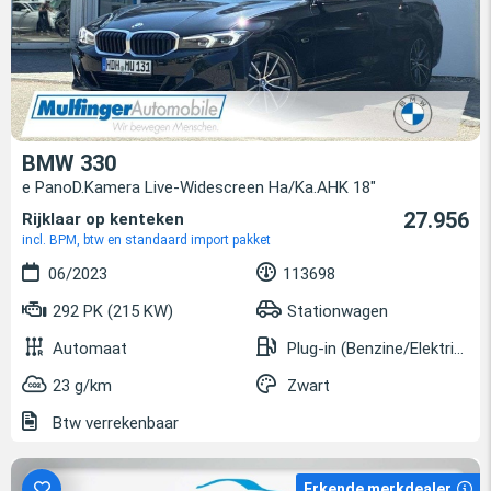
BMW 330
e PanoD.Kamera Live-Widescreen Ha/Ka.AHK 18"
27.956
Rijklaar op kenteken
incl. BPM, btw en standaard import pakket
06/2023
113698
292 PK (215 KW)
Stationwagen
Automaat
Plug-in (Benzine/Elektrisch)
23 g/km
Zwart
Btw verrekenbaar
Erkende merkdealer