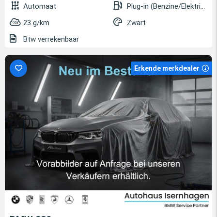
Automaat
Plug-in (Benzine/Elektrisch)
23 g/km
Zwart
Btw verrekenbaar
Erkende merkdealer