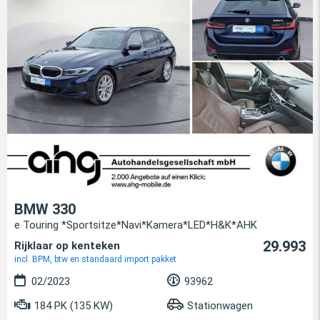
BMW 330
e Touring *Sportsitze*Navi*Kamera*LED*H&K*AHK
29.993
Rijklaar op kenteken
incl. BPM, btw en standaard import pakket
02/2023
93962
184 PK (135 KW)
Stationwagen