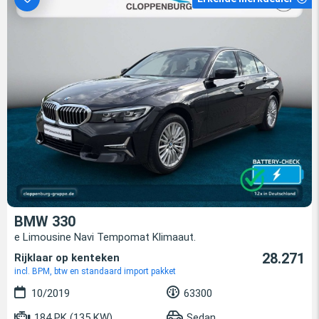
BMW 330
e Limousine Navi Tempomat Klimaaut.
28.271
Rijklaar op kenteken
incl. BPM, btw en standaard import pakket
10/2019
63300
184 PK (135 KW)
Sedan