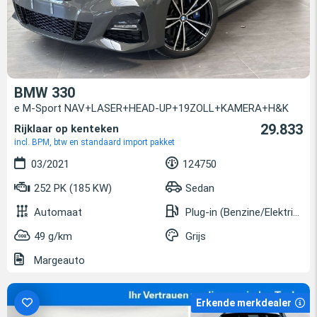
BMW 330
e M-Sport NAV+LASER+HEAD-UP+19ZOLL+KAMERA+H&K
29.833
Rijklaar op kenteken
incl. BPM, btw en standaard import pakket
03/2021
124750
252 PK (185 KW)
Sedan
Automaat
Plug-in (Benzine/Elektrisch)
49 g/km
Grijs
Margeauto
Erkende merkdealer