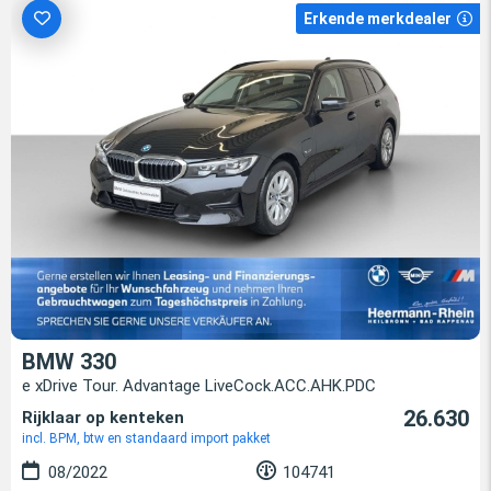
Erkende merkdealer
BMW 330
e xDrive Tour. Advantage LiveCock.ACC.AHK.PDC
26.630
Rijklaar op kenteken
incl. BPM, btw en standaard import pakket
08/2022
104741