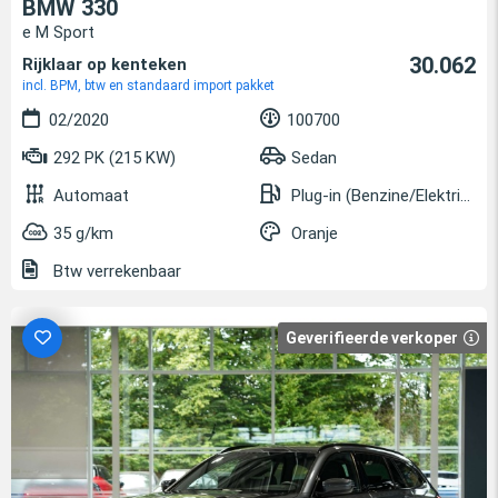
BMW 330
e M Sport
30.062
Rijklaar op kenteken
incl. BPM, btw en standaard import pakket
02/2020
100700
292 PK (215 KW)
Sedan
Automaat
Plug-in (Benzine/Elektrisch)
35 g/km
Oranje
Btw verrekenbaar
Geverifieerde verkoper