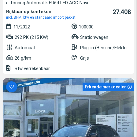
e Touring Automatik EU6d LED ACC Navi
27.408
Rijklaar op kenteken
incl. BPM, btw en standaard import pakket
11/2022
100000
292 PK (215 KW)
Stationwagen
Automaat
Plug-in (Benzine/Elektrisch)
26 g/km
Grijs
Btw verrekenbaar
Erkende merkdealer