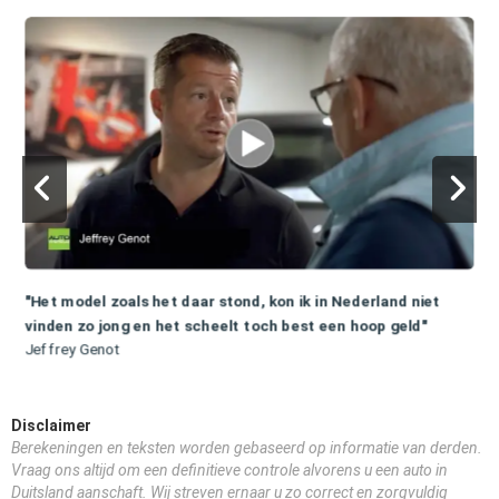
"Het model zoals het daar stond, kon ik in Nederland niet
vinden zo jong en het scheelt toch best een hoop geld"
Jeffrey Genot
Disclaimer
Berekeningen en teksten worden gebaseerd op informatie van derden.
Vraag ons altijd om een definitieve controle alvorens u een auto in
Duitsland aanschaft. Wij streven ernaar u zo correct en zorgvuldig