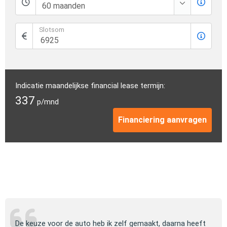
Slotsom
Indicatie maandelijkse financial lease termijn:
337
p/mnd
Financiering aanvragen
ng
De keuze voor de auto heb ik zelf gemaakt, daarna heeft
Jull