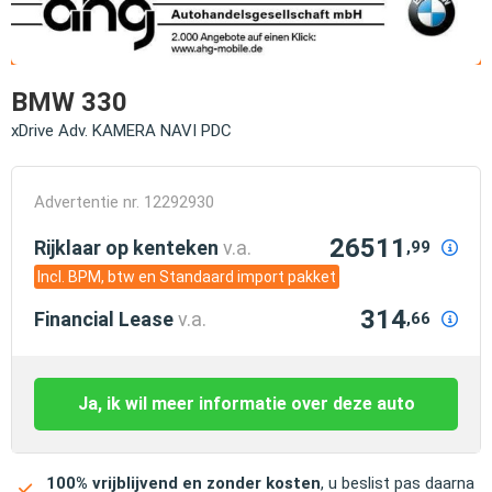
BMW 330
xDrive Adv. KAMERA NAVI PDC
Advertentie nr. 12292930
26511
Rijklaar op kenteken
v.a.
,99
Incl. BPM, btw en Standaard import pakket
314
Financial Lease
v.a.
,66
Ja, ik wil meer informatie over deze auto
100% vrijblijvend en zonder kosten
, u beslist pas daarna