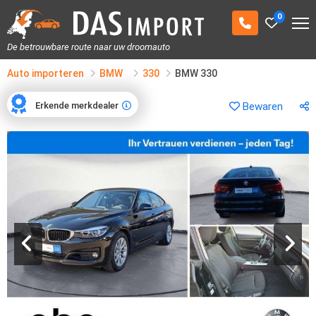
0
De betrouwbare route naar uw droomauto
Auto importeren
BMW
330
BMW 330
Erkende merkdealer
Bewaren
Erkende merkdealer
1
/
20