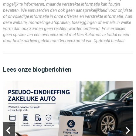
mogelijk te informeren, maar de verstrekte informatie kan fouten
bevatten. We aanvaarden dan ook geen aansprakelijkheid voor onjuiste
of onvolledige informatie in onze offertes en verstrekte informatie. Aan
deze website, mondelinge afspraken, toezeggingen of e-mails in welke
vorm dan ook kunnen geen rechten worden ontleend. Er is expliciet
geen sprake van een overeenkomst met Das Automotive totdat er een
door beide partijen getekende Overeenkomst van Opdracht bestaat.
Lees onze blogberichten