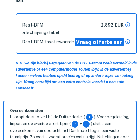
aan.
Rest-BPM
2.892 EUR
afschrijvingstabel
Vraag offerte aan
Rest-BPM taxatiewaarde
N.B. we zijn hierbij uitgegaan van de CO2-uitstoot zoals vermeld in de
advertentie of een computermodel, fouten (bijv. in de advertentie)
kunnen invloed hebben op dit bedrag of op andere wijze van belang
zijn. Vraag ons altijd om een extra controle voordat u een auto
aanschaft.
Overeenkomsten
U koopt de auto zelf bij de Duitse dealer (
). Voor begeleiding,
1
import en de eventuele rest-bpm (
+
) sluit u een
2
3
overeenkomst van opdracht met Das Import tegen een vaste
totaalprijs. Zo weet u vooraf precies wat u krijgt. Naheffingen door