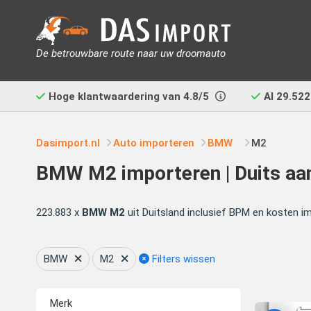
De betrouwbare route naar uw droomauto
Hoge klantwaardering van
4.8/5
Al
29.522
Dasimport.nl
Auto importeren
BMW
M2
BMW M2 importeren | Duits aa
223.883 x
BMW M2
uit Duitsland inclusief BPM en kosten i
BMW
M2
Filters wissen
Merk