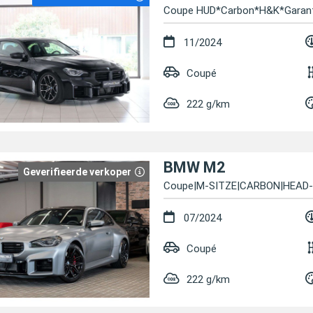
Coupe HUD*Carbon*H&K*Garant
11/2024
Coupé
222 g/km
BMW M2
Geverifieerde verkoper
Coupe|M-SITZE|CARBON|HEAD
07/2024
Coupé
222 g/km