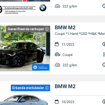
222 g/km
BMW M2
Geverifieerde verkoper
Coupé *1.Hand *GSD *H&K *MwS
11/2023
Coupé
222 g/km
BMW M2
Erkende merkdealer
10/2023