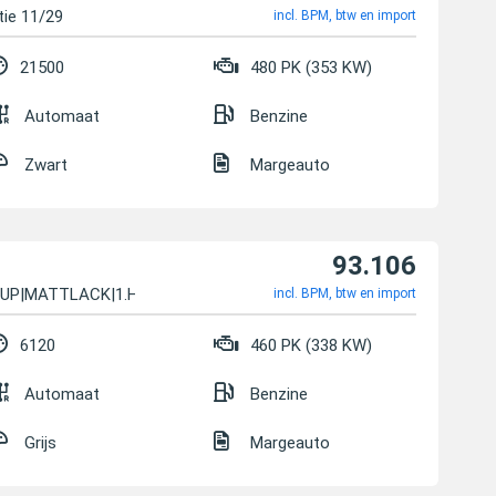
ie 11/29
incl. BPM, btw en import
21500
480 PK (353 KW)
Automaat
Benzine
Zwart
Margeauto
93.106
-UP|MATTLACK|1.HAND
incl. BPM, btw en import
6120
460 PK (338 KW)
Automaat
Benzine
Grijs
Margeauto