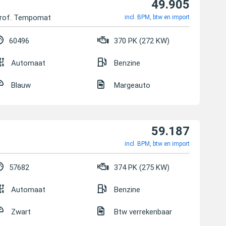
49.905
Prof. Tempomat
incl. BPM, btw en import
60496
370 PK (272 KW)
Automaat
Benzine
Blauw
Margeauto
59.187
incl. BPM, btw en import
57682
374 PK (275 KW)
Automaat
Benzine
Zwart
Btw verrekenbaar