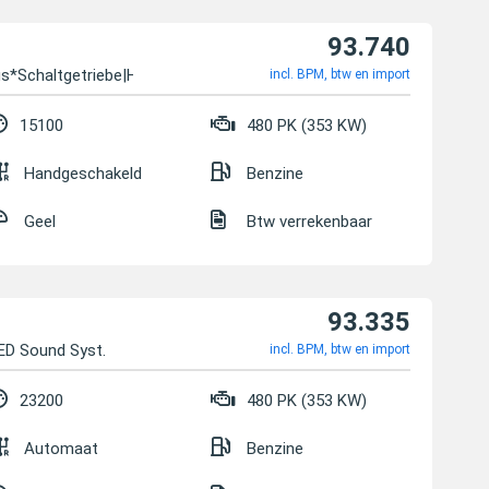
93.740
us*Schaltgetriebe|He
incl. BPM, btw en import
15100
480 PK (353 KW)
Handgeschakeld
Benzine
Geel
Btw verrekenbaar
93.335
ED Sound Syst.
incl. BPM, btw en import
23200
480 PK (353 KW)
Automaat
Benzine