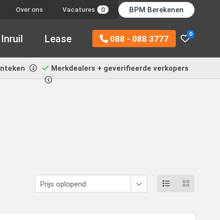
BPM Berekenen
Over ons
Vacatures
0
0
Inruil
Lease
088 - 088 3777
enteken
Merkdealers + geverifieerde verkopers