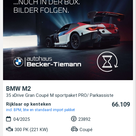
BMW M2
35 xDrive Gran Coupé M sportpaket PRO/ Parkassiste
66.109
Rijklaar op kenteken
incl. BPM, btw en standaard import pakket
04/2025
23892
300 PK (221 KW)
Coupé