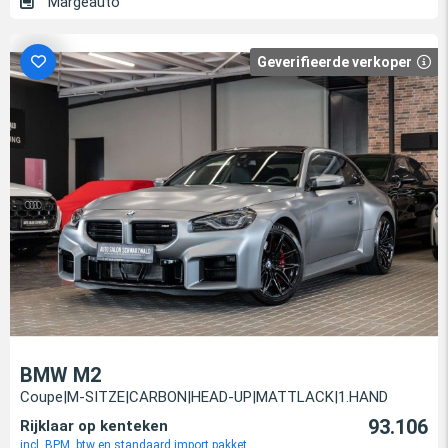
Margeauto
Geverifieerde verkoper
BMW M2
Coupe|M-SITZE|CARBON|HEAD-UP|MATTLACK|1.HAND
93.106
Rijklaar op kenteken
incl. BPM, btw en standaard import pakket