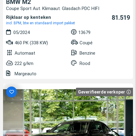
BMW M2
Coupe Sport Aut. Klimaaut. Glasdach PDC HIFI
81.519
Rijklaar op kenteken
incl. BPM, btw en standaard import pakket
05/2024
13679
460 PK (338 KW)
Coupé
Automaat
Benzine
222 g/km
Rood
Margeauto
Geverifieerde verkoper