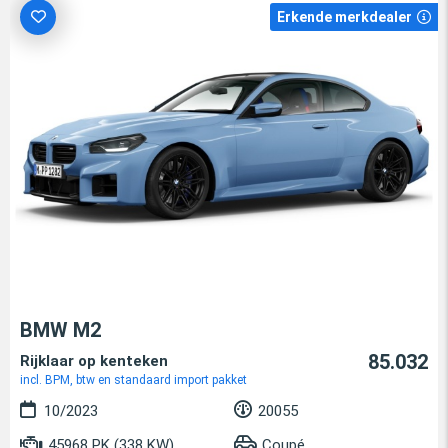
Erkende merkdealer
BMW M2
85.032
Rijklaar op kenteken
incl. BPM, btw en standaard import pakket
10/2023
20055
45968 PK (338 KW)
Coupé