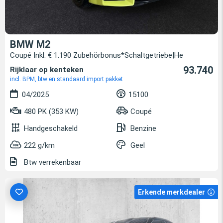
BMW M2
Coupé Inkl. € 1.190 Zubehörbonus*Schaltgetriebe|He
93.740
Rijklaar op kenteken
incl. BPM, btw en standaard import pakket
04/2025
15100
480 PK (353 KW)
Coupé
Handgeschakeld
Benzine
222 g/km
Geel
Btw verrekenbaar
Erkende merkdealer