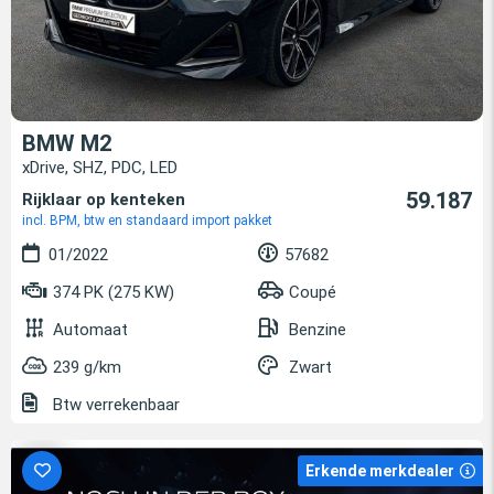
BMW M2
xDrive, SHZ, PDC, LED
59.187
Rijklaar op kenteken
incl. BPM, btw en standaard import pakket
01/2022
57682
374 PK (275 KW)
Coupé
Automaat
Benzine
239 g/km
Zwart
Btw verrekenbaar
Erkende merkdealer