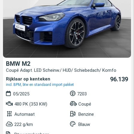
BMW M2
Coupé Adapt. LED Scheinw./ HUD/ Schiebedach/ Komfo
96.139
Rijklaar op kenteken
incl. BPM, btw en standaard import pakket
05/2025
7203
480 PK (353 KW)
Coupé
Automaat
Benzine
222 g/km
Blauw