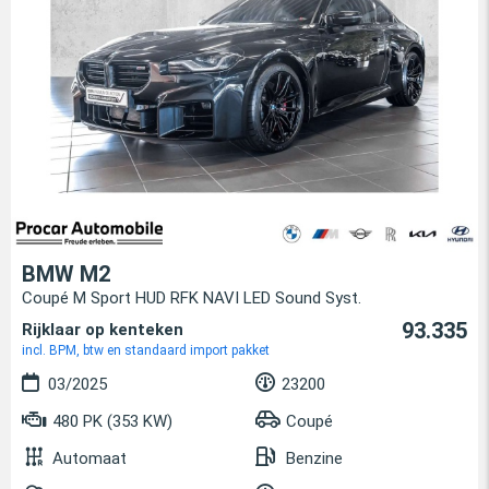
BMW M2
Coupé M Sport HUD RFK NAVI LED Sound Syst.
93.335
Rijklaar op kenteken
incl. BPM, btw en standaard import pakket
03/2025
23200
480 PK (353 KW)
Coupé
Automaat
Benzine