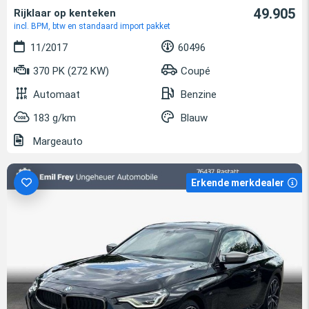
49.905
Rijklaar op kenteken
incl. BPM, btw en standaard import pakket
11/2017
60496
370 PK (272 KW)
Coupé
Automaat
Benzine
183 g/km
Blauw
Margeauto
Erkende merkdealer