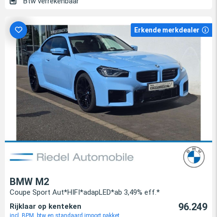
Btw verrekenbaar
Erkende merkdealer
BMW M2
Coupe Sport Aut*HIFI*adapLED*ab 3,49% eff.*
96.249
Rijklaar op kenteken
incl. BPM, btw en standaard import pakket