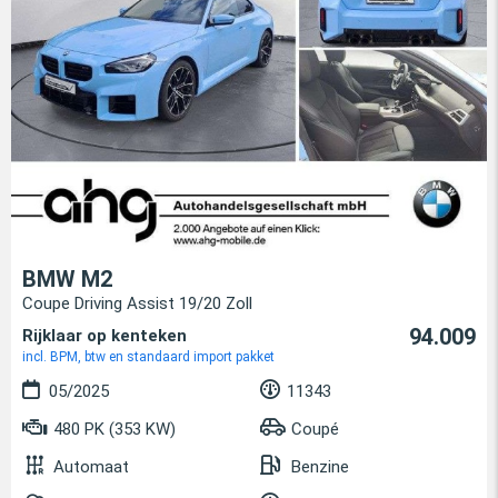
BMW M2
Coupe Driving Assist 19/20 Zoll
94.009
Rijklaar op kenteken
incl. BPM, btw en standaard import pakket
05/2025
11343
480 PK (353 KW)
Coupé
Automaat
Benzine