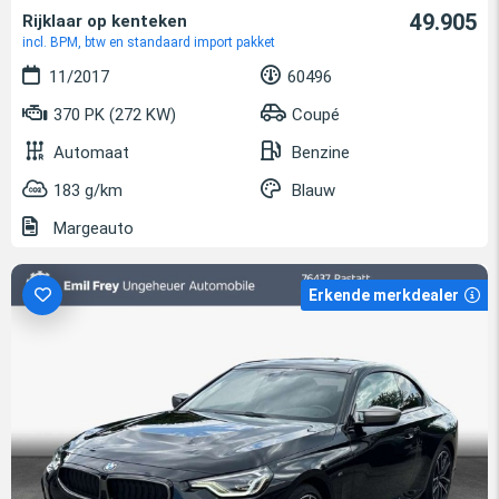
49.905
Rijklaar op kenteken
incl. BPM, btw en standaard import pakket
11/2017
60496
370 PK (272 KW)
Coupé
Automaat
Benzine
183 g/km
Blauw
Margeauto
Erkende merkdealer