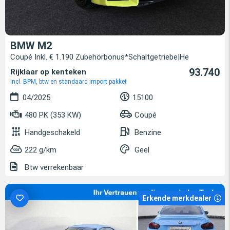
BMW M2
Coupé Inkl. € 1.190 Zubehörbonus*Schaltgetriebe|He
93.740
Rijklaar op kenteken
incl. BPM, btw en standaard import pakket
04/2025
15100
480 PK (353 KW)
Coupé
Handgeschakeld
Benzine
222 g/km
Geel
Btw verrekenbaar
Erkende merkdealer