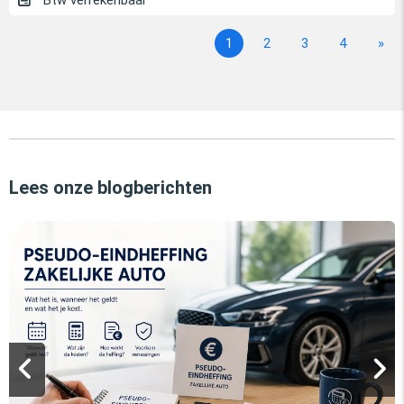
Btw verrekenbaar
1
2
3
4
»
Lees onze blogberichten