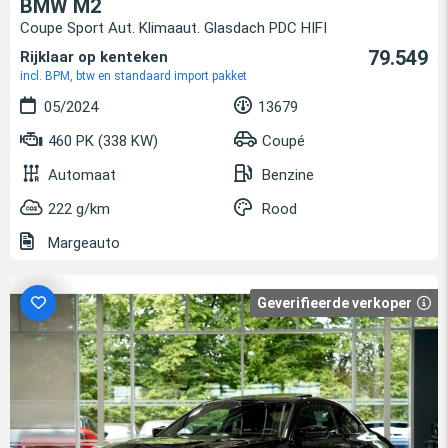
BMW M2
Coupe Sport Aut. Klimaaut. Glasdach PDC HIFI
79.549
Rijklaar op kenteken
incl. BPM, btw en standaard import pakket
05/2024
13679
460 PK (338 KW)
Coupé
Automaat
Benzine
222 g/km
Rood
Margeauto
Geverifieerde verkoper