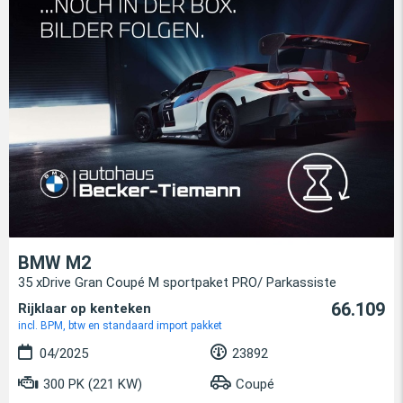
BMW M2
35 xDrive Gran Coupé M sportpaket PRO/ Parkassiste
66.109
Rijklaar op kenteken
incl. BPM, btw en standaard import pakket
04/2025
23892
300 PK (221 KW)
Coupé