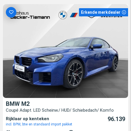
Erkende merkdealer
BMW M2
Coupé Adapt. LED Scheinw./ HUD/ Schiebedach/ Komfo
96.139
Rijklaar op kenteken
incl. BPM, btw en standaard import pakket