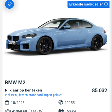
Erkende merkdealer
BMW M2
85.032
Rijklaar op kenteken
incl. BPM, btw en standaard import pakket
10/2023
20055
45968 PK (338 KW)
Coupé