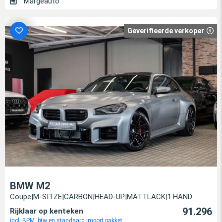
Margeauto
Geverifieerde verkoper
BMW M2
Coupe|M-SITZE|CARBON|HEAD-UP|MATTLACK|1.HAND
91.296
Rijklaar op kenteken
incl. BPM, btw en standaard import pakket