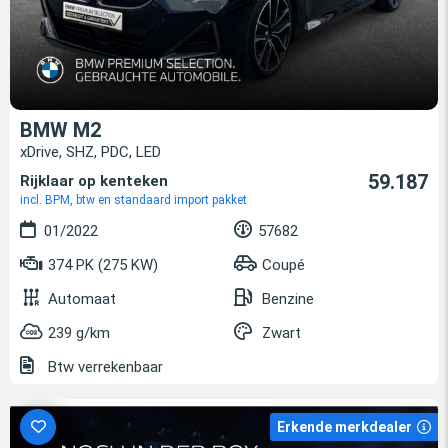
BMW M2
xDrive, SHZ, PDC, LED
59.187
Rijklaar op kenteken
incl. BPM, btw en standaard import pakket
01/2022
57682
374 PK (275 KW)
Coupé
Automaat
Benzine
239 g/km
Zwart
Btw verrekenbaar
Erkende merkdealer