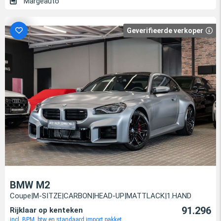
Margeauto
Geverifieerde verkoper
BMW M2
Coupe|M-SITZE|CARBON|HEAD-UP|MATTLACK|1.HAND
91.296
Rijklaar op kenteken
incl. BPM, btw en standaard import pakket