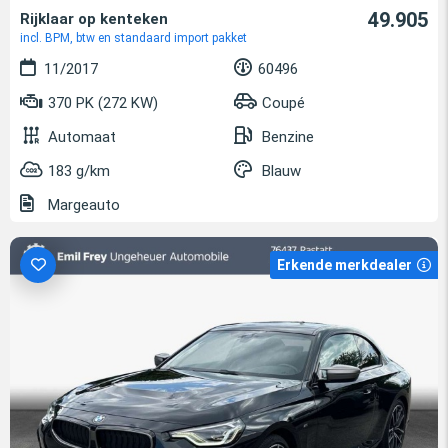
49.905
Rijklaar op kenteken
incl. BPM, btw en standaard import pakket
11/2017
60496
370 PK (272 KW)
Coupé
Automaat
Benzine
183 g/km
Blauw
Margeauto
Erkende merkdealer