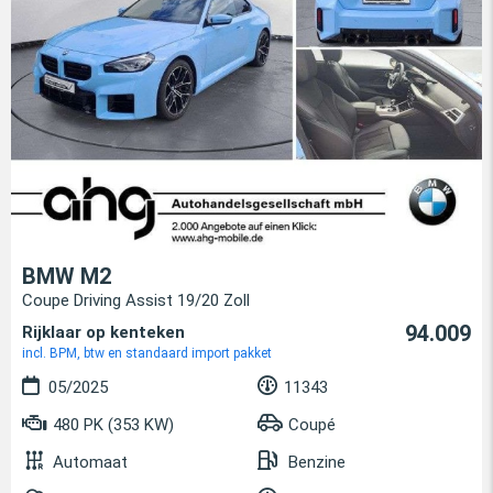
BMW M2
Coupe Driving Assist 19/20 Zoll
94.009
Rijklaar op kenteken
incl. BPM, btw en standaard import pakket
05/2025
11343
480 PK (353 KW)
Coupé
Automaat
Benzine