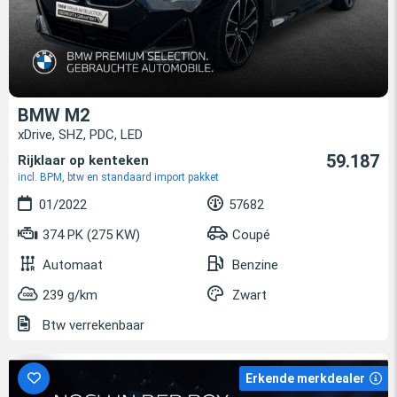
BMW M2
xDrive, SHZ, PDC, LED
59.187
Rijklaar op kenteken
incl. BPM, btw en standaard import pakket
01/2022
57682
374 PK (275 KW)
Coupé
Automaat
Benzine
239 g/km
Zwart
Btw verrekenbaar
Erkende merkdealer