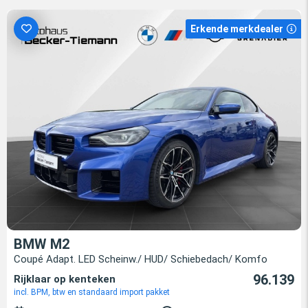
Erkende merkdealer
BMW M2
Coupé Adapt. LED Scheinw./ HUD/ Schiebedach/ Komfo
96.139
Rijklaar op kenteken
incl. BPM, btw en standaard import pakket