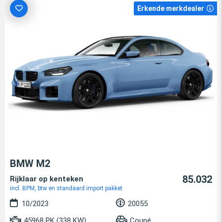
Erkende merkdealer
BMW M2
85.032
Rijklaar op kenteken
incl. BPM, btw en standaard import pakket
10/2023
20055
45968 PK (338 KW)
Coupé