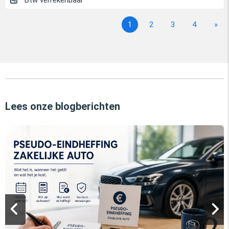
Btw verrekenbaar
1
2
3
4
»
Lees onze blogberichten