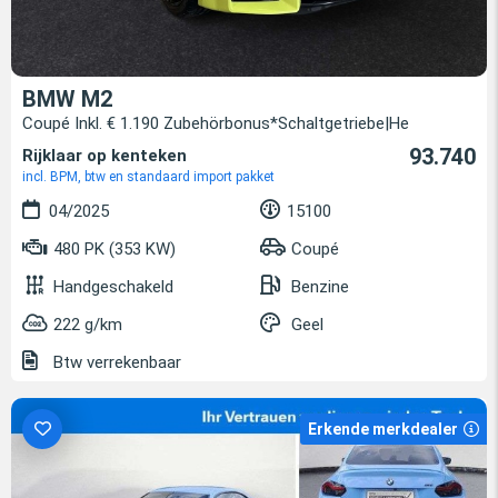
BMW M2
Coupé Inkl. € 1.190 Zubehörbonus*Schaltgetriebe|He
93.740
Rijklaar op kenteken
incl. BPM, btw en standaard import pakket
04/2025
15100
480 PK (353 KW)
Coupé
Handgeschakeld
Benzine
222 g/km
Geel
Btw verrekenbaar
Erkende merkdealer