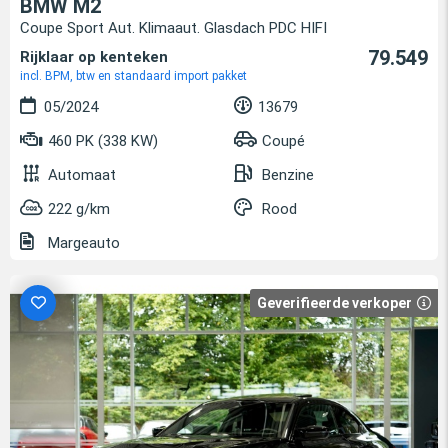
BMW M2
Coupe Sport Aut. Klimaaut. Glasdach PDC HIFI
79.549
Rijklaar op kenteken
incl. BPM, btw en standaard import pakket
05/2024
13679
460 PK (338 KW)
Coupé
Automaat
Benzine
222 g/km
Rood
Margeauto
Geverifieerde verkoper