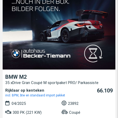
BMW M2
35 xDrive Gran Coupé M sportpaket PRO/ Parkassiste
66.109
Rijklaar op kenteken
incl. BPM, btw en standaard import pakket
04/2025
23892
300 PK (221 KW)
Coupé