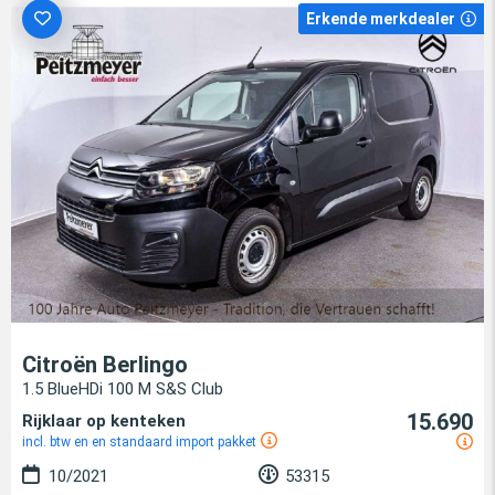
Erkende merkdealer
Citroën Berlingo
1.5 BlueHDi 100 M S&S Club
15.690
Rijklaar op kenteken
incl. btw en en standaard import pakket
10/2021
53315