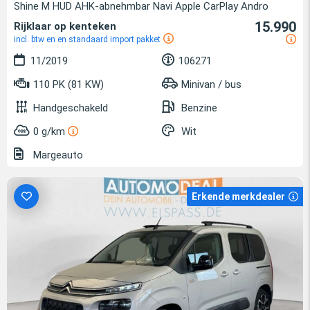
Shine M HUD AHK-abnehmbar Navi Apple CarPlay Andro
15.990
Rijklaar op kenteken
incl. btw en en standaard import pakket
11/2019
106271
110 PK (81 KW)
Minivan / bus
Handgeschakeld
Benzine
0 g/km
Wit
Margeauto
Erkende merkdealer