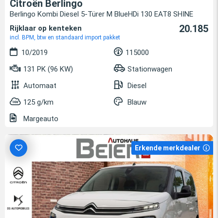
Citroën Berlingo
Berlingo Kombi Diesel 5-Türer M BlueHDi 130 EAT8 SHINE
20.185
Rijklaar op kenteken
incl. BPM, btw en standaard import pakket
10/2019
115000
131 PK (96 KW)
Stationwagen
Automaat
Diesel
125 g/km
Blauw
Margeauto
Erkende merkdealer