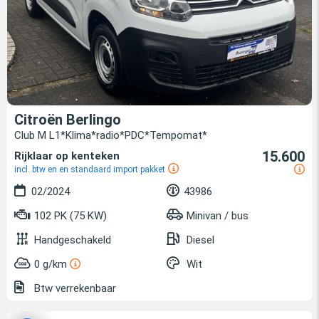
Citroën Berlingo
Club M L1*Klima*radio*PDC*Tempomat*
15.600
Rijklaar op kenteken
incl. btw en en standaard import pakket
02/2024
43986
102 PK (75 KW)
Minivan / bus
Handgeschakeld
Diesel
0 g/km
Wit
Btw verrekenbaar