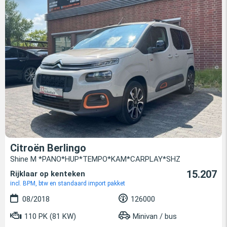
Citroën Berlingo
Shine M *PANO*HUP*TEMPO*KAM*CARPLAY*SHZ
15.207
Rijklaar op kenteken
incl. BPM, btw en standaard import pakket
08/2018
126000
110 PK (81 KW)
Minivan / bus