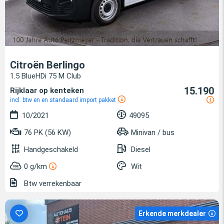
Citroën Berlingo
1.5 BlueHDi 75 M Club
15.190
Rijklaar op kenteken
incl. btw en en standaard import pakket
10/2021
49095
76 PK (56 KW)
Minivan / bus
Handgeschakeld
Diesel
0 g/km
Wit
Btw verrekenbaar
Erkende merkdealer