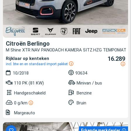
Citroën Berlingo
M Shine XTR NAV PANODACH KAMERA SITZ.HZG TEMPOMAT
16.289
Rijklaar op kenteken
incl. btw en en standaard import pakket
10/2018
93634
110 PK (81 KW)
Minivan / bus
Handgeschakeld
Benzine
0 g/km
Bruin
Margeauto
Erkende merkdealer