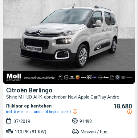
Citroën Berlingo
Shine M HUD AHK-abnehmbar Navi Apple CarPlay Andro
18.680
Rijklaar op kenteken
incl. btw en en standaard import pakket
07/2019
91498
110 PK (81 KW)
Minivan / bus