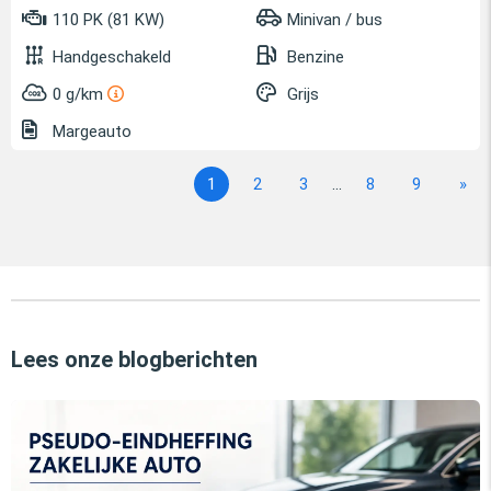
110 PK (81 KW)
Minivan / bus
Handgeschakeld
Benzine
0 g/km
Grijs
Margeauto
1
2
3
...
8
9
»
Lees onze blogberichten