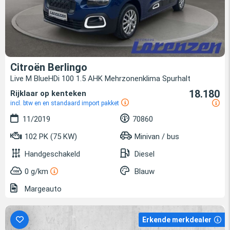
Citroën Berlingo
Live M BlueHDi 100 1.5 AHK Mehrzonenklima Spurhalt
18.180
Rijklaar op kenteken
incl. btw en en standaard import pakket
11/2019
70860
102 PK (75 KW)
Minivan / bus
Handgeschakeld
Diesel
0 g/km
Blauw
Margeauto
Erkende merkdealer