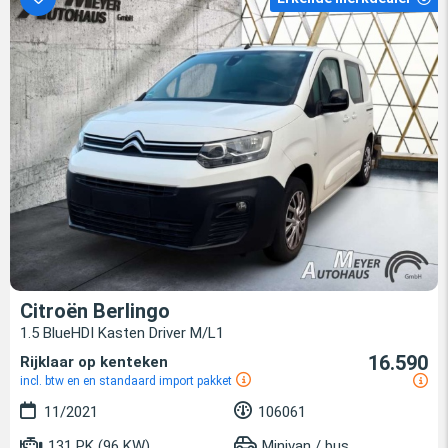
Citroën Berlingo
1.5 BlueHDI Kasten Driver M/L1
16.590
Rijklaar op kenteken
incl. btw en en standaard import pakket
11/2021
106061
131 PK (96 KW)
Minivan / bus