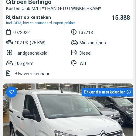
Citroën Berlingo
Kasten Club M/L1*1.HAND+TOTWINKEL+KAM*
15.388
Rijklaar op kenteken
incl. BPM, btw en standaard import pakket
07/2022
137218
102 PK (75 KW)
Minivan / bus
Handgeschakeld
Diesel
106 g/km
Wit
Btw verrekenbaar
Erkende merkdealer