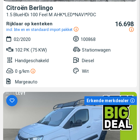
Citroën Berlingo
1.5 BlueHDi 100 Feel M AHK*LED*NAVI*PDC
16.698
Rijklaar op kenteken
incl. btw en en standaard import pakket
02/2020
100868
102 PK (75 KW)
Stationwagen
Handgeschakeld
Diesel
0 g/km
Wit
Margeauto
Erkende merkdealer