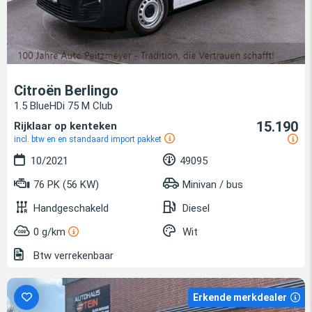
Citroën Berlingo
1.5 BlueHDi 75 M Club
15.190
Rijklaar op kenteken
incl. btw en en standaard import pakket
10/2021
49095
76 PK (56 KW)
Minivan / bus
Handgeschakeld
Diesel
0 g/km
Wit
Btw verrekenbaar
Erkende merkdealer