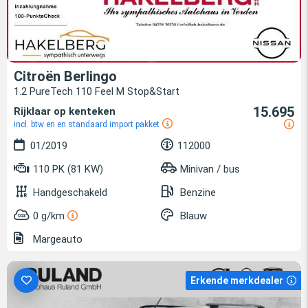
Citroën Berlingo
1.2 PureTech 110 Feel M Stop&Start
15.695
Rijklaar op kenteken
incl. btw en en standaard import pakket
01/2019
112000
110 PK (81 KW)
Minivan / bus
Handgeschakeld
Benzine
0 g/km
Blauw
Margeauto
Erkende merkdealer