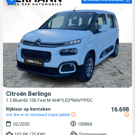
Citroën Berlingo
1.5 BlueHDi 100 Feel M AHK*LED*NAVI*PDC
16.698
Rijklaar op kenteken
incl. btw en en standaard import pakket
02/2020
100868
102 PK (75 KW)
Stationwagen