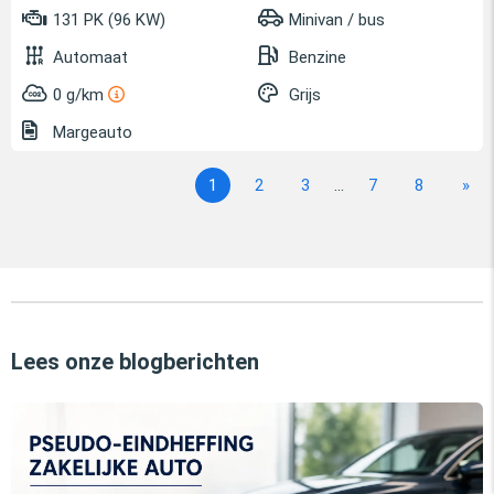
131 PK (96 KW)
Minivan / bus
Automaat
Benzine
0 g/km
Grijs
Margeauto
1
2
3
...
7
8
»
Lees onze blogberichten