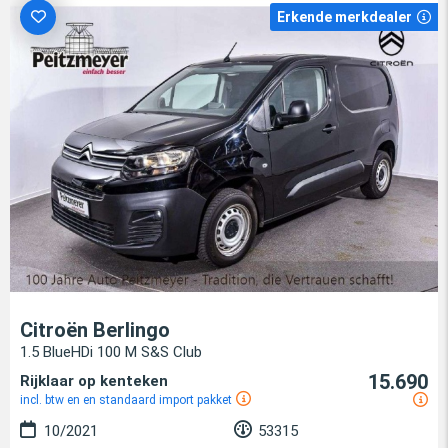
Erkende merkdealer
Citroën Berlingo
1.5 BlueHDi 100 M S&S Club
15.690
Rijklaar op kenteken
incl. btw en en standaard import pakket
10/2021
53315