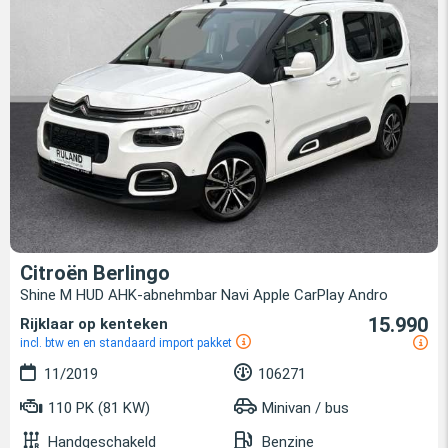
Citroën Berlingo
Shine M HUD AHK-abnehmbar Navi Apple CarPlay Andro
15.990
Rijklaar op kenteken
incl. btw en en standaard import pakket
11/2019
106271
110 PK (81 KW)
Minivan / bus
Handgeschakeld
Benzine