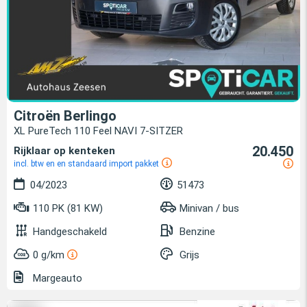
Citroën Berlingo
XL PureTech 110 Feel NAVI 7-SITZER
20.450
Rijklaar op kenteken
incl. btw en en standaard import pakket
04/2023
51473
110 PK (81 KW)
Minivan / bus
Handgeschakeld
Benzine
0 g/km
Grijs
Margeauto