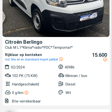
Citroën Berlingo
Club M L1*Klima*radio*PDC*Tempomat*
15.600
Rijklaar op kenteken
incl. btw en en standaard import pakket
02/2024
43986
102 PK (75 KW)
Minivan / bus
Handgeschakeld
Diesel
0 g/km
Wit
Btw verrekenbaar