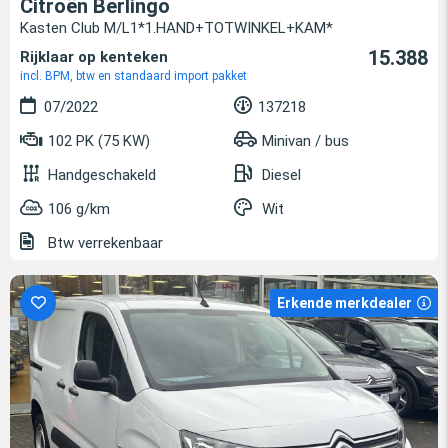
Citroën Berlingo
Kasten Club M/L1*1.HAND+TOTWINKEL+KAM*
15.388
Rijklaar op kenteken
incl. BPM, btw en standaard import pakket
07/2022
137218
102 PK (75 KW)
Minivan / bus
Handgeschakeld
Diesel
106 g/km
Wit
Btw verrekenbaar
Erkende merkdealer