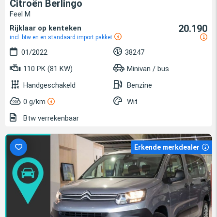
Citroën Berlingo
Feel M
20.190
Rijklaar op kenteken
incl. btw en en standaard import pakket
01/2022
38247
110 PK (81 KW)
Minivan / bus
Handgeschakeld
Benzine
0 g/km
Wit
Btw verrekenbaar
Erkende merkdealer