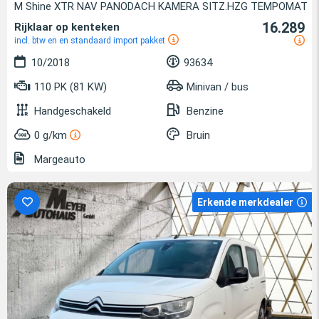
M Shine XTR NAV PANODACH KAMERA SITZ.HZG TEMPOMAT
16.289
Rijklaar op kenteken
incl. btw en en standaard import pakket
10/2018
93634
110 PK (81 KW)
Minivan / bus
Handgeschakeld
Benzine
0 g/km
Bruin
Margeauto
Erkende merkdealer