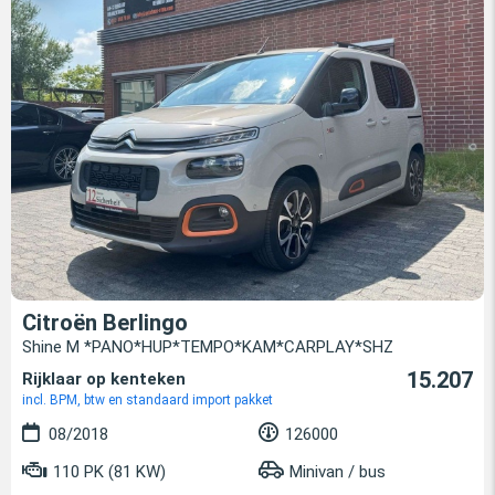
Citroën Berlingo
Shine M *PANO*HUP*TEMPO*KAM*CARPLAY*SHZ
15.207
Rijklaar op kenteken
incl. BPM, btw en standaard import pakket
08/2018
126000
110 PK (81 KW)
Minivan / bus