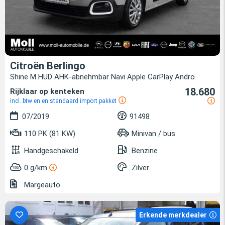
Citroën Berlingo
Shine M HUD AHK-abnehmbar Navi Apple CarPlay Andro
18.680
Rijklaar op kenteken
incl. btw en en standaard import pakket
07/2019
91498
110 PK (81 KW)
Minivan / bus
Handgeschakeld
Benzine
0 g/km
Zilver
Margeauto
Erkende merkdealer