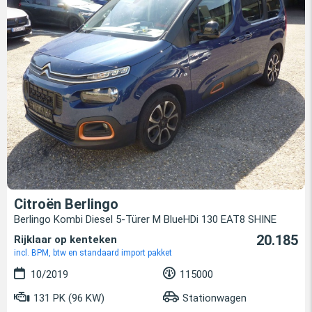
Citroën Berlingo
Berlingo Kombi Diesel 5-Türer M BlueHDi 130 EAT8 SHINE
20.185
Rijklaar op kenteken
incl. BPM, btw en standaard import pakket
10/2019
115000
131 PK (96 KW)
Stationwagen