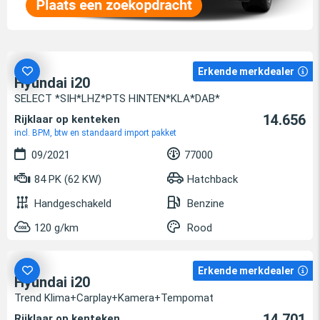
Erkende merkdealer
Hyundai i20
SELECT *SIH*LHZ*PTS HINTEN*KLA*DAB*
14.656
Rijklaar op kenteken
incl. BPM, btw en standaard import pakket
09/2021
77000
84 PK (62 KW)
Hatchback
Handgeschakeld
Benzine
120 g/km
Rood
Erkende merkdealer
Hyundai i20
Trend Klima+Carplay+Kamera+Tempomat
14.701
Rijklaar op kenteken