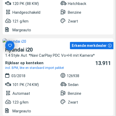
120 PK (88 KW)
Hatchback
Handgeschakeld
Benzine
121 g/km
Zwart
Margeauto
Erkende merkdealer
Hyundai i20
1.4 Style Aut. *Navi CarPlay PDC Vo+HI mit Kamera*
13.911
Rijklaar op kenteken
incl. BPM, btw en standaard import pakket
03/2018
126938
101 PK (74 KW)
Sedan
Automaat
Benzine
123 g/km
Zwart
Margeauto