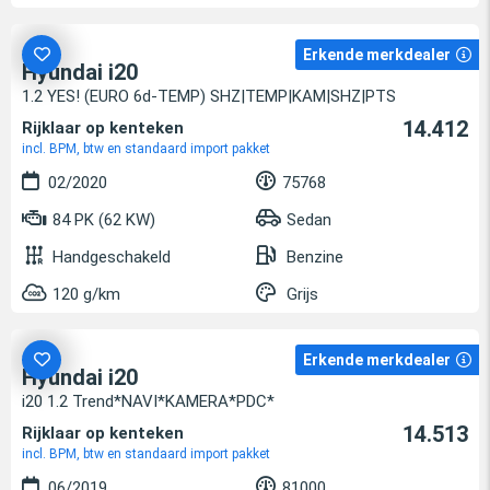
Erkende merkdealer
Hyundai i20
1.2 YES! (EURO 6d-TEMP) SHZ|TEMP|KAM|SHZ|PTS
14.412
Rijklaar op kenteken
incl. BPM, btw en standaard import pakket
02/2020
75768
84 PK (62 KW)
Sedan
Handgeschakeld
Benzine
120 g/km
Grijs
Erkende merkdealer
Hyundai i20
i20 1.2 Trend*NAVI*KAMERA*PDC*
14.513
Rijklaar op kenteken
incl. BPM, btw en standaard import pakket
06/2019
81000