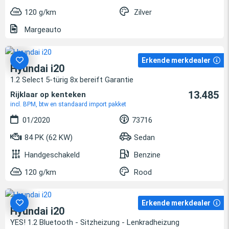
120 g/km
Zilver
Margeauto
Erkende merkdealer
Hyundai i20
1.2 Select 5-türig 8x bereift Garantie
13.485
Rijklaar op kenteken
incl. BPM, btw en standaard import pakket
01/2020
73716
84 PK (62 KW)
Sedan
Handgeschakeld
Benzine
120 g/km
Rood
Erkende merkdealer
Hyundai i20
YES! 1.2 Bluetooth - Sitzheizung - Lenkradheizung