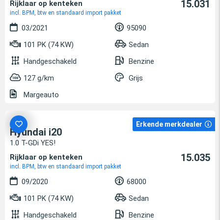
15.031
Rijklaar op kenteken
incl. BPM, btw en standaard import pakket
03/2021
95090
101 PK (74 KW)
Sedan
Handgeschakeld
Benzine
127 g/km
Grijs
Margeauto
Erkende merkdealer
Hyundai i20
1.0 T-GDi YES!
15.035
Rijklaar op kenteken
incl. BPM, btw en standaard import pakket
09/2020
68000
101 PK (74 KW)
Sedan
Handgeschakeld
Benzine