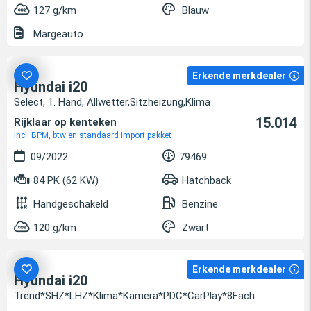
127 g/km
Blauw
Margeauto
Erkende merkdealer
Hyundai i20
Select, 1. Hand, Allwetter,Sitzheizung,Klima
15.014
Rijklaar op kenteken
incl. BPM, btw en standaard import pakket
09/2022
79469
84 PK (62 KW)
Hatchback
Handgeschakeld
Benzine
120 g/km
Zwart
Erkende merkdealer
Hyundai i20
Trend*SHZ*LHZ*Klima*Kamera*PDC*CarPlay*8Fach