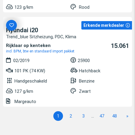
123 g/km
Rood
Erkende merkdealer
Hyundai i20
Trend_blue Sitzheizung, PDC, Klima
15.061
Rijklaar op kenteken
incl. BPM, btw en standaard import pakket
02/2019
25900
101 PK (74 KW)
Hatchback
Handgeschakeld
Benzine
127 g/km
Zwart
Margeauto
1
2
3
...
47
48
»