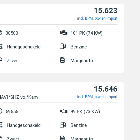
15.623
incl. BPM, btw en import
38500
101 PK (74 KW)
Handgeschakeld
Benzine
Zilver
Margeauto
15.646
*NAVI*SHZ vo.*Kamera
incl. BPM, btw en import
59555
99 PK (73 KW)
Handgeschakeld
Benzine
Zwart
Margeauto