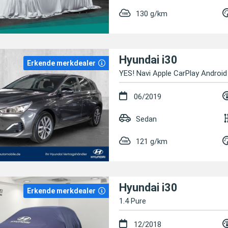
130 g/km
Hyundai i30
Erkende merkdealer
YES! Navi Apple CarPlay Androi
06/2019
Sedan
121 g/km
Hyundai i30
Erkende merkdealer
1.4 Pure
12/2018