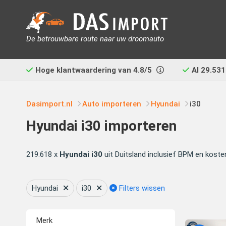
De betrouwbare route naar uw droomauto
Hoge klantwaardering van
4.8/5
Al
29.531
Dasimport.nl
Auto importeren
Hyundai
i30
Hyundai i30 importeren
219.618 x
Hyundai i30
uit Duitsland inclusief BPM en koste
Hyundai
i30
Filters wissen
Merk