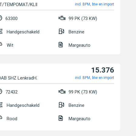
ET/TEMPOMAT/KLIMA...
incl. BPM, btw en import
63300
99 PK (73 KW)
Handgeschakeld
Benzine
Wit
Margeauto
15.376
l DAB SHZ LenkradHZG
incl. BPM, btw en import
72432
99 PK (73 KW)
Handgeschakeld
Benzine
Rood
Margeauto