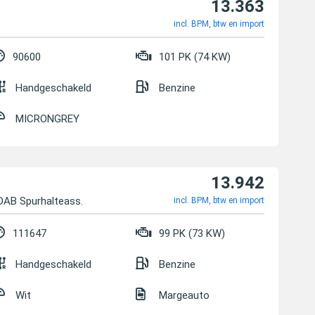
13.363
incl. BPM, btw en import
90600
101 PK (74 KW)
Handgeschakeld
Benzine
MICRONGREY
13.942
 DAB Spurhalteass.
incl. BPM, btw en import
111647
99 PK (73 KW)
Handgeschakeld
Benzine
Wit
Margeauto