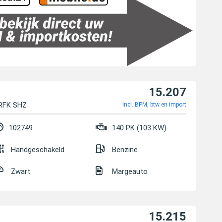
15.207
 RFK SHZ
incl. BPM, btw en import
102749
140 PK (103 KW)
Handgeschakeld
Benzine
Zwart
Margeauto
15.215