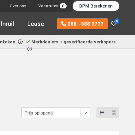
BPM Berekenen
Over ons
Vacatures
0
0
Inruil
Lease
088 - 088 3777
enteken
Merkdealers + geverifieerde verkopers