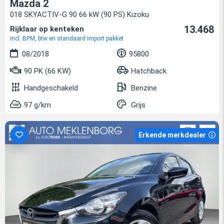
Mazda 2
018 SKYACTIV-G 90 66 kW (90 PS) Kizoku
13.468
Rijklaar op kenteken
incl. BPM, btw en standaard import pakket
08/2018
95800
90 PK (66 KW)
Hatchback
Handgeschakeld
Benzine
97 g/km
Grijs
Erkende merkdealer