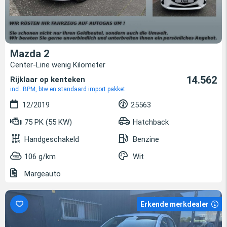
Mazda 2
Center-Line wenig Kilometer
14.562
Rijklaar op kenteken
incl. BPM, btw en standaard import pakket
12/2019
25563
75 PK (55 KW)
Hatchback
Handgeschakeld
Benzine
106 g/km
Wit
Margeauto
Erkende merkdealer