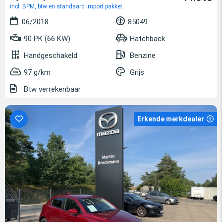
incl. BPM, btw en standaard import pakket
06/2018
85049
90 PK (66 KW)
Hatchback
Handgeschakeld
Benzine
97 g/km
Grijs
Btw verrekenbaar
Erkende merkdealer