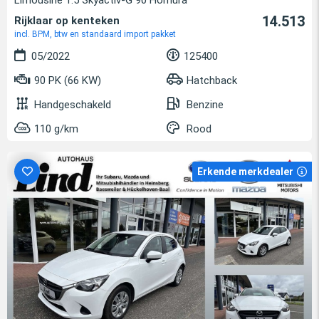
Limousine 1.5 Skyactiv-G 90 Homura
14.513
Rijklaar op kenteken
incl. BPM, btw en standaard import pakket
05/2022
125400
90 PK (66 KW)
Hatchback
Handgeschakeld
Benzine
110 g/km
Rood
Erkende merkdealer