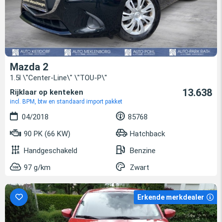
Mazda 2
1.5l \"Center-Line\" \"TOU-P\"
13.638
Rijklaar op kenteken
incl. BPM, btw en standaard import pakket
04/2018
85768
90 PK (66 KW)
Hatchback
Handgeschakeld
Benzine
97 g/km
Zwart
Erkende merkdealer