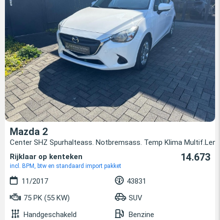
Mazda 2
Center SHZ Spurhalteass. Notbremsass. Temp Klima Multif.Lenk
14.673
Rijklaar op kenteken
incl. BPM, btw en standaard import pakket
11/2017
43831
75 PK (55 KW)
SUV
Handgeschakeld
Benzine