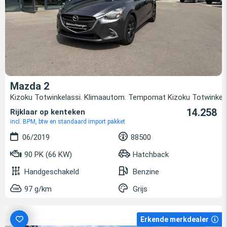
Mazda 2
Kizoku Totwinkelassi. Klimaautom. Tempomat Kizoku Totwinke
14.258
Rijklaar op kenteken
incl. BPM, btw en standaard import pakket
06/2019
88500
90 PK (66 KW)
Hatchback
Handgeschakeld
Benzine
97 g/km
Grijs
Erkende merkdealer