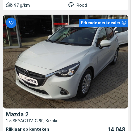
97 g/km
Rood
Erkende merkdealer
Mazda 2
1.5 SKYACTIV-G 90, Kizoku
14.048
Rijklaar op kenteken