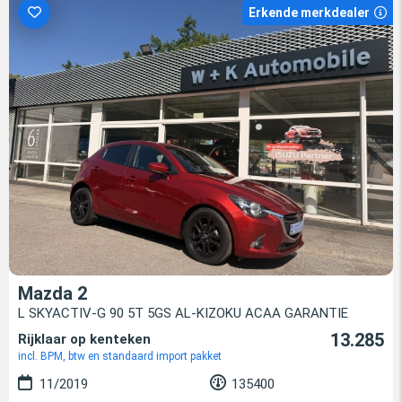
Erkende merkdealer
Mazda 2
L SKYACTIV-G 90 5T 5GS AL-KIZOKU ACAA GARANTIE
13.285
Rijklaar op kenteken
incl. BPM, btw en standaard import pakket
11/2019
135400