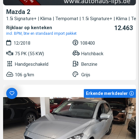
Mazda 2
1.5i Signature+ | Klima | Tempomat | 1.5i Signature+ | Klima | T
12.463
Rijklaar op kenteken
incl. BPM, btw en standaard import pakket
12/2018
108400
75 PK (55 KW)
Hatchback
Handgeschakeld
Benzine
106 g/km
Grijs
Erkende merkdealer