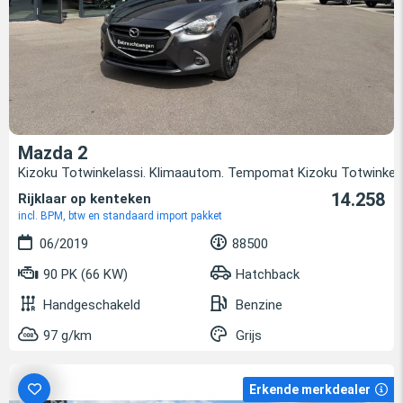
Mazda 2
Kizoku Totwinkelassi. Klimaautom. Tempomat Kizoku Totwinke
14.258
Rijklaar op kenteken
incl. BPM, btw en standaard import pakket
06/2019
88500
90 PK (66 KW)
Hatchback
Handgeschakeld
Benzine
97 g/km
Grijs
Erkende merkdealer