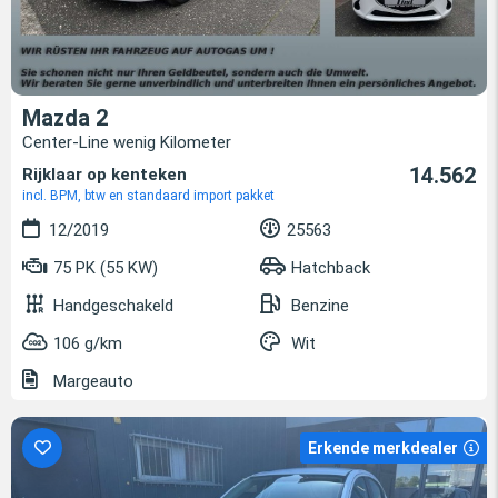
Mazda 2
Center-Line wenig Kilometer
14.562
Rijklaar op kenteken
incl. BPM, btw en standaard import pakket
12/2019
25563
75 PK (55 KW)
Hatchback
Handgeschakeld
Benzine
106 g/km
Wit
Margeauto
Erkende merkdealer