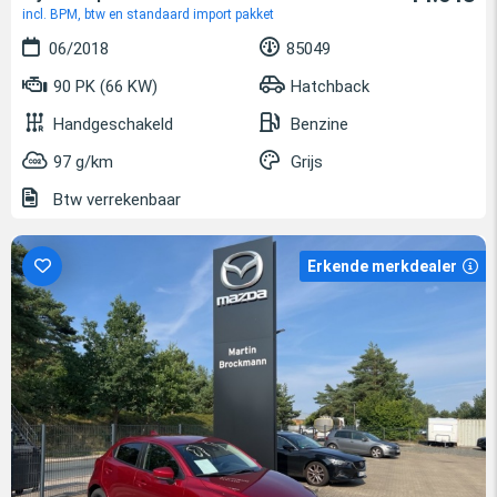
incl. BPM, btw en standaard import pakket
06/2018
85049
90 PK (66 KW)
Hatchback
Handgeschakeld
Benzine
97 g/km
Grijs
Btw verrekenbaar
Erkende merkdealer