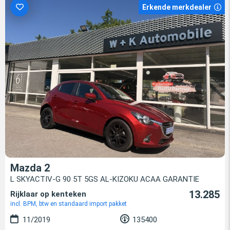
Erkende merkdealer
Mazda 2
L SKYACTIV-G 90 5T 5GS AL-KIZOKU ACAA GARANTIE
13.285
Rijklaar op kenteken
incl. BPM, btw en standaard import pakket
11/2019
135400