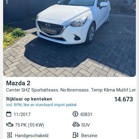
Mazda 2
Center SHZ Spurhalteass. Notbremsass. Temp Klima Multif.Lenk
14.673
Rijklaar op kenteken
incl. BPM, btw en standaard import pakket
11/2017
43831
75 PK (55 KW)
SUV
Handgeschakeld
Benzine