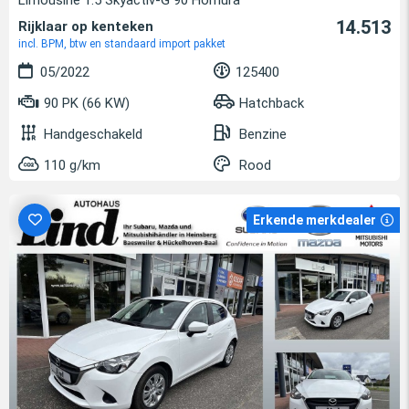
Limousine 1.5 Skyactiv-G 90 Homura
14.513
Rijklaar op kenteken
incl. BPM, btw en standaard import pakket
05/2022
125400
90 PK (66 KW)
Hatchback
Handgeschakeld
Benzine
110 g/km
Rood
Erkende merkdealer