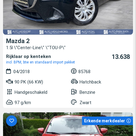
Mazda 2
1.5l \"Center-Line\" \"TOU-P\"
13.638
Rijklaar op kenteken
incl. BPM, btw en standaard import pakket
04/2018
85768
90 PK (66 KW)
Hatchback
Handgeschakeld
Benzine
97 g/km
Zwart
Erkende merkdealer