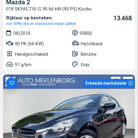
Mazda 2
018 SKYACTIV-G 90 66 kW (90 PS) Kizoku
13.468
Rijklaar op kenteken
incl. BPM, btw en standaard import pakket
08/2018
95800
90 PK (66 KW)
Hatchback
Handgeschakeld
Benzine
97 g/km
Grijs
Erkende merkdealer