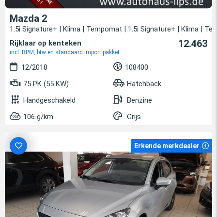
Mazda 2
1.5i Signature+ | Klima | Tempomat | 1.5i Signature+ | Klima | T
12.463
Rijklaar op kenteken
incl. BPM, btw en standaard import pakket
12/2018
108400
75 PK (55 KW)
Hatchback
Handgeschakeld
Benzine
106 g/km
Grijs
Erkende merkdealer