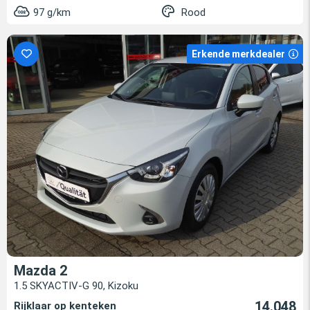
97 g/km
Rood
Erkende merkdealer
Mazda 2
1.5 SKYACTIV-G 90, Kizoku
14.048
Rijklaar op kenteken