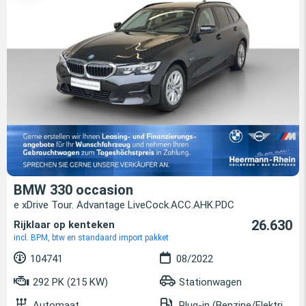
BMW 330 occasion
e xDrive Tour. Advantage LiveCock.ACC.AHK.PDC
26.630
Rijklaar op kenteken
incl. BPM, btw en standaard import pakket
104741
08/2022
292 PK (215 KW)
Stationwagen
Automaat
Plug-in (Benzine/Elektrisch)