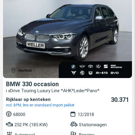
BMW 330 occasion
i xDrive Touring Luxury Line *AHK*Leder*Pano*
30.371
Rijklaar op kenteken
incl. BPM, btw en standaard import pakket
68000
12/2018
252 PK (185 KW)
Stationwagen