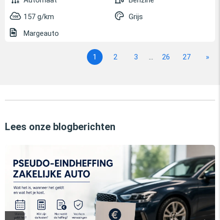
Automaat
Benzine
157 g/km
Grijs
Margeauto
1
2
3
...
26
27
»
Lees onze blogberichten