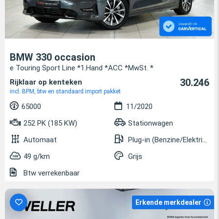
BMW 330 occasion
e Touring Sport Line *1.Hand *ACC *MwSt. *
30.246
Rijklaar op kenteken
incl. BPM, btw en standaard import pakket
65000
11/2020
252 PK (185 KW)
Stationwagen
Automaat
Plug-in (Benzine/Elektrisch)
49 g/km
Grijs
Btw verrekenbaar
Erkende merkdealer