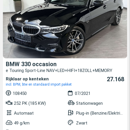
BMW 330 occasion
e Touring Sport-Line NAV+LED+HIFI+18ZOLL+MEMORY
27.168
Rijklaar op kenteken
incl. BPM, btw en standaard import pakket
108450
07/2021
252 PK (185 KW)
Stationwagen
Automaat
Plug-in (Benzine/Elektrisch)
49 g/km
Zwart