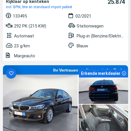
25.874
Rijklaar op kenteken
incl. BPM, btw en standaard import pakket
133495
02/2021
292 PK (215 KW)
Stationwagen
Automaat
Plug-in (Benzine/Elektrisch)
23 g/km
Blauw
Margeauto
Erkende merkdealer