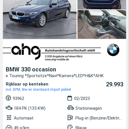
BMW 330 occasion
e Touring *Sportsitze*Navi*Kamera*LED*H&K*AHK
29.993
Rijklaar op kenteken
incl. BPM, btw en standaard import pakket
93962
02/2023
184 PK (135 KW)
Stationwagen
Automaat
Plug-in (Benzine/Elektrisch)
49 g/km
Blauw