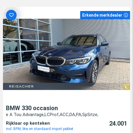
Erkende merkdealer
BMW 330 occasion
e A Tou Advantage,LCProf,ACC,DA,PA,SpSitze,
24.001
Rijklaar op kenteken
incl. BPM, btw en standaard import pakket