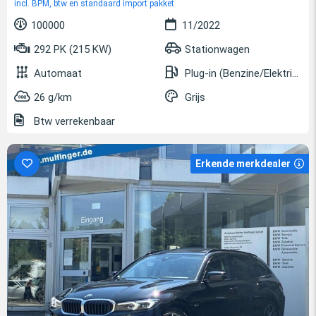
incl. BPM, btw en standaard import pakket
100000
11/2022
292 PK (215 KW)
Stationwagen
Automaat
Plug-in (Benzine/Elektrisch)
26 g/km
Grijs
Btw verrekenbaar
Erkende merkdealer