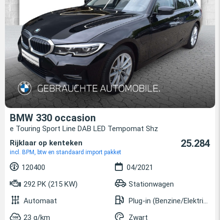
BMW 330 occasion
e Touring Sport Line DAB LED Tempomat Shz
25.284
Rijklaar op kenteken
incl. BPM, btw en standaard import pakket
120400
04/2021
292 PK (215 KW)
Stationwagen
Automaat
Plug-in (Benzine/Elektrisch)
23 g/km
Zwart