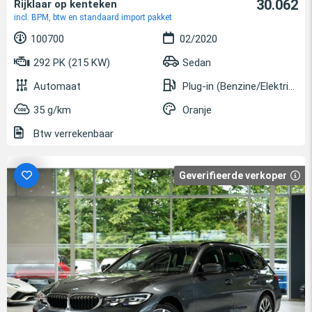
30.062
Rijklaar op kenteken
incl. BPM, btw en standaard import pakket
100700
02/2020
292 PK (215 KW)
Sedan
Automaat
Plug-in (Benzine/Elektrisch)
35 g/km
Oranje
Btw verrekenbaar
Geverifieerde verkoper