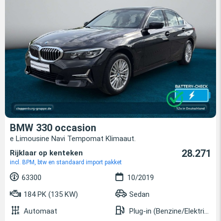
BMW 330 occasion
e Limousine Navi Tempomat Klimaaut.
28.271
Rijklaar op kenteken
incl. BPM, btw en standaard import pakket
63300
10/2019
184 PK (135 KW)
Sedan
Automaat
Plug-in (Benzine/Elektrisch)