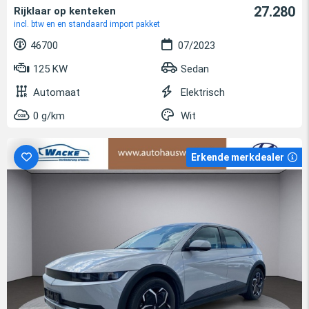
27.280
Rijklaar op kenteken
incl. btw en en standaard import pakket
46700
07/2023
125 KW
Sedan
Automaat
Elektrisch
0 g/km
Wit
Erkende merkdealer