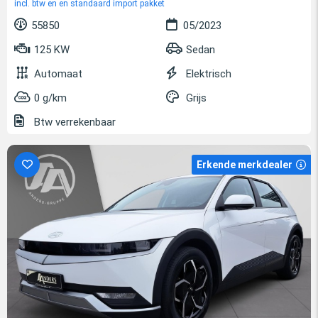
incl. btw en en standaard import pakket
55850
05/2023
125 KW
Sedan
Automaat
Elektrisch
0 g/km
Grijs
Btw verrekenbaar
Erkende merkdealer