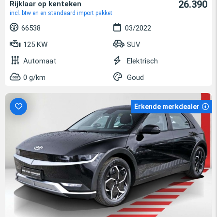
26.390
Rijklaar op kenteken
incl. btw en en standaard import pakket
66538
03/2022
125 KW
SUV
Automaat
Elektrisch
0 g/km
Goud
Erkende merkdealer