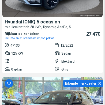
Hyundai IONIQ 5 occasion
mit Heckantrieb 58 kWh, Dynamiq AssPa, S
27.470
Rijklaar op kenteken
incl. btw en en standaard import pakket
47130
12/2022
125 KW
Sedan
Elektrisch
0 g/km
Grijs
Erkende merkdealer