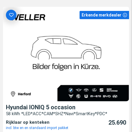
Erkende merkdealer
Hyundai IONIQ 5 occasion
58 kWh *LED*ACC*CAM*SHZ*Navi*SmartKey*PDC*
25.690
Rijklaar op kenteken
incl. btw en en standaard import pakket