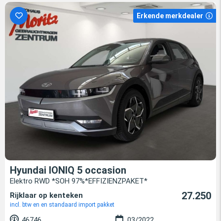
Erkende merkdealer
Hyundai IONIQ 5 occasion
Elektro RWD *SOH 97%*EFFIZIENZPAKET*
27.250
Rijklaar op kenteken
incl. btw en en standaard import pakket
46746
03/2022