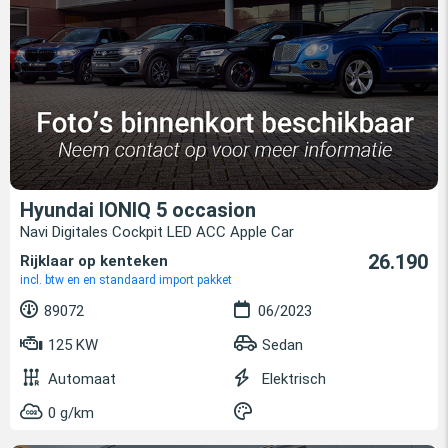
Hyundai IONIQ 5 occasion
Navi Digitales Cockpit LED ACC Apple Car
26.190
Rijklaar op kenteken
incl. btw en en standaard import pakket
89072
06/2023
125 KW
Sedan
Automaat
Elektrisch
0 g/km