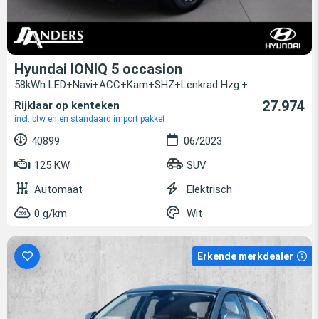
Hyundai IONIQ 5 occasion
58kWh LED+Navi+ACC+Kam+SHZ+Lenkrad Hzg.+
27.974
Rijklaar op kenteken
incl. btw en en standaard import pakket
40899
06/2023
125 KW
SUV
Automaat
Elektrisch
0 g/km
Wit
Erkende merkdealer