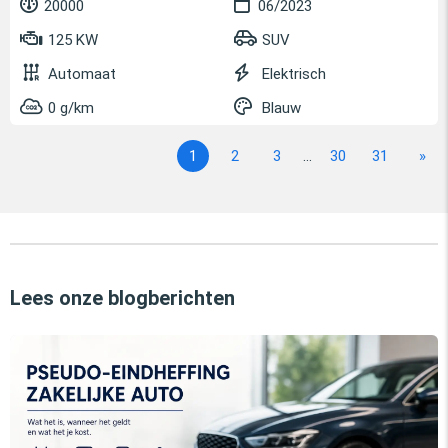
20000
06/2023
125 KW
SUV
Automaat
Elektrisch
0 g/km
Blauw
1
2
3
...
30
31
»
Lees onze blogberichten