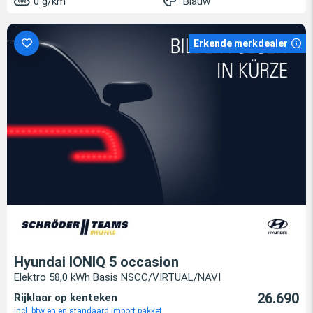
0 g/km
Blauw
Erkende merkdealer
Hyundai IONIQ 5 occasion
Elektro 58,0 kWh Basis NSCC/VIRTUAL/NAVI
26.690
Rijklaar op kenteken
incl. btw en en standaard import pakket