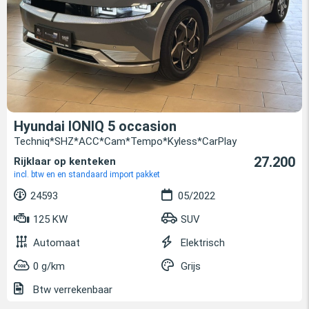
Hyundai IONIQ 5 occasion
Techniq*SHZ*ACC*Cam*Tempo*Kyless*CarPlay
27.200
Rijklaar op kenteken
incl. btw en en standaard import pakket
24593
05/2022
125 KW
SUV
Automaat
Elektrisch
0 g/km
Grijs
Btw verrekenbaar