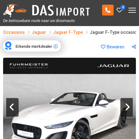
0
De betrouwbare route naar uw droomauto
Occasions
Jaguar
Jaguar F-Type
Jaguar F-Type occasio
Erkende merkdealer
Bewaren
Erkende merkdealer
1
/
15