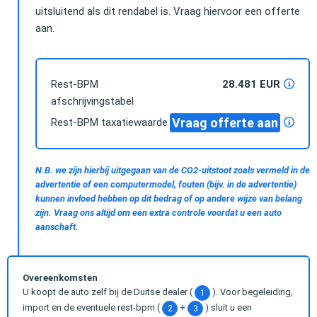
uitsluitend als dit rendabel is. Vraag hiervoor een offerte
aan.
Rest-BPM
28.481 EUR
afschrijvingstabel
Vraag offerte aan
Rest-BPM taxatiewaarde
N.B. we zijn hierbij uitgegaan van de CO2-uitstoot zoals vermeld in de
advertentie of een computermodel, fouten (bijv. in de advertentie)
kunnen invloed hebben op dit bedrag of op andere wijze van belang
zijn. Vraag ons altijd om een extra controle voordat u een auto
aanschaft.
Overeenkomsten
U koopt de auto zelf bij de Duitse dealer (
). Voor begeleiding,
1
import en de eventuele rest-bpm (
+
) sluit u een
2
3