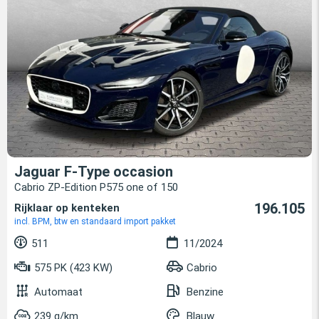
Jaguar F-Type occasion
Cabrio ZP-Edition P575 one of 150
196.105
Rijklaar op kenteken
incl. BPM, btw en standaard import pakket
511
11/2024
575 PK (423 KW)
Cabrio
Automaat
Benzine
239 g/km
Blauw