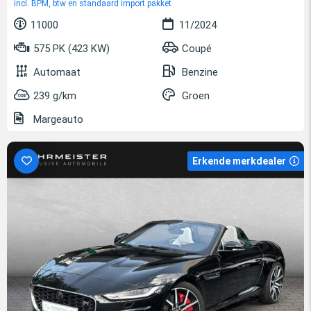
incl. BPM, btw en standaard import pakket
11000
11/2024
575 PK (423 KW)
Coupé
Automaat
Benzine
239 g/km
Groen
Margeauto
Erkende merkdealer