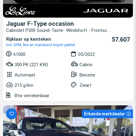
Jaguar F-Type occasion
Cabriolet P300 Sound-Taste- Windshott - Frontsc...
57.607
Rijklaar op kenteken
incl. BPM, btw en standaard import pakket
61000
05/2022
300 PK (221 KW)
Cabrio
Automaat
Benzine
215 g/km
Zwart
Btw verrekenbaar
Erkende merkdealer