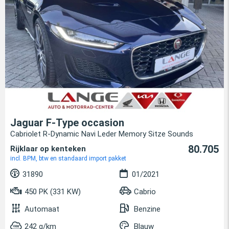
Jaguar F-Type occasion
Cabriolet R-Dynamic Navi Leder Memory Sitze Sounds
80.705
Rijklaar op kenteken
incl. BPM, btw en standaard import pakket
31890
01/2021
450 PK (331 KW)
Cabrio
Automaat
Benzine
242 g/km
Blauw