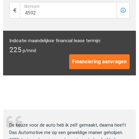
Slotsom
Indicatie maandelijkse financial lease termijn:
225
p/mnd
Financiering aanvragen
ng
De keuze voor de auto heb ik zelf gemaakt, daarna heeft
Jull
 om
Das Automotive me op een geweldige manier geholpen.
verm