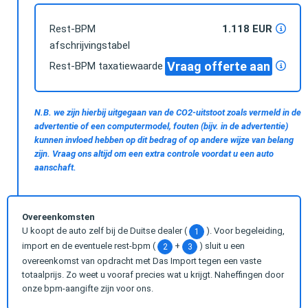
Rest-BPM
1.118 EUR
afschrijvingstabel
Vraag offerte aan
Rest-BPM taxatiewaarde
N.B. we zijn hierbij uitgegaan van de CO2-uitstoot zoals vermeld in de
advertentie of een computermodel, fouten (bijv. in de advertentie)
kunnen invloed hebben op dit bedrag of op andere wijze van belang
zijn. Vraag ons altijd om een extra controle voordat u een auto
aanschaft.
Overeenkomsten
U koopt de auto zelf bij de Duitse dealer (
). Voor begeleiding,
1
import en de eventuele rest-bpm (
+
) sluit u een
2
3
overeenkomst van opdracht met Das Import tegen een vaste
totaalprijs. Zo weet u vooraf precies wat u krijgt. Naheffingen door
onze bpm-aangifte zijn voor ons.