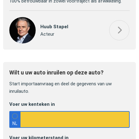
100% betrouwbaar in zowel voortraject als afwikkeling.
mooi
Huub Stapel
Acteur
Wilt u uw auto inruilen op deze auto?
Start importaanvraag en deel de gegevens van uw
inruilauto.
Voer uw kenteken in
Voer uw kilometerstand in