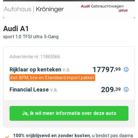
Audi A1
sport 1.0 TFSI ultra 5-Gang
Advertentie nr. 11885566
17797
Rijklaar op kenteken
v.a.
,99
Incl. BPM, btw en Standaard import pakket
209
Financial Lease
v.a.
,39
Ja, ik wil meer informatie over deze auto
100% vrijblijvend en zonder kosten
, u beslist pas daarna