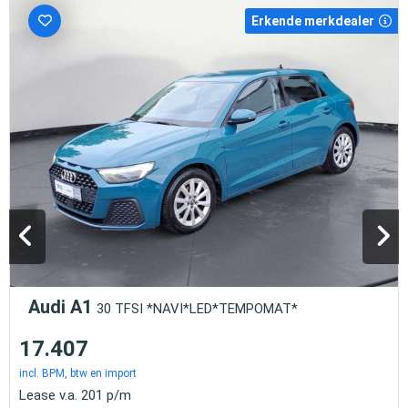
Erkende merkdealer
Audi A1
30 TFSI *NAVI*LED*TEMPOMAT*
17.407
incl. BPM, btw en import
Lease v.a. 201 p/m