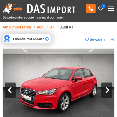
0
De betrouwbare route naar uw droomauto
Auto importeren
Audi
A1
Audi A1
Erkende merkdealer
Bewaren
Erkende merkdealer
1
/
23