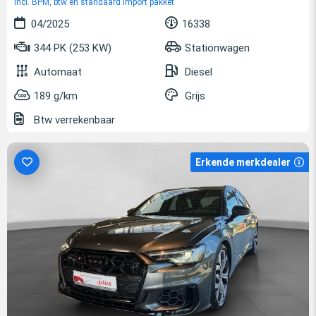
incl. BPM, btw en standaard import pakket
04/2025
16338
344 PK (253 KW)
Stationwagen
Automaat
Diesel
189 g/km
Grijs
Btw verrekenbaar
Erkende merkdealer