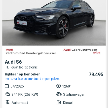
Audi S6
TDI quattro tiptronic
79.495
Rijklaar op kenteken
incl. BPM, btw en standaard import pakket
04/2025
12601
344 PK (253 KW)
Stationwagen
Automaat
Diesel