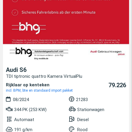
Audi S6
TDI tiptronic quattro Kamera VirtualPlu
79.226
Rijklaar op kenteken
incl. BPM, btw en standaard import pakket
08/2024
21283
344 PK (253 KW)
Stationwagen
Automaat
Diesel
191 g/km
Rood