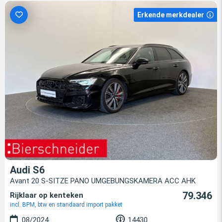
Erkende merkdealer
Audi S6
Avant 20 S-SITZE PANO UMGEBUNGSKAMERA ACC AHK
79.346
Rijklaar op kenteken
incl. BPM, btw en standaard import pakket
08/2024
14430