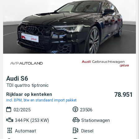
Audi S6
TDI quattro tiptronic
78.951
Rijklaar op kenteken
incl. BPM, btw en standaard import pakket
02/2025
23506
344 PK (253 KW)
Stationwagen
Automaat
Diesel