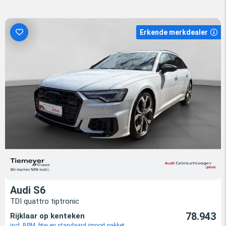
Erkende merkdealer
Audi S6
TDI quattro tiptronic
78.943
Rijklaar op kenteken
incl. BPM, btw en standaard import pakket