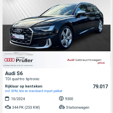
Audi S6
TDI quattro tiptronic
79.017
Rijklaar op kenteken
incl. BPM, btw en standaard import pakket
10/2024
9300
344 PK (253 KW)
Stationwagen