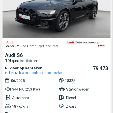
Audi S6
TDI quattro tiptronic
79.473
Rijklaar op kenteken
incl. BPM, btw en standaard import pakket
06/2025
18325
344 PK (253 KW)
Stationwagen
Automaat
Diesel
187 g/km
Zwart