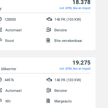
18.378
y
incl. BPM, btw en import
128000
140 PK (103 KW)
Automaat
Benzine
Rood
Btw verrekenbaar
19.275
 |Allwetter
incl. BPM, btw en import
44976
140 PK (103 KW)
Automaat
Benzine
Wit
Margeauto