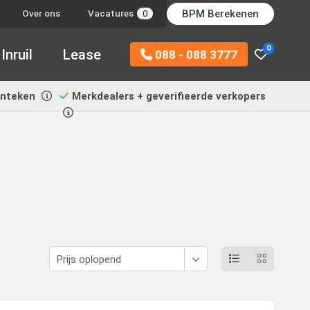
BPM Berekenen
Over ons
Vacatures
0
0
Inruil
Lease
088 - 088 3777
enteken
Merkdealers + geverifieerde verkopers