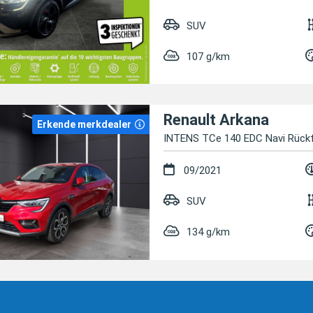
SUV
107 g/km
Renault Arkana
Erkende merkdealer
INTENS TCe 140 EDC Navi Rückf
09/2021
SUV
134 g/km