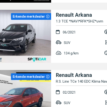
Renault Arkana
Erkende merkdealer
1.3 TCE *NAVI*RFK*SHZ*uvm
06/2021
SUV
134 g/km
Renault Arkana
Erkende merkdealer
R.S. Line TCe 140 EDC Klima Na
02/2021
SUV