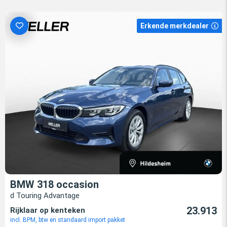
Erkende merkdealer
BMW 318 occasion
d Touring Advantage
23.913
Rijklaar op kenteken
incl. BPM, btw en standaard import pakket