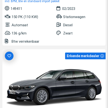
incl. BPM, btw en standaard import pakket
149411
02/2023
150 PK (110 KW)
Stationwagen
Automaat
Diesel
136 g/km
Zwart
Btw verrekenbaar
Erkende merkdealer