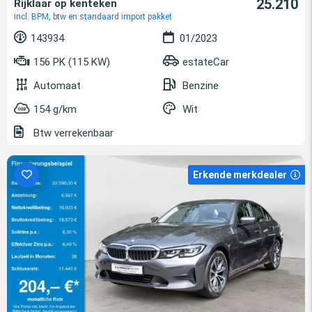
25.210
Rijklaar op kenteken
incl. BPM, btw en standaard import pakket
143934
01/2023
156 PK (115 KW)
estateCar
Automaat
Benzine
154 g/km
Wit
Btw verrekenbaar
Erkende merkdealer