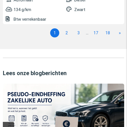
Automaat
Diesel
134 g/km
Zwart
Btw verrekenbaar
1
2
3
...
17
18
»
Lees onze blogberichten