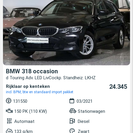
BMW 318 occasion
d Touring Adv. LED LivCockp. Standheiz. LKHZ
24.345
Rijklaar op kenteken
incl. BPM, btw en standaard import pakket
131550
03/2021
150 PK (110 KW)
Stationwagen
Automaat
Diesel
133 g/km
Zwart