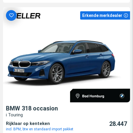
Erkende merkdealer
BMW 318 occasion
i Touring
28.447
Rijklaar op kenteken
incl. BPM, btw en standaard import pakket