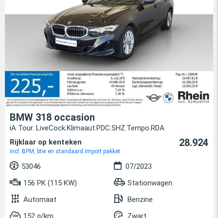
BMW 318 occasion
iA Tour. LiveCock.Klimaaut.PDC.SHZ.Tempo.RDA
28.924
Rijklaar op kenteken
incl. BPM, btw en standaard import pakket
53046
07/2023
156 PK (115 KW)
Stationwagen
Automaat
Benzine
152 g/km
Zwart