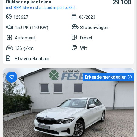
29.100
Rijklaar op kenteken
incl. BPM, btw en standaard import pakket
129627
06/2023
150 PK (110 KW)
Stationwagen
Automaat
Diesel
136 g/km
Wit
Btw verrekenbaar
Erkende merkdealer