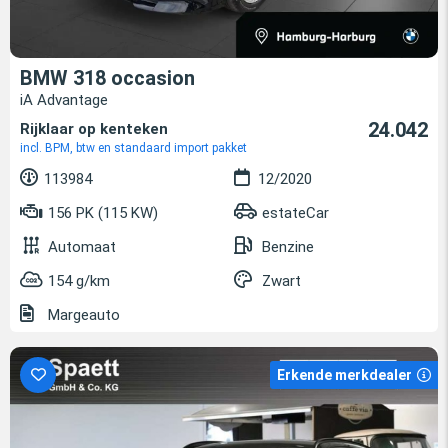
BMW 318 occasion
iA Advantage
24.042
Rijklaar op kenteken
incl. BPM, btw en standaard import pakket
113984
12/2020
156 PK (115 KW)
estateCar
Automaat
Benzine
154 g/km
Zwart
Margeauto
Erkende merkdealer