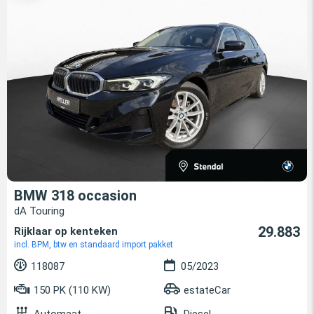
BMW 318 occasion
dA Touring
29.883
Rijklaar op kenteken
incl. BPM, btw en standaard import pakket
118087
05/2023
150 PK (110 KW)
estateCar