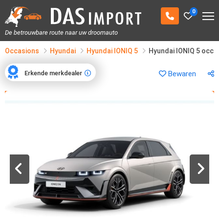
0
De betrouwbare route naar uw droomauto
Occasions
Hyundai
Hyundai IONIQ 5
Hyundai IONIQ 5 occa
Erkende merkdealer
Bewaren
Erkende merkdealer
1
/
10