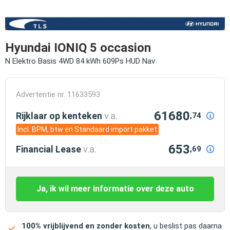
Hyundai IONIQ 5 occasion
N Elektro Basis 4WD 84 kWh 609Ps HUD Nav
Advertentie nr. 11633593
61680
Rijklaar op kenteken
v.a.
,74
Incl. BPM, btw en Standaard import pakket
653
Financial Lease
v.a.
,69
Ja, ik wil meer informatie over deze auto
100% vrijblijvend en zonder kosten
, u beslist pas daarna