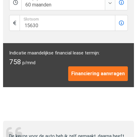
Slotsom
Indicatie maandelijkse financial lease termijn:
758
p/mnd
Financiering aanvragen
ng
De keuze voor de auto heb ik zelf gemaakt, daarna heeft
Jull