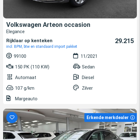
Volkswagen Arteon occasion
Elegance
29.215
Rijklaar op kenteken
incl. BPM, btw en standaard import pakket
99100
11/2021
150 PK (110 KW)
Sedan
Automaat
Diesel
107 g/km
Zilver
Margeauto
Erkende merkdealer