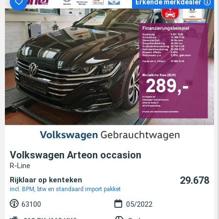
Erkende merkdealer
Volkswagen Arteon occasion
R-Line
29.678
Rijklaar op kenteken
incl. BPM, btw en standaard import pakket
63100
05/2022