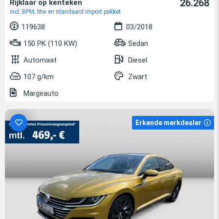
26.268
Rijklaar op kenteken
incl. BPM, btw en standaard import pakket
119638
03/2018
150 PK (110 KW)
Sedan
Automaat
Diesel
107 g/km
Zwart
Margeauto
Erkende merkdealer