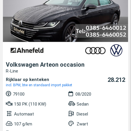
Volkswagen Arteon occasion
R-Line
28.212
Rijklaar op kenteken
incl. BPM, btw en standaard import pakket
79100
08/2020
150 PK (110 KW)
Sedan
Automaat
Diesel
107 g/km
Zwart