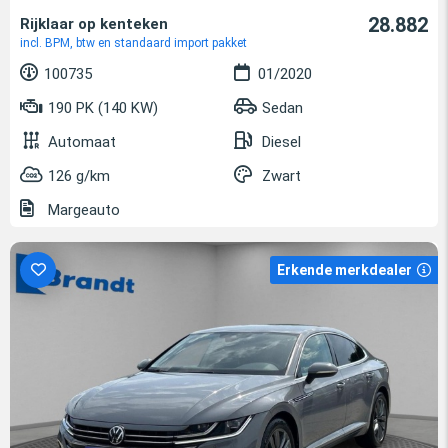
28.882
Rijklaar op kenteken
incl. BPM, btw en standaard import pakket
100735
01/2020
190 PK (140 KW)
Sedan
Automaat
Diesel
126 g/km
Zwart
Margeauto
Erkende merkdealer