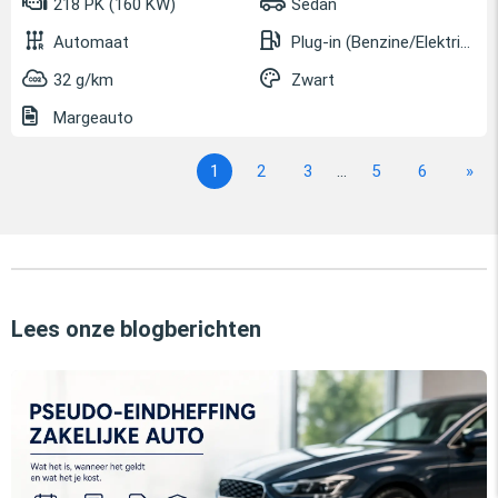
218 PK (160 KW)
Sedan
Automaat
Plug-in (Benzine/Elektrisch)
32 g/km
Zwart
Margeauto
1
2
3
...
5
6
»
Lees onze blogberichten