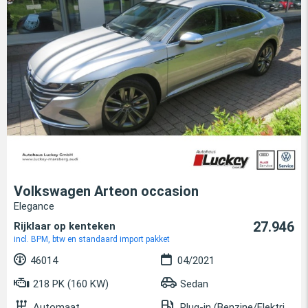
Volkswagen Arteon occasion
Elegance
27.946
Rijklaar op kenteken
incl. BPM, btw en standaard import pakket
46014
04/2021
218 PK (160 KW)
Sedan
Automaat
Plug-in (Benzine/Elektrisch)