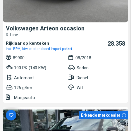
Volkswagen Arteon occasion
R-Line
28.358
Rijklaar op kenteken
incl. BPM, btw en standaard import pakket
89900
08/2018
190 PK (140 KW)
Sedan
Automaat
Diesel
126 g/km
Wit
Margeauto
Erkende merkdealer