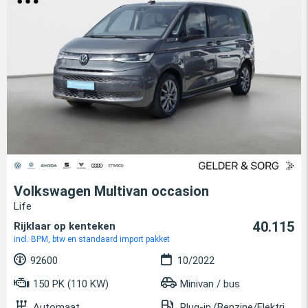
Volkswagen Multivan occasion
Life
40.115
Rijklaar op kenteken
incl. BPM, btw en standaard import pakket
92600
10/2022
150 PK (110 KW)
Minivan / bus
Automaat
Plug-in (Benzine/Elektrisch)