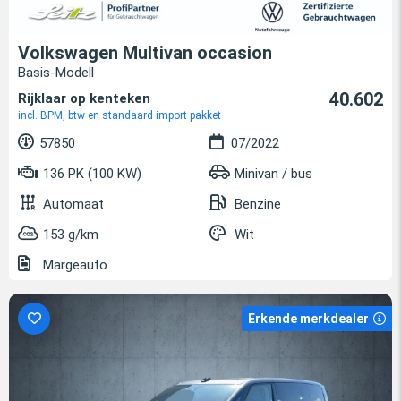
Volkswagen Multivan occasion
Basis-Modell
40.602
Rijklaar op kenteken
incl. BPM, btw en standaard import pakket
57850
07/2022
136 PK (100 KW)
Minivan / bus
Automaat
Benzine
153 g/km
Wit
Margeauto
Erkende merkdealer