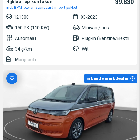
39.830
Rijklaar op kenteken
incl. BPM, btw en standaard import pakket
121300
03/2023
150 PK (110 KW)
Minivan / bus
Automaat
Plug-in (Benzine/Elektrisch)
34 g/km
Wit
Margeauto
Erkende merkdealer