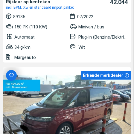
42.044
Rijklaar op kenteken
incl. BPM, btw en standaard import pakket
89135
07/2022
150 PK (110 KW)
Minivan / bus
Automaat
Plug-in (Benzine/Elektrisch)
34 g/km
Wit
Margeauto
Erkende merkdealer