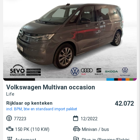
Volkswagen Multivan occasion
Life
42.072
Rijklaar op kenteken
incl. BPM, btw en standaard import pakket
77223
12/2022
150 PK (110 KW)
Minivan / bus