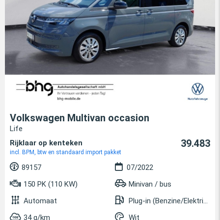
Volkswagen Multivan occasion
Life
39.483
Rijklaar op kenteken
incl. BPM, btw en standaard import pakket
89157
07/2022
150 PK (110 KW)
Minivan / bus
Automaat
Plug-in (Benzine/Elektrisch)
34 g/km
Wit