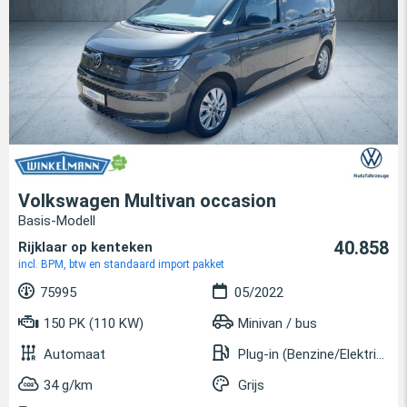
Volkswagen Multivan occasion
Basis-Modell
40.858
Rijklaar op kenteken
incl. BPM, btw en standaard import pakket
75995
05/2022
150 PK (110 KW)
Minivan / bus
Automaat
Plug-in (Benzine/Elektrisch)
34 g/km
Grijs