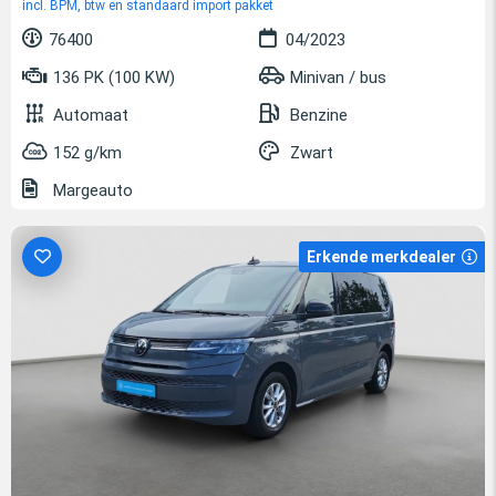
incl. BPM, btw en standaard import pakket
76400
04/2023
136 PK (100 KW)
Minivan / bus
Automaat
Benzine
152 g/km
Zwart
Margeauto
Erkende merkdealer