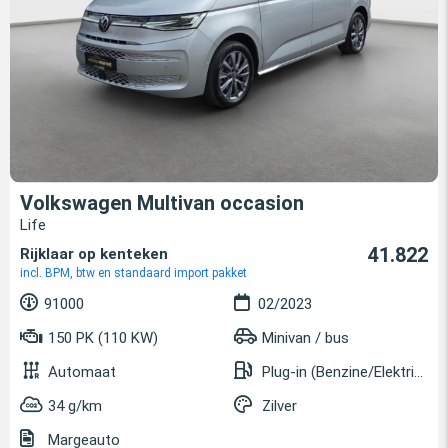
Volkswagen Multivan occasion
Life
41.822
Rijklaar op kenteken
incl. BPM, btw en standaard import pakket
91000
02/2023
150 PK (110 KW)
Minivan / bus
Automaat
Plug-in (Benzine/Elektrisch)
34 g/km
Zilver
Margeauto