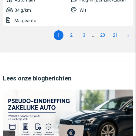
Automaat
Plug-in (Benzine/Elektrisch)
34 g/km
Wit
Margeauto
1
2
3
...
20
21
»
Lees onze blogberichten