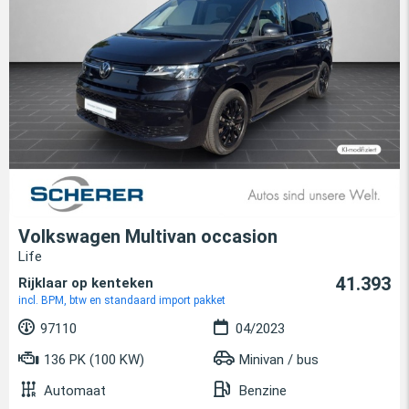
Volkswagen Multivan occasion
Life
41.393
Rijklaar op kenteken
incl. BPM, btw en standaard import pakket
97110
04/2023
136 PK (100 KW)
Minivan / bus
Automaat
Benzine