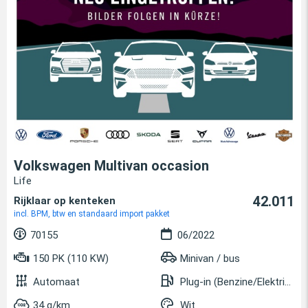
Volkswagen Multivan occasion
Life
42.011
Rijklaar op kenteken
incl. BPM, btw en standaard import pakket
70155
06/2022
150 PK (110 KW)
Minivan / bus
Automaat
Plug-in (Benzine/Elektrisch)
34 g/km
Wit