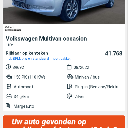
Volkswagen Multivan occasion
Life
41.768
Rijklaar op kenteken
incl. BPM, btw en standaard import pakket
89692
08/2022
150 PK (110 KW)
Minivan / bus
Automaat
Plug-in (Benzine/Elektrisch)
34 g/km
Zilver
Margeauto