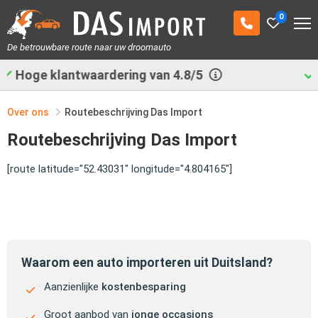
0
De betrouwbare route naar uw droomauto
Al
29.531
auto's geimporteerd
Over ons
Routebeschrijving Das Import
Routebeschrijving Das Import
[route latitude="52.43031" longitude="4.804165"]
Waarom een auto importeren uit Duitsland?
Aanzienlijke
kostenbesparing
Groot aanbod van
jonge occasions