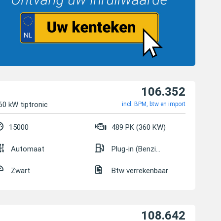
106.352
60 kW tiptronic
incl. BPM, btw en import
15000
489 PK (360 KW)
Automaat
Plug-in (Benzine/Elektrisch)
Zwart
Btw verrekenbaar
108.642