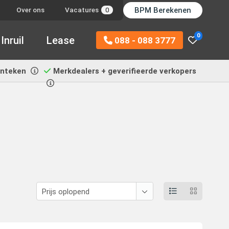
BPM Berekenen
Over ons
Vacatures
0
0
Inruil
Lease
088 - 088 3777
enteken
Merkdealers + geverifieerde verkopers