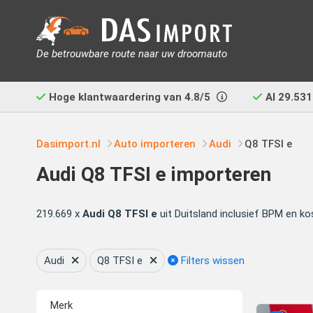
De betrouwbare route naar uw droomauto
Hoge klantwaardering van
4.8/5
Al
29.531
Dasimport.nl
Auto importeren
Audi
Q8 TFSI e
Audi Q8 TFSI e importeren
219.669 x
Audi Q8 TFSI e
uit Duitsland inclusief BPM en ko
Audi
Q8 TFSI e
Filters wissen
Merk