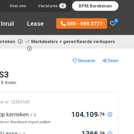
BPM Berekenen
Over ons
Vacatures
0
0
Inruil
Lease
088 - 088 3777
enteken
Merkdealers + geverifieerde verkopers
Bewaren
Delen
RS3
 S tronic
ie nr. 12363545
104.109
r op kenteken
v.a.
,74
btw en Standaard import pakket
1366
al Lease
v.a.
,39