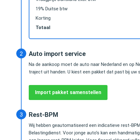
19% Duitse btw
Korting
Totaal
Das hielp mij snel en uitstekend, tegen een hele
Vanwege het astro
e
goede prijs. Alles netjes geregeld, hassle free,
besparen was de k
Auto import service
geen omkijken naar. En heel betrouwbaar.
van mijn Audi Q7 vr
Na de aankoop moet de auto naar Nederland en op Ne
iedereen kunnen a
traject uit handen. U kiest een pakket dat past bij uw s
Herald Jongen
Advocaat / Shareholder @
Lex Douze
Import pakket samenstellen
Greenberg Traurig, LLP
Partner bij Water
Rest-BPM
Wij hebben geautomatiseerd een indicatieve rest-BPM 
Belastingdienst. Voor jonge auto’s kan een handmati