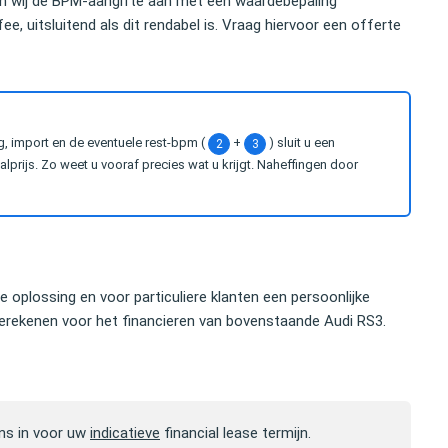
len wij de BPM-aangifte aan met een waardebepaling
e, uitsluitend als dit rendabel is. Vraag hiervoor een offerte
g, import en de eventuele rest-bpm (
+
) sluit u een
2
3
prijs. Zo weet u vooraf precies wat u krijgt. Naheffingen door
se oplossing en voor particuliere klanten een persoonlijke
rekenen voor het financieren van bovenstaande Audi RS3.
ns in voor uw
indicatieve
financial lease termijn.