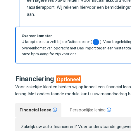
een lagere rest-BPM leiden. Voor fiscaal akkoord vul
taxatierapport. Wij rekenen hiervoor een bemiddelingsfe
aan.
Overeenkomsten
U koopt de auto zelf bij de Duitse dealer (
). Voor begeleidin
1
overeenkomst van opdracht met Das Import tegen een vaste totaal
onze bpm-aangifte zijn voor ons.
Financiering
Optioneel
Voor zakelijke klanten bieden wij optioneel een financial lea
lening. Met onderstaande module kunt u uw maandbedrag be
Financial lease
Persoonlijke lening
Zakelijk uw auto financieren? Voer onderstaande gegeve