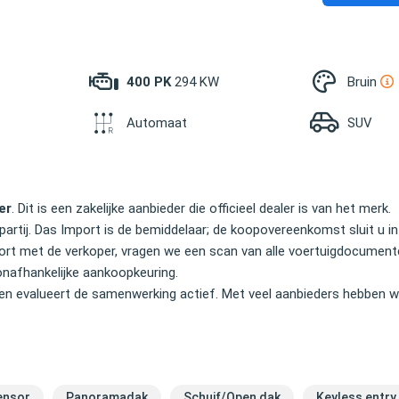
400 PK
294 KW
Bruin
Automaat
SUV
er
. Dit is een zakelijke aanbieder die officieel dealer is van het merk.
partij. Das Import is de bemiddelaar; de koopovereenkomst sluit u in
Import met de verkoper, vragen we een scan van alle voertuigdocume
onafhankelijke aankoopkeuring.
en evalueert de samenwerking actief. Met veel aanbieders hebben wi
ensor
Panoramadak
Schuif/Open dak
Keyless entry