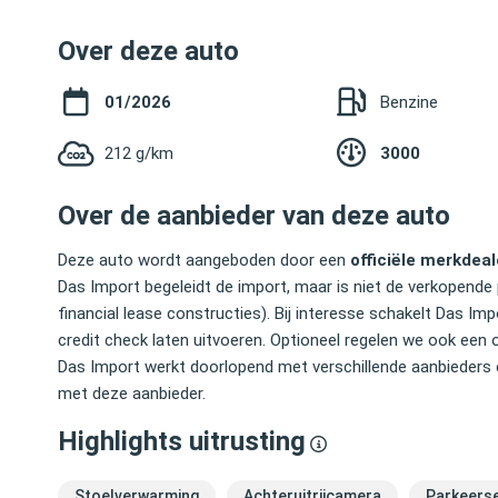
Over deze auto
01/2026
Benzine
212 g/km
3000
Over de aanbieder van deze auto
Deze auto wordt aangeboden door een
officiële merkdeal
Das Import begeleidt de import, maar is niet de verkopende 
financial lease constructies). Bij interesse schakelt Das 
credit check laten uitvoeren. Optioneel regelen we ook een 
Das Import werkt doorlopend met verschillende aanbieders 
met deze aanbieder.
Highlights uitrusting
Stoelverwarming
Achteruitrijcamera
Parkeers