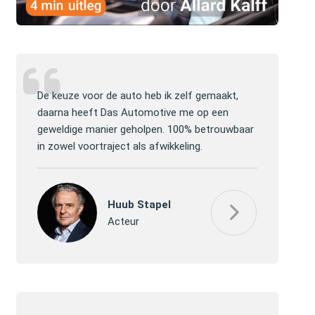
lijke
De keuze voor de auto heb ik zelf gemaakt,
Jullie mogen 
lp en
daarna heeft Das Automotive me op een
website ver
ver de
geweldige manier geholpen. 100% betrouwbaar
efficiënt de
in zowel voortraject als afwikkeling.
gekregen, h
Huub Stapel
Acteur