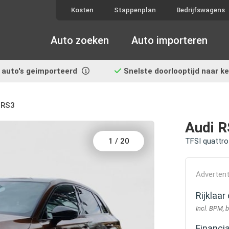
Kosten
Stappenplan
Bedrijfswagens
Auto zoeken
Auto importeren
auto's geimporteerd
Snelste doorlooptijd
naar k
 RS3
Audi 
1
/
20
TFSI quattro
Advertent
Rijklaa
Incl. BPM, 
Financi