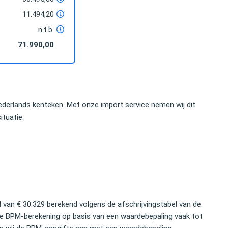
11.494,20
n.t.b.
71.990,00
nomische bedrag dat ik kon
U hebt mij uitstekend geholpen. Uw dege
euze voor het importeren
inspanning bewijst dat je deskundige hu
ij snel gemaakt. Ik zou dit
bijstand nodig hebt om met een auto o
derlands kenteken. Met onze import service nemen wij dit
anraden.
grens te komen.
ituatie.
Elco Brinkman
land Private Equity
Oud-politicus
van € 30.329 berekend volgens de afschrijvingstabel van de
ge BPM-berekening op basis van een waardebepaling vaak tot