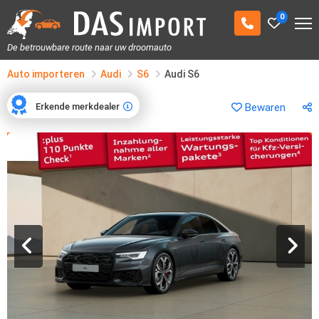
0
De betrouwbare route naar uw droomauto
Auto importeren
Audi
S6
Audi S6
Erkende merkdealer
Bewaren
Erkende merkdealer
1
/
19