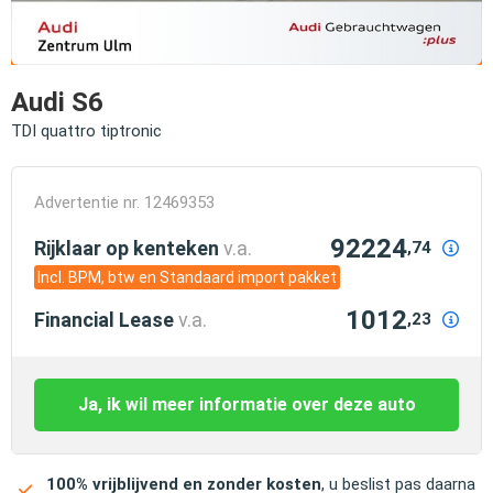
Audi S6
TDI quattro tiptronic
Advertentie nr. 12469353
92224
Rijklaar op kenteken
v.a.
,74
Incl. BPM, btw en Standaard import pakket
1012
Financial Lease
v.a.
,23
Ja, ik wil meer informatie over deze auto
100% vrijblijvend en zonder kosten
, u beslist pas daarna