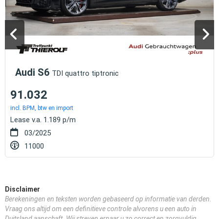
Audi S6
TDI quattro tiptronic
91.032
incl. BPM, btw en import
Lease v.a. 1.189 p/m
03/2025
11000
Disclaimer
Berekeningen en teksten worden gebaseerd op informatie van derden.
Vraag ons altijd om een definitieve controle alvorens u een auto in
Duitsland aanschaft. Wij streven ernaar u zo correct en zorgvuldig