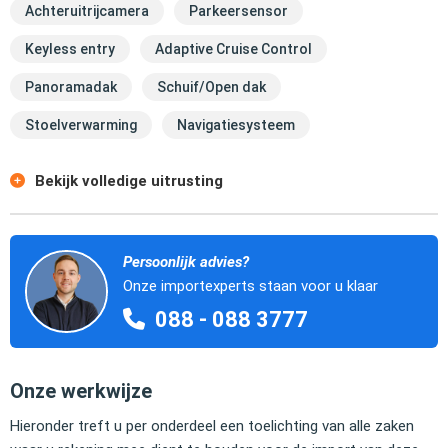
Achteruitrijcamera
Parkeersensor
Keyless entry
Adaptive Cruise Control
Panoramadak
Schuif/Open dak
Stoelverwarming
Navigatiesysteem
Bekijk volledige uitrusting
Persoonlijk advies?
Onze importexperts staan voor u klaar
088 - 088 3777
Onze werkwijze
Hieronder treft u per onderdeel een toelichting van alle zaken