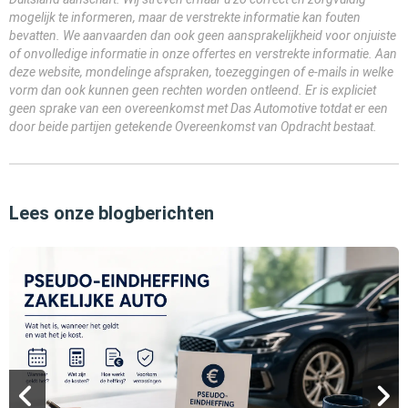
mogelijk te informeren, maar de verstrekte informatie kan fouten
bevatten. We aanvaarden dan ook geen aansprakelijkheid voor onjuiste
of onvolledige informatie in onze offertes en verstrekte informatie. Aan
deze website, mondelinge afspraken, toezeggingen of e-mails in welke
vorm dan ook kunnen geen rechten worden ontleend. Er is expliciet
geen sprake van een overeenkomst met Das Automotive totdat er een
door beide partijen getekende Overeenkomst van Opdracht bestaat.
Lees onze blogberichten