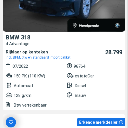
BMW 318
d Advantage
28.799
Rijklaar op kenteken
incl. BPM, btw en standaard import pakket
07/2022
96764
150 PK (110 KW)
estateCar
Automaat
Diesel
128 g/km
Blauw
Btw verrekenbaar
Erkende merkdealer