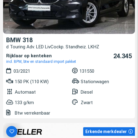
BMW 318
d Touring Adv. LED LivCockp. Standheiz. LKHZ
24.345
Rijklaar op kenteken
incl. BPM, btw en standaard import pakket
03/2021
131550
150 PK (110 KW)
Stationwagen
Automaat
Diesel
133 g/km
Zwart
Btw verrekenbaar
Erkende merkdealer