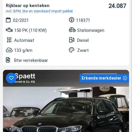
24.087
Rijklaar op kenteken
incl. BPM, btw en standaard import pakket
02/2021
118371
150 PK (110 KW)
Stationwagen
Automaat
Diesel
133 g/km
Zwart
Btw verrekenbaar
Erkende merkdealer