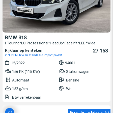
BMW 318
i Touring*LC Professional*HeadUp*Facelift*LED*Wide
27.158
Rijklaar op kenteken
incl. BPM, btw en standaard import pakket
12/2022
94061
156 PK (115 KW)
Stationwagen
Automaat
Benzine
152 g/km
Wit
Btw verrekenbaar
Erkende merkdealer