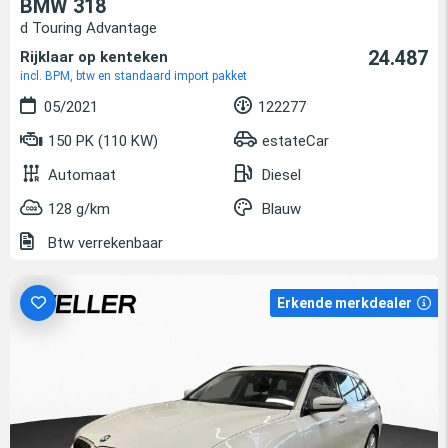
BMW 318
d Touring Advantage
24.487
Rijklaar op kenteken
incl. BPM, btw en standaard import pakket
05/2021
122277
150 PK (110 KW)
estateCar
Automaat
Diesel
128 g/km
Blauw
Btw verrekenbaar
Erkende merkdealer