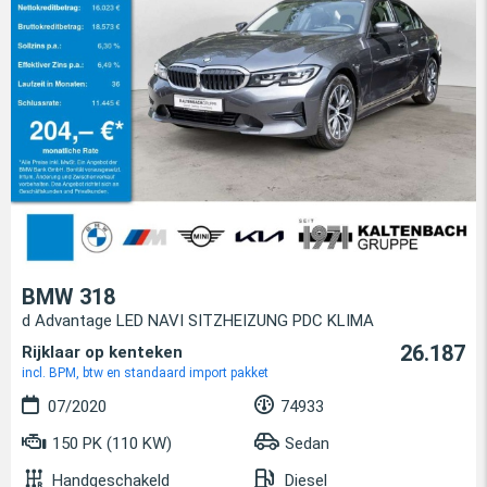
BMW 318
d Advantage LED NAVI SITZHEIZUNG PDC KLIMA
26.187
Rijklaar op kenteken
incl. BPM, btw en standaard import pakket
07/2020
74933
150 PK (110 KW)
Sedan
Handgeschakeld
Diesel