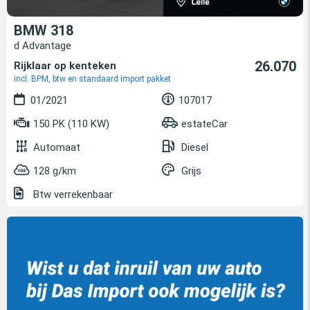
BMW 318
d Advantage
26.070
Rijklaar op kenteken
incl. BPM, btw en standaard import pakket
01/2021
107017
150 PK (110 KW)
estateCar
Automaat
Diesel
128 g/km
Grijs
Btw verrekenbaar