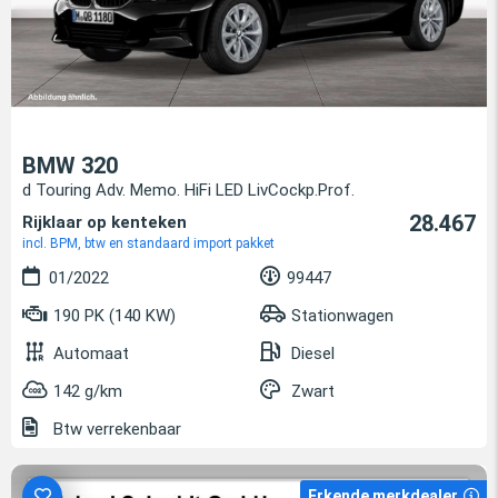
BMW 320
d Touring Adv. Memo. HiFi LED LivCockp.Prof.
28.467
Rijklaar op kenteken
incl. BPM, btw en standaard import pakket
01/2022
99447
190 PK (140 KW)
Stationwagen
Automaat
Diesel
142 g/km
Zwart
Btw verrekenbaar
Erkende merkdealer