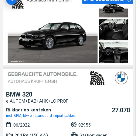
BMW 320
e AUTOM+DAB+AHK+LC PROF
27.070
Rijklaar op kenteken
incl. BPM, btw en standaard import pakket
06/2022
92955
204 PK (150 KW)
Stationwagen