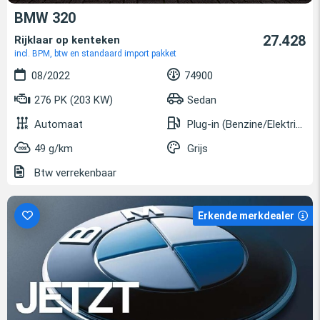
BMW 320
27.428
Rijklaar op kenteken
incl. BPM, btw en standaard import pakket
08/2022
74900
276 PK (203 KW)
Sedan
Automaat
Plug-in (Benzine/Elektrisch)
49 g/km
Grijs
Btw verrekenbaar
Erkende merkdealer