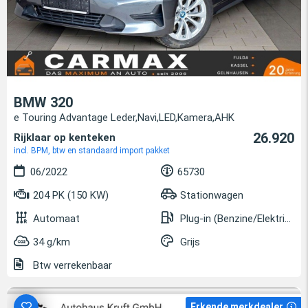
BMW 320
e Touring Advantage Leder,Navi,LED,Kamera,AHK
26.920
Rijklaar op kenteken
incl. BPM, btw en standaard import pakket
06/2022
65730
204 PK (150 KW)
Stationwagen
Automaat
Plug-in (Benzine/Elektrisch)
34 g/km
Grijs
Btw verrekenbaar
Erkende merkdealer