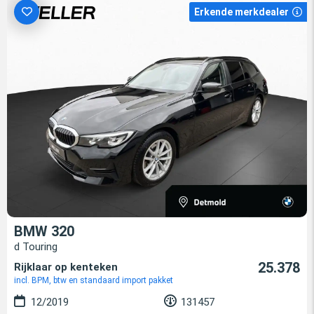
Erkende merkdealer
BMW 320
d Touring
25.378
Rijklaar op kenteken
incl. BPM, btw en standaard import pakket
12/2019
131457