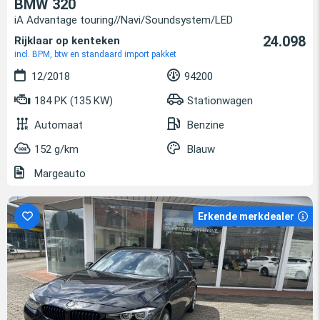
BMW 320
iA Advantage touring//Navi/Soundsystem/LED
24.098
Rijklaar op kenteken
incl. BPM, btw en standaard import pakket
12/2018
94200
184 PK (135 KW)
Stationwagen
Automaat
Benzine
152 g/km
Blauw
Margeauto
Erkende merkdealer