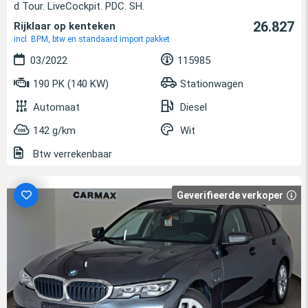
d Tour. LiveCockpit. PDC. SH.
26.827
Rijklaar op kenteken
incl. BPM, btw en standaard import pakket
03/2022
115985
190 PK (140 KW)
Stationwagen
Automaat
Diesel
142 g/km
Wit
Btw verrekenbaar
Geverifieerde verkoper