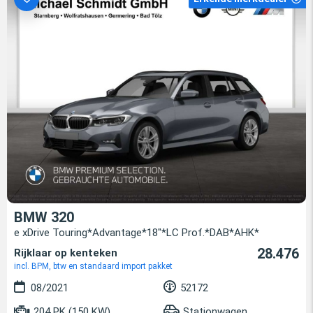
BMW 320
e xDrive Touring*Advantage*18"*LC Prof.*DAB*AHK*
28.476
Rijklaar op kenteken
incl. BPM, btw en standaard import pakket
08/2021
52172
204 PK (150 KW)
Stationwagen