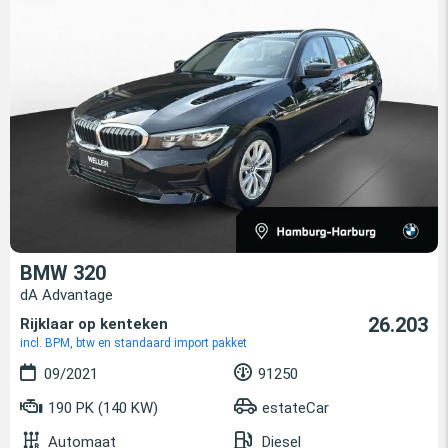
BMW 320
dA Advantage
26.203
Rijklaar op kenteken
incl. BPM, btw en standaard import pakket
09/2021
91250
190 PK (140 KW)
estateCar
Automaat
Diesel