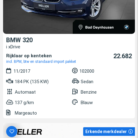
BMW 320
i xDrive
22.682
Rijklaar op kenteken
incl. BPM, btw en standaard import pakket
11/2017
102000
184 PK (135 KW)
Sedan
Automaat
Benzine
137 g/km
Blauw
Margeauto
Erkende merkdealer