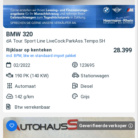
BMW 320
dA Tour. Sport Line LiveCock.ParkAss.Tempo.SH
28.399
Rijklaar op kenteken
incl. BPM, btw en standaard import pakket
02/2022
123695
190 PK (140 KW)
Stationwagen
Automaat
Diesel
142 g/km
Grijs
Btw verrekenbaar
Geverifieerde verkoper