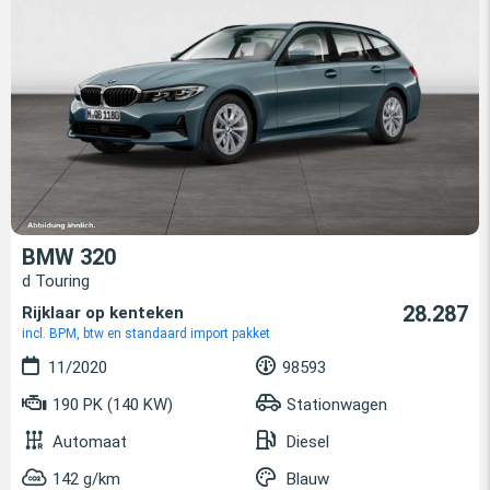
BMW 320
d Touring
28.287
Rijklaar op kenteken
incl. BPM, btw en standaard import pakket
11/2020
98593
190 PK (140 KW)
Stationwagen
Automaat
Diesel
142 g/km
Blauw