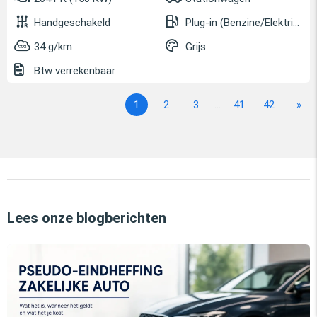
Handgeschakeld
Plug-in (Benzine/Elektrisch)
34 g/km
Grijs
Btw verrekenbaar
1
2
3
...
41
42
»
Lees onze blogberichten