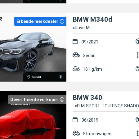
BMW M340d
Erkende merkdealer
xDrive M
09/2021
Sedan
161 g/km
BMW 340
Geverifieerde verkoper
i xD M SPORT TOURING* SH
06/2019
Stationwagen