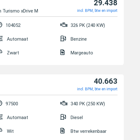
29.438
n Turismo xDrive M Sport SHZ Kamera
incl. BPM, btw en import
104052
326 PK (240 KW)
Automaat
Benzine
Zwart
Margeauto
40.663
incl. BPM, btw en import
97500
340 PK (250 KW)
Automaat
Diesel
Wit
Btw verrekenbaar