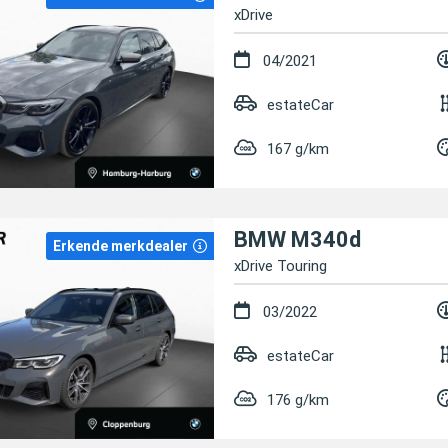
xDrive
04/2021
estateCar
167 g/km
BMW M340d
Erkende merkdealer
xDrive Touring
03/2022
estateCar
176 g/km