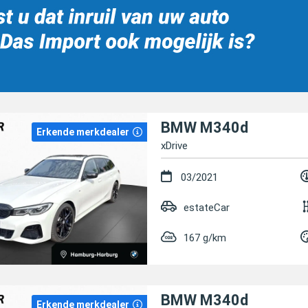
BMW M340d
Erkende merkdealer
xDrive
03/2021
estateCar
167 g/km
BMW M340d
Erkende merkdealer