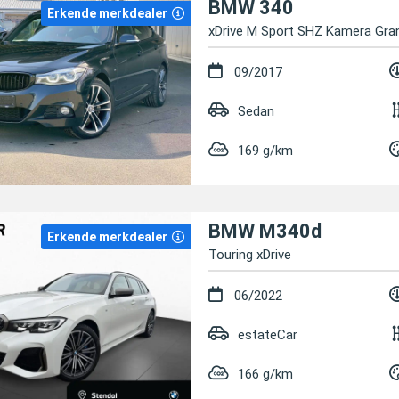
BMW 340
Erkende merkdealer
xDrive M Sport SHZ Kamera Gra
09/2017
Sedan
169 g/km
BMW M340d
Erkende merkdealer
Touring xDrive
06/2022
estateCar
166 g/km