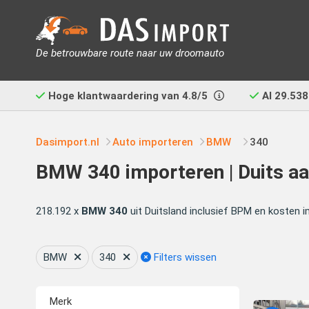
De betrouwbare route naar uw droomauto
Hoge klantwaardering van
4.8/5
Al
29.538
Dasimport.nl
Auto importeren
BMW
340
BMW 340 importeren | Duits aa
218.192 x
BMW 340
uit Duitsland inclusief BPM en kosten i
BMW
340
Filters wissen
Merk