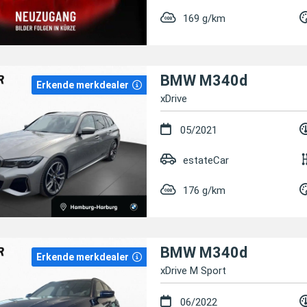
169 g/km
BMW M340d
Erkende merkdealer
xDrive
05/2021
estateCar
176 g/km
BMW M340d
Erkende merkdealer
xDrive M Sport
06/2022