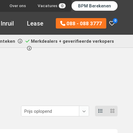
BPM Berekenen
Over ons
Vacatures
0
0
Inruil
Lease
088 - 088 3777
enteken
Merkdealers + geverifieerde verkopers