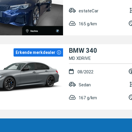
estateCar
165 g/km
BMW 340
Erkende merkdealer
MD XDRIVE
08/2022
Sedan
167 g/km