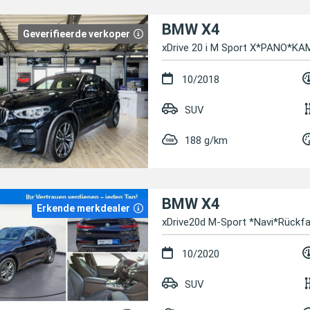
BMW X4
Geverifieerde verkoper
xDrive 20 i M Sport X*PANO*K
10/2018
SUV
188 g/km
BMW X4
Erkende merkdealer
xDrive20d M-Sport *Navi*Rück
10/2020
SUV