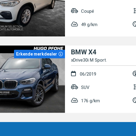
Coupé
49 g/km
BMW X4
Erkende merkdealer
xDrive30i M Sport.
06/2019
SUV
176 g/km