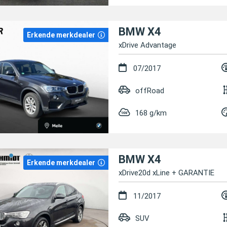
BMW X4
Erkende merkdealer
xDrive Advantage
07/2017
offRoad
168 g/km
BMW X4
Erkende merkdealer
xDrive20d xLine + GARANTIE
11/2017
SUV