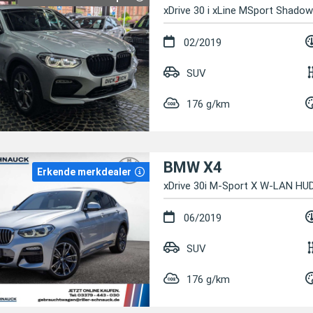
xDrive 30 i xLine MSport Shad
02/2019
SUV
176 g/km
BMW X4
Erkende merkdealer
xDrive 30i M-Sport X W-LAN H
06/2019
SUV
176 g/km