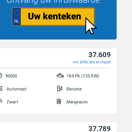
37.609
incl. BPM, btw en import
90000
184 PK (135 KW)
Automaat
Benzine
Zwart
Margeauto
37.789