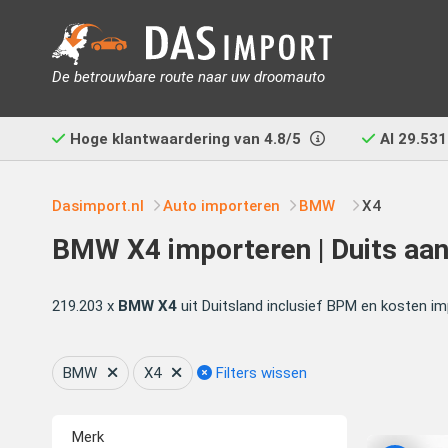
De betrouwbare route naar uw droomauto
Hoge klantwaardering van
4.8/5
Al
29.531
Dasimport.nl
Auto importeren
BMW
X4
BMW X4 importeren | Duits aan
219.203 x
BMW X4
uit Duitsland inclusief BPM en kosten im
BMW
X4
Filters wissen
Merk