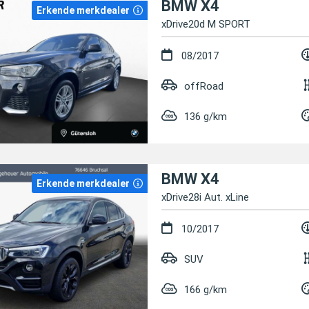
BMW X4
Erkende merkdealer
xDrive20d M SPORT
08/2017
offRoad
136 g/km
BMW X4
Erkende merkdealer
xDrive28i Aut. xLine
10/2017
SUV
166 g/km