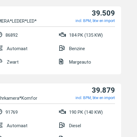
39.509
AMERA*LEDER*LED*
incl. BPM, btw en import
86892
184 PK (135 KW)
Automaat
Benzine
Zwart
Margeauto
39.879
fahrkamera*Komfor
incl. BPM, btw en import
91769
190 PK (140 KW)
Automaat
Diesel