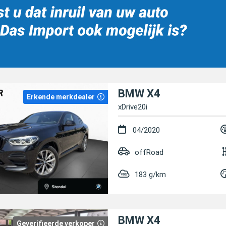
BMW X4
Erkende merkdealer
xDrive20i
04/2020
offRoad
183 g/km
BMW X4
Geverifieerde verkoper