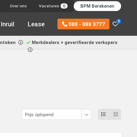
BPM Berekenen
Over ons
Vacatures
0
0
Inruil
Lease
088 - 088 3777
enteken
Merkdealers + geverifieerde verkopers