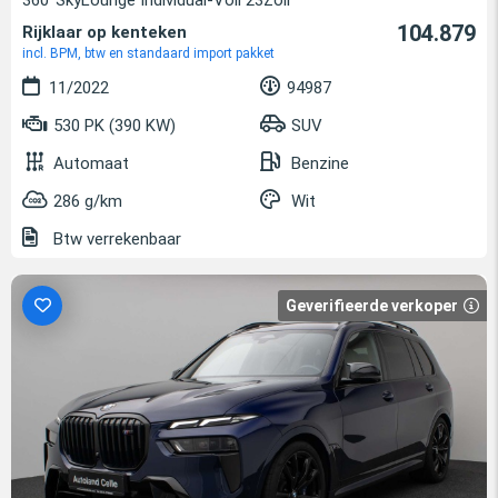
104.879
Rijklaar op kenteken
incl. BPM, btw en standaard import pakket
11/2022
94987
530 PK (390 KW)
SUV
Automaat
Benzine
286 g/km
Wit
Btw verrekenbaar
Geverifieerde verkoper