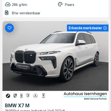
286 g/km
Paars
Btw verrekenbaar
Erkende merkdealer
BMW X7 M
360°SkyLounge Individual-Voll 23Zoll