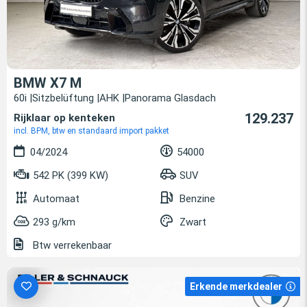
BMW X7 M
60i |Sitzbelüftung |AHK |Panorama Glasdach
129.237
Rijklaar op kenteken
incl. BPM, btw en standaard import pakket
04/2024
54000
542 PK (399 KW)
SUV
Automaat
Benzine
293 g/km
Zwart
Btw verrekenbaar
Erkende merkdealer