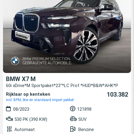
BMW X7 M
60i xDrive*M Sportpaket*23"*LC Prof.*HUD*B&W*AHK*P
103.382
Rijklaar op kenteken
incl. BPM, btw en standaard import pakket
08/2023
121898
530 PK (390 KW)
SUV
Automaat
Benzine