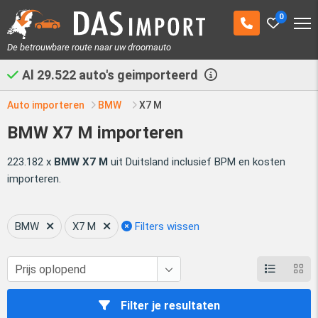
0
De betrouwbare route naar uw droomauto
Al
29.522
auto's geimporteerd
Auto importeren
BMW
X7 M
BMW X7 M importeren
223.182 x
BMW X7 M
uit Duitsland inclusief BPM en kosten
importeren.
BMW
X7 M
Filters wissen
Filter je resultaten