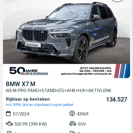
BMW X7 M
60i M-PRO PANO+STANDHZG+AHK+H/K+AKTIVLENK
134.527
Rijklaar op kenteken
incl. BPM, btw en standaard import pakket
07/2024
43969
530 PK (390 KW)
SUV