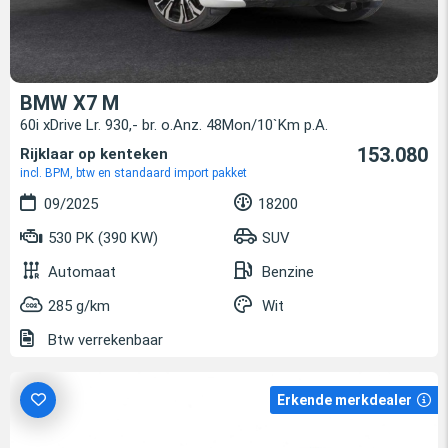
BMW X7 M
60i xDrive Lr. 930,- br. o.Anz. 48Mon/10`Km p.A.
153.080
Rijklaar op kenteken
incl. BPM, btw en standaard import pakket
09/2025
18200
530 PK (390 KW)
SUV
Automaat
Benzine
285 g/km
Wit
Btw verrekenbaar
Erkende merkdealer