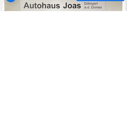
BMW X7 M
60i |Sitzbelüftung |Panorama Glasdach |Head-Up Dis
200.296
Rijklaar op kenteken
incl. BPM, btw en standaard import pakket
03/2026
4000
542 PK (399 KW)
SUV