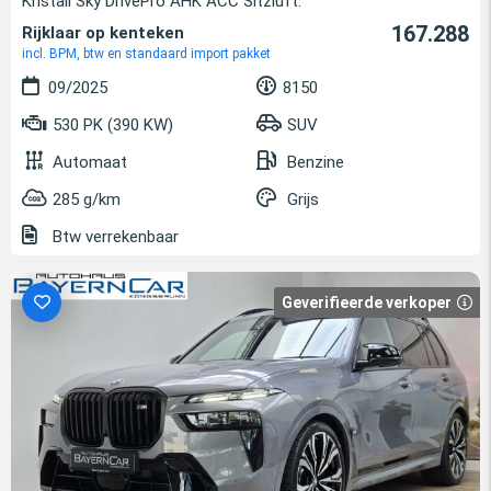
Kristall Sky DrivePro AHK ACC Sitzlüft.
167.288
Rijklaar op kenteken
incl. BPM, btw en standaard import pakket
09/2025
8150
530 PK (390 KW)
SUV
Automaat
Benzine
285 g/km
Grijs
Btw verrekenbaar
Geverifieerde verkoper