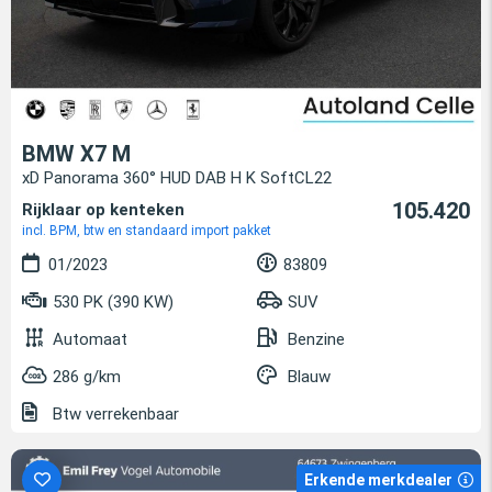
BMW X7 M
xD Panorama 360° HUD DAB H K SoftCL22
105.420
Rijklaar op kenteken
incl. BPM, btw en standaard import pakket
01/2023
83809
530 PK (390 KW)
SUV
Automaat
Benzine
286 g/km
Blauw
Btw verrekenbaar
Erkende merkdealer