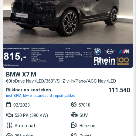
BMW X7 M
60i xDrive Navi/LED/360°/SHZ v+h/Pano/ACC Navi/LED
111.540
Rijklaar op kenteken
incl. BPM, btw en standaard import pakket
02/2023
57818
530 PK (390 KW)
SUV
Automaat
Benzine