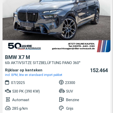
BMW X7 M
60i AKTIVSITZE SITZBELÜFTUNG PANO 360°
152.464
Rijklaar op kenteken
incl. BPM, btw en standaard import pakket
07/2025
23300
530 PK (390 KW)
SUV
Automaat
Benzine
285 g/km
Grijs