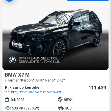
BMW X7 M
i Harman/Kardon* AHK* Pano* SHZ*
111.439
Rijklaar op kenteken
incl. BPM, btw en standaard import pakket
04/2023
85921
530 PK (390 KW)
SUV