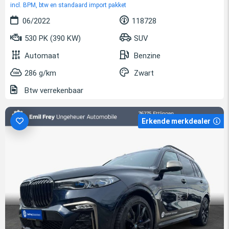
incl. BPM, btw en standaard import pakket
06/2022
118728
530 PK (390 KW)
SUV
Automaat
Benzine
286 g/km
Zwart
Btw verrekenbaar
Erkende merkdealer