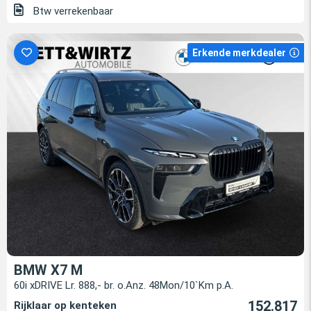
Btw verrekenbaar
Erkende merkdealer
BMW X7 M
60i xDRIVE Lr. 888,- br. o.Anz. 48Mon/10`Km p.A.
152.817
Rijklaar op kenteken