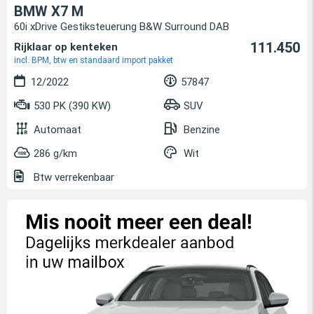
BMW X7 M
60i xDrive Gestiksteuerung B&W Surround DAB
111.450
Rijklaar op kenteken
incl. BPM, btw en standaard import pakket
12/2022
57847
530 PK (390 KW)
SUV
Automaat
Benzine
286 g/km
Wit
Btw verrekenbaar