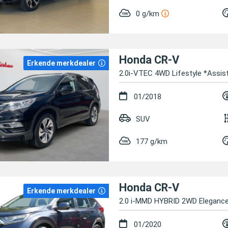
0 g/km
Honda CR-V
Erkende merkdealer
2.0i-VTEC 4WD Lifestyle *Assis
01/2018
SUV
177 g/km
Honda CR-V
Erkende merkdealer
2.0 i-MMD HYBRID 2WD Elegance
01/2020