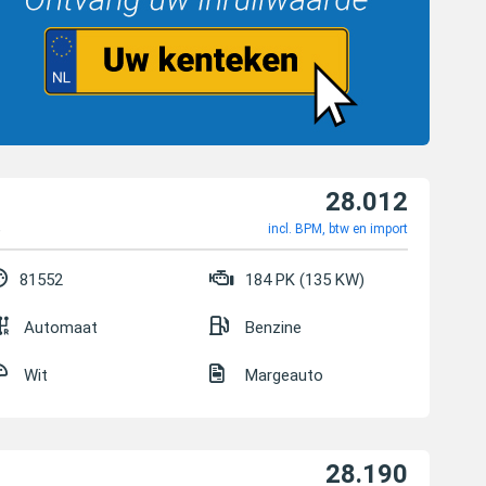
28.012
e
incl. BPM, btw en import
81552
184 PK (135 KW)
Automaat
Benzine
Wit
Margeauto
28.190