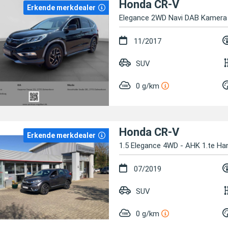
Honda CR-V
Erkende merkdealer
Elegance 2WD Navi DAB Kamer
11/2017
SUV
0 g/km
Honda CR-V
Erkende merkdealer
1.5 Elegance 4WD - AHK 1.te Ha
07/2019
SUV
0 g/km