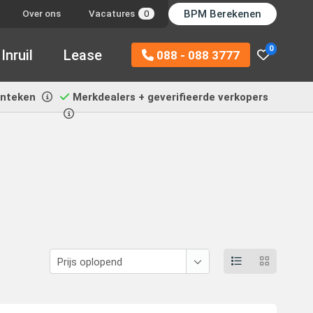
BPM Berekenen
Over ons
Vacatures
0
0
Inruil
Lease
088 - 088 3777
enteken
Merkdealers + geverifieerde verkopers