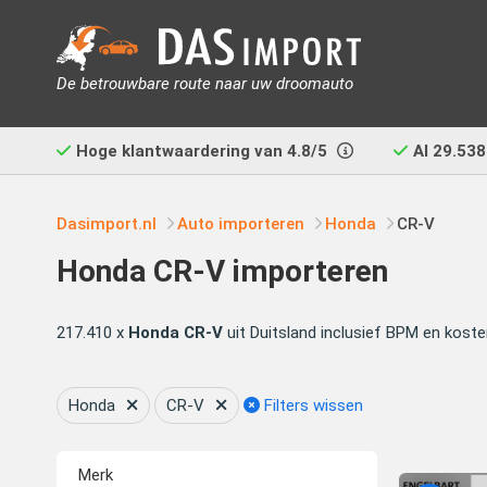
De betrouwbare route naar uw droomauto
Hoge klantwaardering van
4.8/5
Al
29.538
Dasimport.nl
Auto importeren
Honda
CR-V
Honda CR-V importeren
217.410 x
Honda CR-V
uit Duitsland inclusief BPM en koste
Honda
CR-V
Filters wissen
Merk