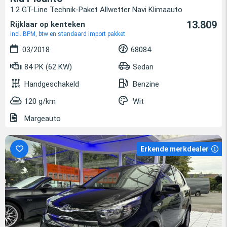
1.2 GT-Line Technik-Paket Allwetter Navi Klimaauto
13.809
Rijklaar op kenteken
incl. BPM, btw en standaard import pakket
03/2018
68084
84 PK (62 KW)
Sedan
Handgeschakeld
Benzine
120 g/km
Wit
Margeauto
Erkende merkdealer