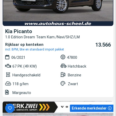
Kia Picanto
1.0 Edition Dream Team Kam./Navi/SHZ/LM
13.566
Rijklaar op kenteken
incl. BPM, btw en standaard import pakket
06/2021
47800
67 PK (49 KW)
Hatchback
Handgeschakeld
Benzine
118 g/km
Zwart
Margeauto
Erkende merkdealer