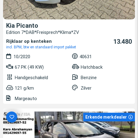
Kia Picanto
Edition 7*DAB*Freisprech*Klima*ZV
13.480
Rijklaar op kenteken
incl. BPM, btw en standaard import pakket
10/2020
40631
67 PK (49 KW)
Hatchback
Handgeschakeld
Benzine
121 g/km
Zilver
Margeauto
Erkende merkdealer