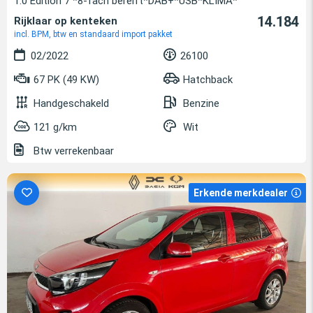
1.0 Edition 7 *8-fach bereift*DAB+*USB*KLIMA*
14.184
Rijklaar op kenteken
incl. BPM, btw en standaard import pakket
02/2022
26100
67 PK (49 KW)
Hatchback
Handgeschakeld
Benzine
121 g/km
Wit
Btw verrekenbaar
Erkende merkdealer