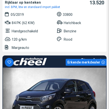
13.520
Rijklaar op kenteken
incl. BPM, btw en standaard import pakket
05/2019
33800
84 PK (62 KW)
Hatchback
Handgeschakeld
Benzine
120 g/km
Rood
Margeauto
Erkende merkdealer