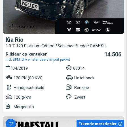
Kia Rio
1.0 T 120 Platinum Edition *Schiebed.*Leder*CAM*SH
14.506
Rijklaar op kenteken
incl. BPM, btw en standaard import pakket
04/2019
68014
120 PK (88 KW)
Hatchback
Handgeschakeld
Benzine
126 g/km
Zwart
Margeauto
Erkende merkdealer