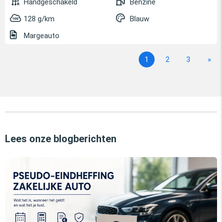
Handgeschakeld
Benzine
128 g/km
Blauw
Margeauto
1
2
3
»
Lees onze blogberichten