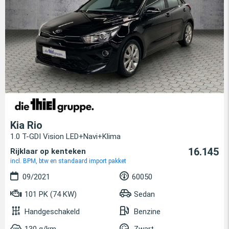
Kia Rio
1.0 T-GDI Vision LED+Navi+Klima
16.145
Rijklaar op kenteken
incl. BPM, btw en standaard import pakket
09/2021
60050
101 PK (74 KW)
Sedan
Handgeschakeld
Benzine