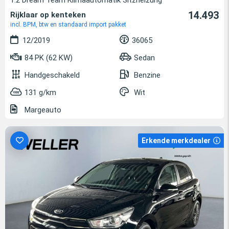
14.493
Rijklaar op kenteken
incl. BPM, btw en standaard import pakket
12/2019
36065
84 PK (62 KW)
Sedan
Handgeschakeld
Benzine
131 g/km
Wit
Margeauto
Erkende merkdealer