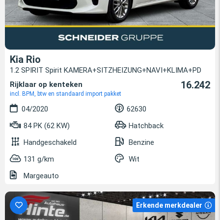
Kia Rio
1.2 SPIRIT Spirit KAMERA+SITZHEIZUNG+NAVI+KLIMA+PD
16.242
Rijklaar op kenteken
incl. BPM, btw en standaard import pakket
04/2020
62630
84 PK (62 KW)
Hatchback
Handgeschakeld
Benzine
131 g/km
Wit
Margeauto
Erkende merkdealer