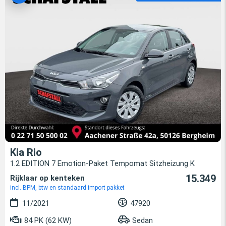
Kia Rio
1.2 EDITION 7 Emotion-Paket Tempomat Sitzheizung K
15.349
Rijklaar op kenteken
incl. BPM, btw en standaard import pakket
11/2021
47920
84 PK (62 KW)
Sedan