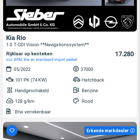
Kia Rio
1.0 T-GDI Vision **Navigationssystem**
17.280
Rijklaar op kenteken
incl. BPM, btw en standaard import pakket
05/2022
37000
101 PK (74 KW)
Hatchback
Handgeschakeld
Benzine
128 g/km
Rood
Btw verrekenbaar
Erkende merkdealer