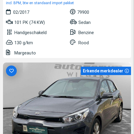
incl. BPM, btw en standaard import pakket
02/2017
79900
101 PK (74 KW)
Sedan
Handgeschakeld
Benzine
130 g/km
Rood
Margeauto
Erkende merkdealer