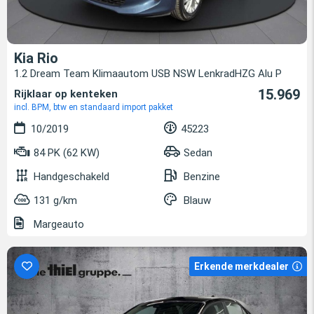
Kia Rio
1.2 Dream Team Klimaautom USB NSW LenkradHZG Alu P
15.969
Rijklaar op kenteken
incl. BPM, btw en standaard import pakket
10/2019
45223
84 PK (62 KW)
Sedan
Handgeschakeld
Benzine
131 g/km
Blauw
Margeauto
Erkende merkdealer