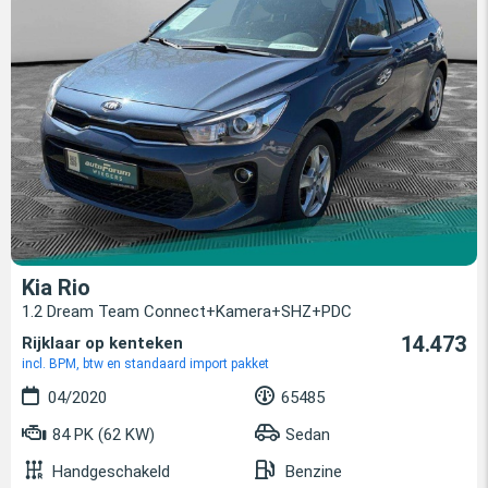
Kia Rio
1.2 Dream Team Connect+Kamera+SHZ+PDC
14.473
Rijklaar op kenteken
incl. BPM, btw en standaard import pakket
04/2020
65485
84 PK (62 KW)
Sedan
Handgeschakeld
Benzine