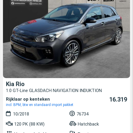
Kia Rio
1.0 GT-Line GLASDACH NAVIGATION INDUKTION
16.319
Rijklaar op kenteken
incl. BPM, btw en standaard import pakket
10/2018
76734
120 PK (88 KW)
Hatchback