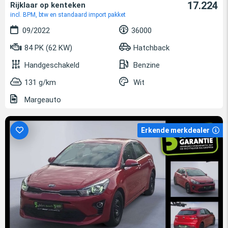
17.224
Rijklaar op kenteken
incl. BPM, btw en standaard import pakket
09/2022
36000
84 PK (62 KW)
Hatchback
Handgeschakeld
Benzine
131 g/km
Wit
Margeauto
Erkende merkdealer