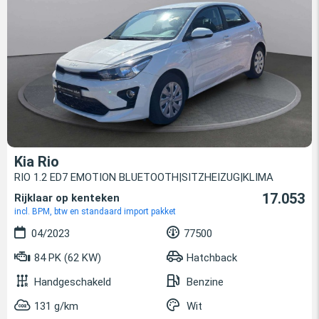
Kia Rio
RIO 1.2 ED7 EMOTION BLUETOOTH|SITZHEIZUG|KLIMA
17.053
Rijklaar op kenteken
incl. BPM, btw en standaard import pakket
04/2023
77500
84 PK (62 KW)
Hatchback
Handgeschakeld
Benzine
131 g/km
Wit