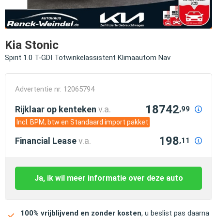
Kia Stonic
Spirit 1.0 T-GDI Totwinkelassistent Klimaautom Nav
Advertentie nr. 12065794
18742
Rijklaar op kenteken
v.a.
,99
Incl. BPM, btw en Standaard import pakket
198
Financial Lease
v.a.
,11
Ja, ik wil meer informatie over deze auto
100% vrijblijvend en zonder kosten
, u beslist pas daarna