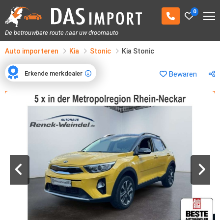
0
De betrouwbare route naar uw droomauto
Auto importeren
Kia
Stonic
Kia Stonic
Erkende merkdealer
Bewaren
Erkende merkdealer
1
/
20