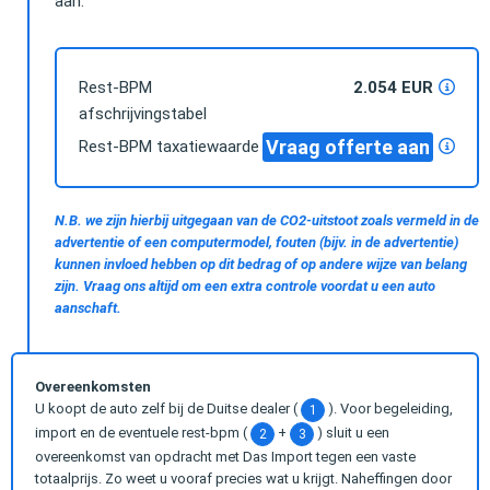
aan.
Rest-BPM
2.054 EUR
afschrijvingstabel
Vraag offerte aan
Rest-BPM taxatiewaarde
N.B. we zijn hierbij uitgegaan van de CO2-uitstoot zoals vermeld in de
advertentie of een computermodel, fouten (bijv. in de advertentie)
kunnen invloed hebben op dit bedrag of op andere wijze van belang
zijn. Vraag ons altijd om een extra controle voordat u een auto
aanschaft.
Overeenkomsten
U koopt de auto zelf bij de Duitse dealer (
). Voor begeleiding,
1
import en de eventuele rest-bpm (
+
) sluit u een
2
3
overeenkomst van opdracht met Das Import tegen een vaste
totaalprijs. Zo weet u vooraf precies wat u krijgt. Naheffingen door