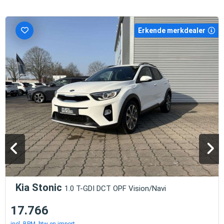
Erkende merkdealer
Kia Stonic
1.0 T-GDI DCT OPF Vision/Navi
17.766
incl. BPM, btw en import