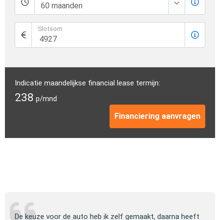
Slotsom
Indicatie maandelijkse financial lease termijn:
238
p/mnd
Financiering aanvragen
ng
De keuze voor de auto heb ik zelf gemaakt, daarna heeft
Jull