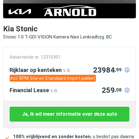
Kia Stonic
Stonic 1.0 T-GDI VISION Kamera Navi Lenkradhzg. BC
Advertentie nr. 12310301
23984
Rijklaar op kenteken
v.a.
,99
Incl. BPM, btw en Standaard import pakket
259
Financial Lease
v.a.
,08
Ja, ik wil meer informatie over deze auto
100% vrijblijvend en zonder kosten
, u beslist pas daarna