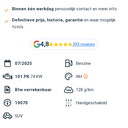
Binnen één werkdag
persoonlijk contact en meer info
Definitieve prijs, historie, garantie
en waar mogelijk
foto's
4,8
393 reviews
07/2025
Benzine
101 PK
74 KW
Wit
Btw verrekenbaar
128 g/km
19070
Handgeschakeld
SUV