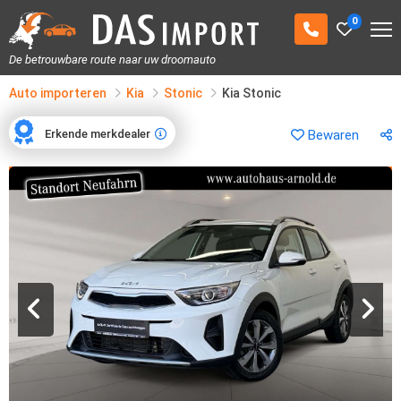
0
De betrouwbare route naar uw droomauto
Auto importeren
Kia
Stonic
Kia Stonic
Erkende merkdealer
Bewaren
Erkende merkdealer
1
/
20