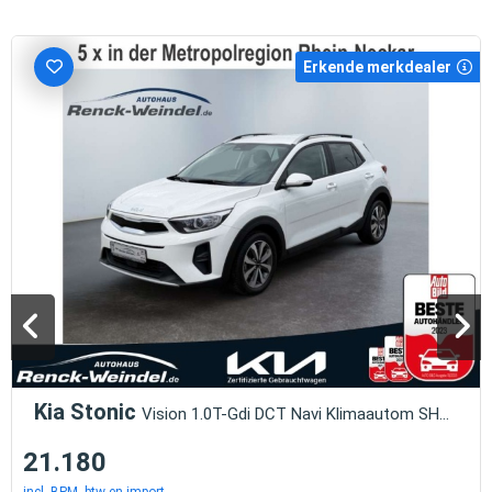
Erkende merkdealer
Kia Stonic
Vision 1.0T-Gdi DCT Navi Klimaautom SHZ PDC Apple
21.180
incl. BPM, btw en import