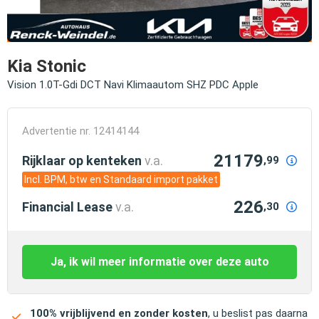
Kia Stonic
Vision 1.0T-Gdi DCT Navi Klimaautom SHZ PDC Apple
Advertentie nr. 12414144
21179
Rijklaar op kenteken
v.a.
,99
Incl. BPM, btw en Standaard import pakket
226
Financial Lease
v.a.
,30
Ja, ik wil meer informatie over deze auto
100% vrijblijvend en zonder kosten
, u beslist pas daarna