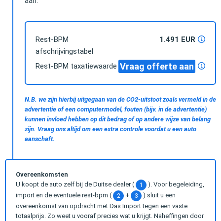
aan.
Rest-BPM
1.491 EUR
afschrijvingstabel
Vraag offerte aan
Rest-BPM taxatiewaarde
N.B. we zijn hierbij uitgegaan van de CO2-uitstoot zoals vermeld in de
advertentie of een computermodel, fouten (bijv. in de advertentie)
kunnen invloed hebben op dit bedrag of op andere wijze van belang
zijn. Vraag ons altijd om een extra controle voordat u een auto
aanschaft.
Overeenkomsten
U koopt de auto zelf bij de Duitse dealer (
). Voor begeleiding,
1
import en de eventuele rest-bpm (
+
) sluit u een
2
3
overeenkomst van opdracht met Das Import tegen een vaste
totaalprijs. Zo weet u vooraf precies wat u krijgt. Naheffingen door