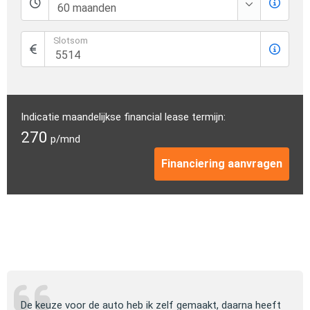
Slotsom
Indicatie maandelijkse financial lease termijn:
270
p/mnd
Financiering aanvragen
ng
De keuze voor de auto heb ik zelf gemaakt, daarna heeft
Jull