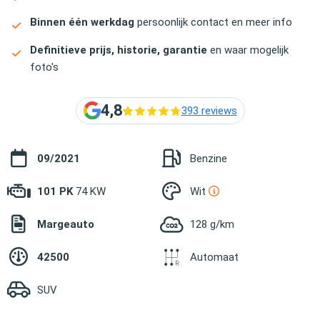
Binnen één werkdag
persoonlijk contact en meer info
Definitieve prijs, historie, garantie
en waar mogelijk
foto's
4,8
393 reviews
09/2021
Benzine
101 PK
74 KW
Wit
Margeauto
128 g/km
42500
Automaat
SUV