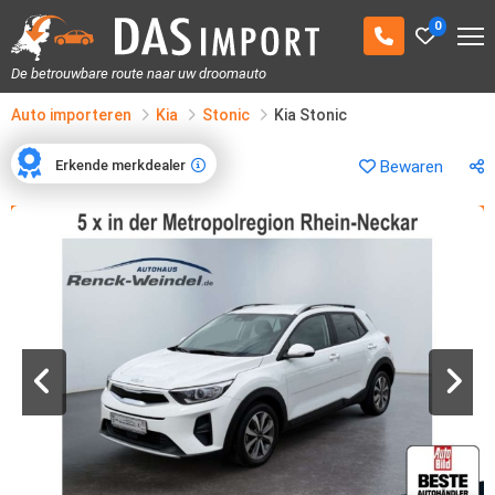
0
De betrouwbare route naar uw droomauto
Auto importeren
Kia
Stonic
Kia Stonic
Erkende merkdealer
Bewaren
Erkende merkdealer
1
/
20