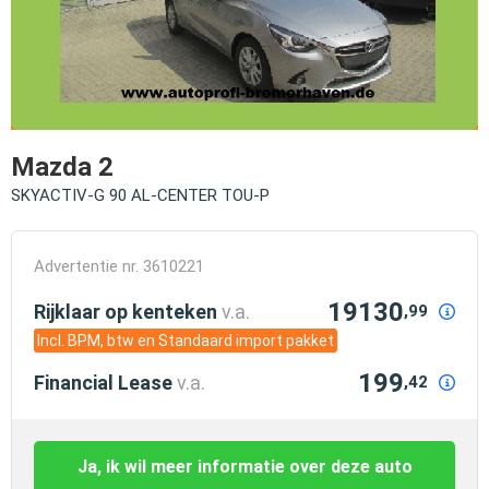
Mazda 2
SKYACTIV-G 90 AL-CENTER TOU-P
Advertentie nr. 3610221
19130
Rijklaar op kenteken
v.a.
,99
Incl. BPM, btw en Standaard import pakket
199
Financial Lease
v.a.
,42
Ja, ik wil meer informatie over deze auto