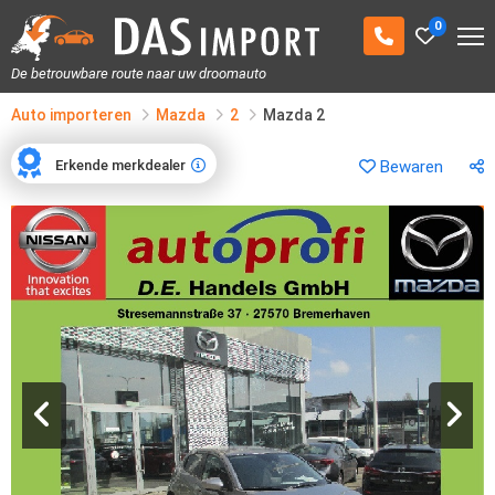
0
De betrouwbare route naar uw droomauto
Auto importeren
Mazda
2
Mazda 2
Erkende merkdealer
Bewaren
Erkende merkdealer
1
/
10