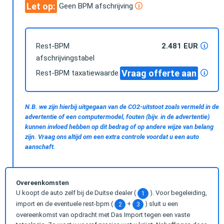
Let op:
Geen BPM afschrijving
Rest-BPM
2.481 EUR
afschrijvingstabel
Vraag offerte aan
Rest-BPM taxatiewaarde
N.B. we zijn hierbij uitgegaan van de CO2-uitstoot zoals vermeld in de
advertentie of een computermodel, fouten (bijv. in de advertentie)
kunnen invloed hebben op dit bedrag of op andere wijze van belang
zijn. Vraag ons altijd om een extra controle voordat u een auto
aanschaft.
Overeenkomsten
U koopt de auto zelf bij de Duitse dealer (
). Voor begeleiding,
1
import en de eventuele rest-bpm (
+
) sluit u een
2
3
overeenkomst van opdracht met Das Import tegen een vaste