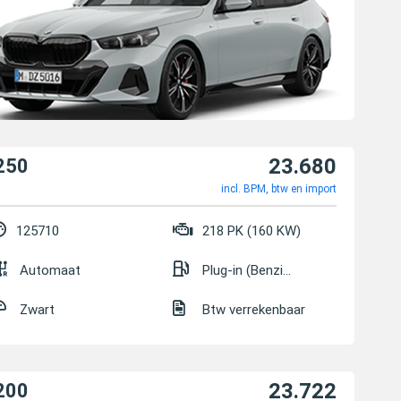
23.680
250
incl. BPM, btw en import
125710
218 PK (160 KW)
Automaat
Plug-in (Benzine/Elektrisch)
Zwart
Btw verrekenbaar
23.722
200