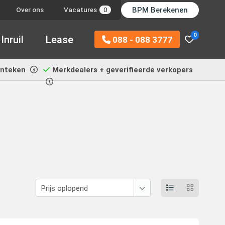
BPM Berekenen
Over ons
Vacatures
0
0
Inruil
Lease
088 - 088 3777
enteken
Merkdealers + geverifieerde verkopers