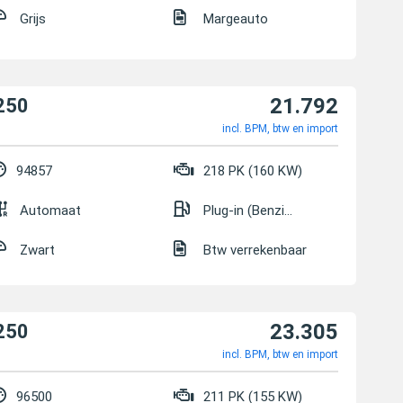
Grijs
Margeauto
21.792
250
incl. BPM, btw en import
94857
218 PK (160 KW)
Automaat
Plug-in (Benzine/Elektrisch)
Zwart
Btw verrekenbaar
23.305
250
incl. BPM, btw en import
96500
211 PK (155 KW)