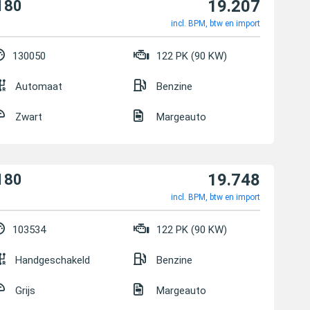
19.207
180
incl. BPM, btw en import
130050
122 PK (90 KW)
Automaat
Benzine
Zwart
Margeauto
19.748
180
incl. BPM, btw en import
103534
122 PK (90 KW)
Handgeschakeld
Benzine
Grijs
Margeauto