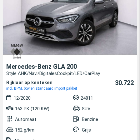
Mercedes-Benz GLA 200
Style AHK/Navi/DigitalesCockpit/LED/CarPlay
30.722
Rijklaar op kenteken
incl. BPM, btw en standaard import pakket
12/2020
24811
163 PK (120 KW)
SUV
Automaat
Benzine
152 g/km
Grijs