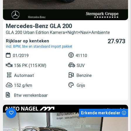
Mercedes-Benz GLA 200
GLA 200 Urban Edition Kamera+Night+Navi+Ambiente
27.973
Rijklaar op kenteken
incl. BPM, btw en standaard import pakket
01/2019
41110
156 PK (115 KW)
SUV
Automaat
Benzine
152 g/km
Grijs
Btw verrekenbaar
Erkende merkdealer