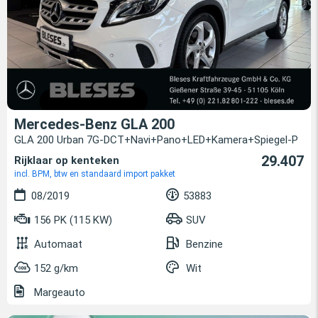
Mercedes-Benz GLA 200
GLA 200 Urban 7G-DCT+Navi+Pano+LED+Kamera+Spiegel-P
29.407
Rijklaar op kenteken
incl. BPM, btw en standaard import pakket
08/2019
53883
156 PK (115 KW)
SUV
Automaat
Benzine
152 g/km
Wit
Margeauto