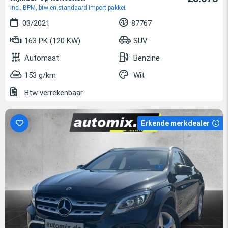
incl. BPM, btw en standaard import pakket
03/2021
87767
163 PK (120 KW)
SUV
Automaat
Benzine
153 g/km
Wit
Btw verrekenbaar
Erkende merkdealer