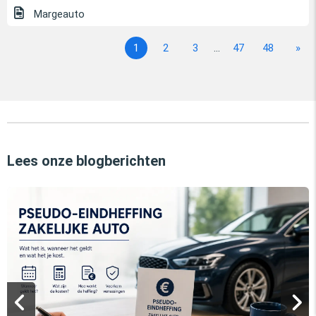
Margeauto
1
2
3
...
47
48
»
Lees onze blogberichten