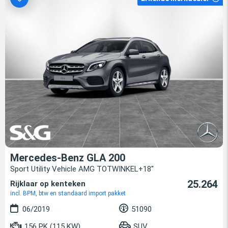
Mercedes-Benz GLA 200
Sport Utility Vehicle AMG TOTWINKEL+18"
25.264
Rijklaar op kenteken
incl. BPM, btw en standaard import pakket
06/2019
51090
156 PK (115 KW)
SUV