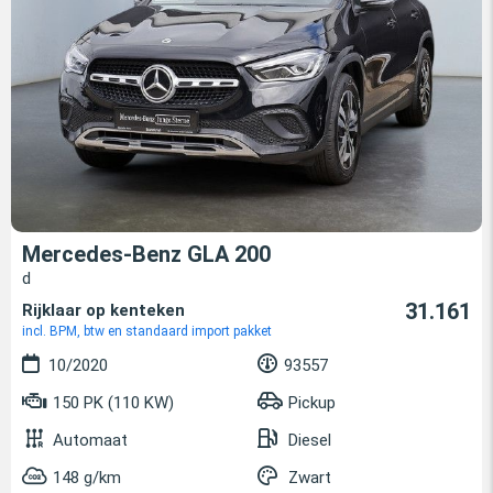
Mercedes-Benz GLA 200
d
31.161
Rijklaar op kenteken
incl. BPM, btw en standaard import pakket
10/2020
93557
150 PK (110 KW)
Pickup
Automaat
Diesel
148 g/km
Zwart