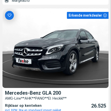
Margeauto
Erkende merkdealer
Mercedes-Benz GLA 200
AMG-Line**AHK**PANO**El. Heckkl**
26.525
Rijklaar op kenteken
incl. BPM, btw en standaard import pakket