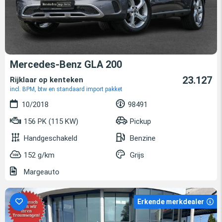
Mercedes-Benz GLA 200
23.127
Rijklaar op kenteken
incl. BPM, btw en standaard import pakket
10/2018
98491
156 PK (115 KW)
Pickup
Handgeschakeld
Benzine
152 g/km
Grijs
Margeauto
Erkende merkdealer