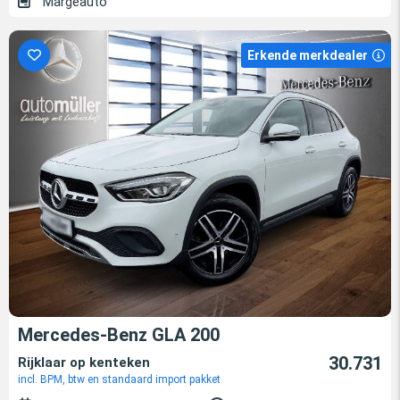
Margeauto
Erkende merkdealer
Mercedes-Benz GLA 200
30.731
Rijklaar op kenteken
incl. BPM, btw en standaard import pakket