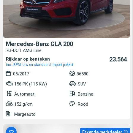
Mercedes-Benz GLA 200
7G-DCT AMG Line
23.564
Rijklaar op kenteken
incl. BPM, btw en standaard import pakket
05/2017
86580
156 PK (115 KW)
SUV
Automaat
Benzine
152 g/km
Rood
Margeauto
Erkende merkdealer